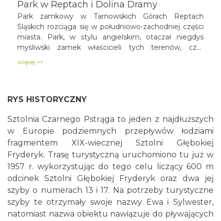
Park w Reptach i Dolina Dramy
Park zamkowy w Tarnowskich Górach Reptach
Śląskich rozciąga się w południowo-zachodniej części
miasta. Park, w stylu angielskim, otaczał niegdyś
myśliwski zamek właścicieli tych terenów, czyli
hrabiów Henckel von Donnersmarck, którzy urządzali
więcej >>
tutaj prestiżowe polowania. Po II wojnie światowej
zamek zniszczał, pozostały jedynie dwa budynki
gospodarcze. Ten cenny przyrodniczo teren objęto
RYS HISTORYCZNY
ochroną w ramach Zespołu Przyrodniczo-
Krajobrazowego „Park w Reptach i Dolina Dramy”.
Sztolnia Czarnego Pstrąga to jeden z najdłuższych
w Europie podziemnych przepływów łodziami
fragmentem XIX-wiecznej Sztolni Głębokiej
Fryderyk. Trasę turystyczną uruchomiono tu już w
1957 r. wykorzystując do tego celu liczący 600 m
odcinek Sztolni Głębokiej Fryderyk oraz dwa jej
szyby o numerach 13 i 17. Na potrzeby turystyczne
szyby te otrzymały swoje nazwy Ewa i Sylwester,
natomiast nazwa obiektu nawiązuje do pływających