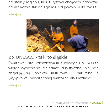
od stolicy regionu, kusi turystów chcących odpocząć
od wielkomiejskiego zgiełku. Od połowy 2017 roku to
również miasto o randze międzynarodowej cieszące
więcej >>
się rosnącym, w zawrotnym wręcz tempie,
zainteresowaniem. A to za sprawą wpisu 28 obiektów
z miasta na listę Światowego Dziedzictwa UNESCO,
pierwszego w woj. Śląskim. Podpowiadamy co
jeszcze zobaczyć w "mieście gwarków" podczas
wycieczki do województwa śląskiego.
2 x UNESCO - tak, to śląskie!
Światowa Lista Dziedzictwa Kulturowego UNESCO to
wielkie wyróżnienie dla atrakcji turystycznej. Na liście
znajdują się obiekty kulturowe i naturalne o
„wyjątkowej powszechnej wartości” dla ludzkości. Od
2017 roku wpisem na tą prestiżową listę pochwalić się
więcej >>
mogą Tarnowskie Góry. Drugi magnes na turystów,
także związany z UNESCO, to stolica regionu -
Katowice. W 2015 roku otrzymały tytuł Miasta
Zauważyłeś błąd w treści?
ZGŁOŚ
Kreatywnego UNESCO w dziedzinie muzyki. Jest