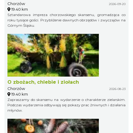
Chorzów
2026-09-20
19.40 km
Sztandarowa impreza chorzowskiego skansenu, gromadząca co
roku tysiące gości. Przybliżenie dawnych obrzędów i zwyczajów na
Górnym Śląsku.
O zbożach, chlebie i ziołach
Chorzów
2026-08-23
19.40 km
Zapraszamy do skansenu na wydarzenie o charakterze zielarskim.
Podczas wydarzenia odbywają się pokazy prac żniwnych i działania
młynów.