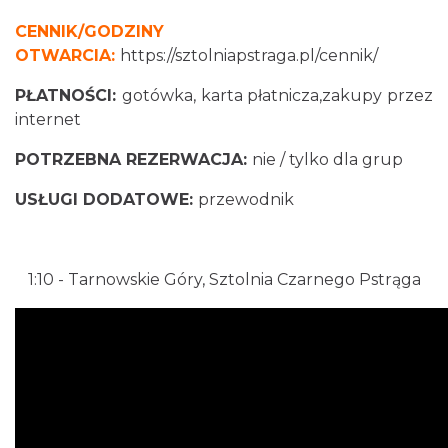
CENNIK/GODZINY
OTWARCIA:
https://sztolniapstraga.pl/cennik/
PŁATNOŚCI:
gotówka, karta płatnicza,zakupy przez
internet
POTRZEBNA REZERWACJA:
nie / tylko dla grup
USŁUGI DODATOWE:
przewodnik
1:10
- Tarnowskie Góry, Sztolnia Czarnego Pstrąga