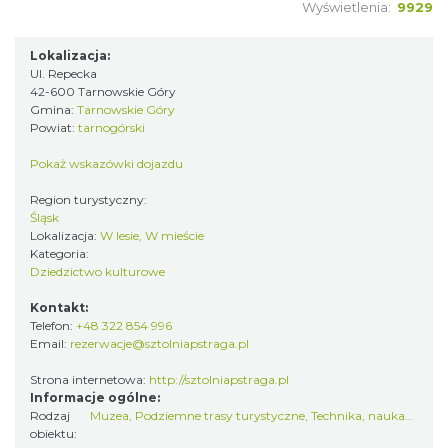
Wyświetlenia:
9929
Lokalizacja:
Ul. Repecka
42-600 Tarnowskie Góry
Gmina:
Tarnowskie Góry
Powiat:
tarnogórski
Pokaż wskazówki dojazdu
Region turystyczny:
Śląsk
Lokalizacja:
W lesie, W mieście
Kategoria:
Dziedzictwo kulturowe
Kontakt:
Telefon:
+48 322 854 996
Email:
rezerwacje@sztolniapstraga.pl
Strona internetowa:
http://sztolniapstraga.pl
Informacje ogólne:
Rodzaj
Muzea
,
Podziemne trasy turystyczne
,
Technika, nauka…
,
Popr
obiektu: