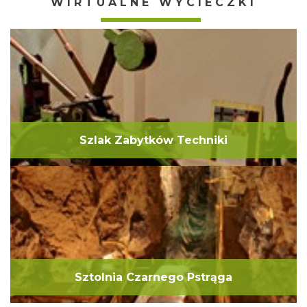
WIRTUALNE WYCIECZKI
jeszcze krajowa lista niematerialnego dziedzictwa
kulturowego, na której od 2018 roku znajduje się m.in.
Barbórka oraz tradycje wytwarzania koronki
koniakowskiej. Jedno jest pewne: mamy się czym
chwalić!
Szlak Zabytków Techniki
Sztolnia Czarnego Pstrąga