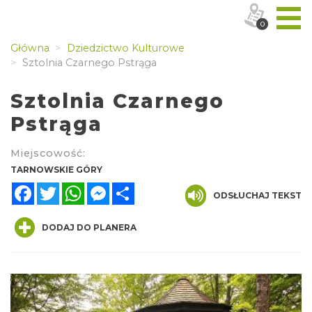
0
Główna
Dziedzictwo Kulturowe
Sztolnia Czarnego Pstrąga
Sztolnia Czarnego
Pstrąga
Miejscowość:
TARNOWSKIE GÓRY
Facebook
Twitter
WhatsApp
Messenger
Share
ODSŁUCHAJ TEKST
DODAJ DO PLANERA