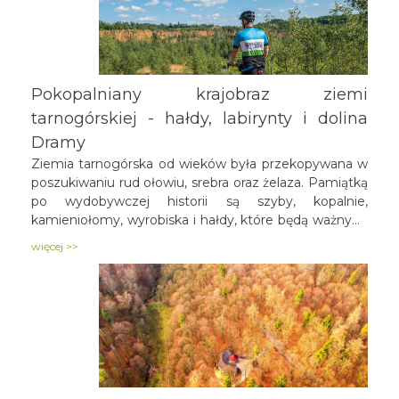
Pokopalniany krajobraz ziemi
tarnogórskiej - hałdy, labirynty i dolina
Dramy
Ziemia tarnogórska od wieków była przekopywana w
poszukiwaniu rud ołowiu, srebra oraz żelaza. Pamiątką
po wydobywczej historii są szyby, kopalnie,
kamieniołomy, wyrobiska i hałdy, które będą ważnymi
punktami rowerowej wycieczki. W Tarnowskich
więcej >>
Górach tereny i obiekty, które przez dziesiątki, a
nawet setki lat były związane z górnictwem, dziś
wpisane są na światową listę dziedzictwa UNESCO