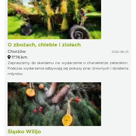
O zbożach, chlebie i ziołach
Chorzów
2026-08-23
17.76 km
Zapraszamy do skansenu na wydarzenie o charakterze zielarskim.
Podczas wydarzenia odbywają się pokazy prac żniwnych i działania
młynów.
Śląsko Wilijo