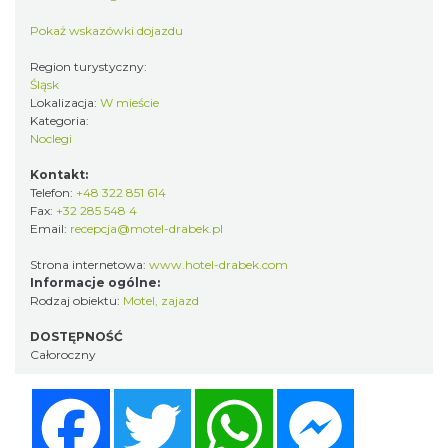
Pokaż wskazówki dojazdu
Region turystyczny:
Śląsk
Lokalizacja:
W mieście
Kategoria:
Noclegi
Kontakt:
Telefon:
+48 322 851 614
Fax:
+32 285 548 4
Email:
recepcja@motel-drabek.pl
Strona internetowa:
www.hotel-drabek.com
Informacje ogólne:
Rodzaj obiektu:
Motel, zajazd
DOSTĘPNOŚĆ
Całoroczny
Facebook
Twitter
WhatsApp
Messenger