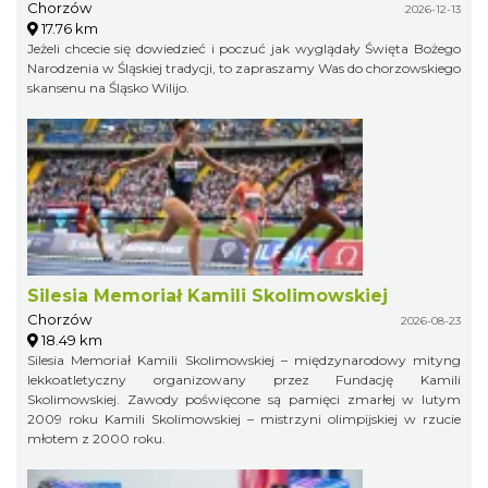
Chorzów
2026-12-13
17.76 km
Jeżeli chcecie się dowiedzieć i poczuć jak wyglądały Święta Bożego
Narodzenia w Śląskiej tradycji, to zapraszamy Was do chorzowskiego
skansenu na Śląsko Wilijo.
Silesia Memoriał Kamili Skolimowskiej
Chorzów
2026-08-23
18.49 km
Silesia Memoriał Kamili Skolimowskiej – międzynarodowy mityng
lekkoatletyczny organizowany przez Fundację Kamili
Skolimowskiej. Zawody poświęcone są pamięci zmarłej w lutym
2009 roku Kamili Skolimowskiej – mistrzyni olimpijskiej w rzucie
młotem z 2000 roku.