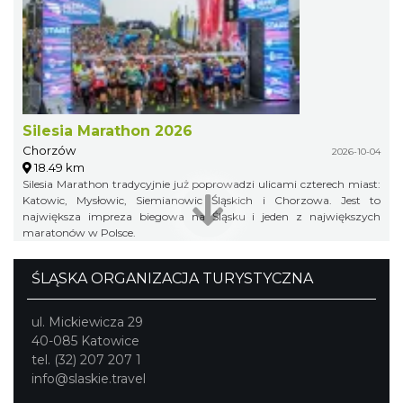
Silesia Marathon 2026
Chorzów
2026-10-04
18.49 km
Silesia Marathon tradycyjnie już poprowadzi ulicami czterech miast:
Katowic, Mysłowic, Siemianowic Śląskich i Chorzowa. Jest to
największa impreza biegowa na Śląsku i jeden z największych
maratonów w Polsce.
ŚLĄSKA ORGANIZACJA TURYSTYCZNA
ul. Mickiewicza 29
40-085 Katowice
tel. (32) 207 207 1
info@slaskie.travel