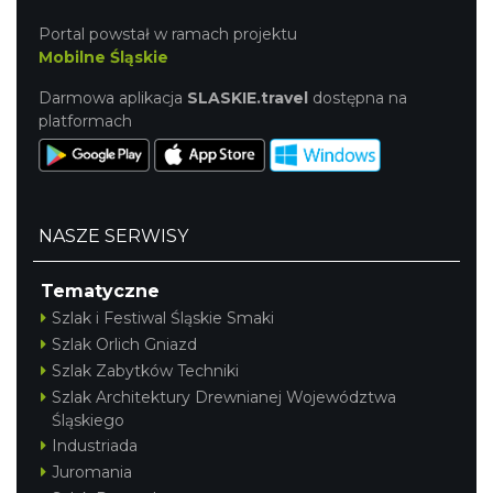
Portal powstał w ramach projektu
Mobilne Śląskie
Darmowa aplikacja
SLASKIE.travel
dostępna na
platformach
NASZE SERWISY
Tematyczne
Szlak i Festiwal Śląskie Smaki
Szlak Orlich Gniazd
Szlak Zabytków Techniki
Szlak Architektury Drewnianej Województwa
Śląskiego
Industriada
Juromania