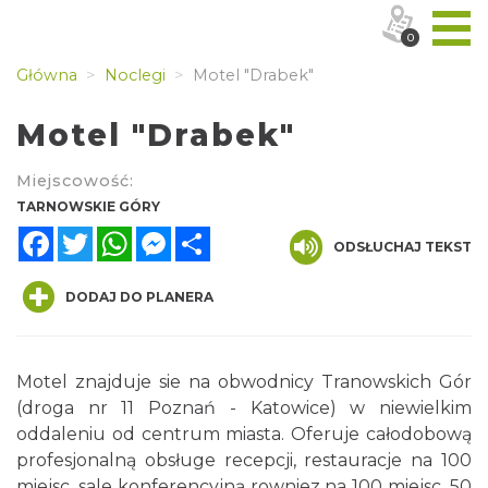
0
Główna
Noclegi
Motel "Drabek"
Motel "Drabek"
Miejscowość:
TARNOWSKIE GÓRY
Facebook
Twitter
WhatsApp
Messenger
Share
ODSŁUCHAJ TEKST
DODAJ DO PLANERA
Motel znajduje sie na obwodnicy Tranowskich Gór
(droga nr 11 Poznań - Katowice) w niewielkim
oddaleniu od centrum miasta. Oferuje całodobową
profesjonalną obsługe recepcji, restauracje na 100
miejsc, sale konferencyjną rowniez na 100 miejsc, 50