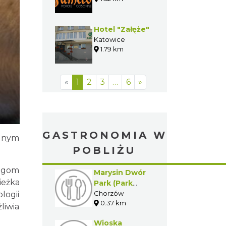
Hotel "Załęże"
Katowice
1.79 km
«
1
2
3
…
6
»
GASTRONOMIA W
alnym
POBLIŻU
egom
Marysin Dwór
ieżka
Park (Park
Śląski)
Chorzów
logii
0.37 km
liwia
Wioska