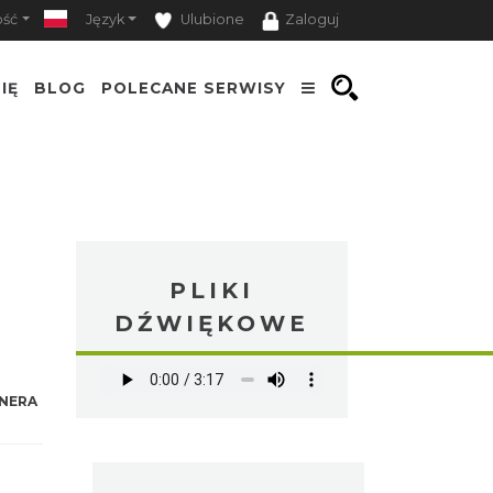
ość
Język
Ulubione
Zaloguj
IĘ
BLOG
POLECANE SERWISY
PLIKI
DŹWIĘKOWE
NERA