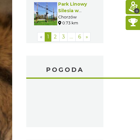
Park Linowy
Silesia w
0
Chorzowie
Chorzów
0.73 km
«
1
2
3
…
6
»
POGODA