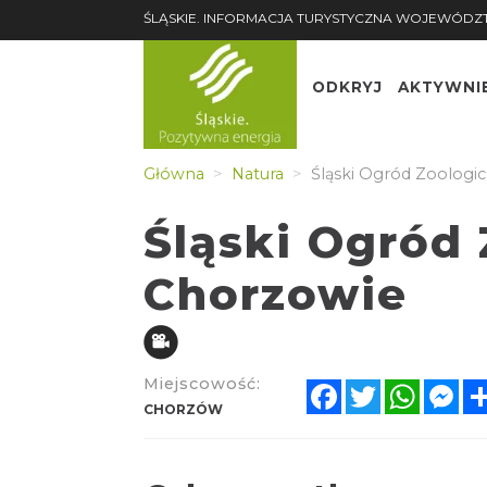
ŚLĄSKIE. INFORMACJA TURYSTYCZNA WOJEWÓDZ
ODKRYJ
AKTYWNI
Główna
Natura
Śląski Ogród Zoologi
Śląski Ogród
Chorzowie
Miejscowość:
Facebook
Twitter
Whats
Me
CHORZÓW