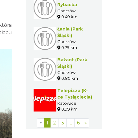
Rybacka
Chorzów
0.49 km
która
Łania (Park
ałacu
Śląski)
Chorzów
0.79 km
Bażant (Park
Śląski)
Chorzów
0.80 km
Telepizza (K-
ce Tysiąclecia)
Katowice
0.99 km
«
1
2
3
…
6
»