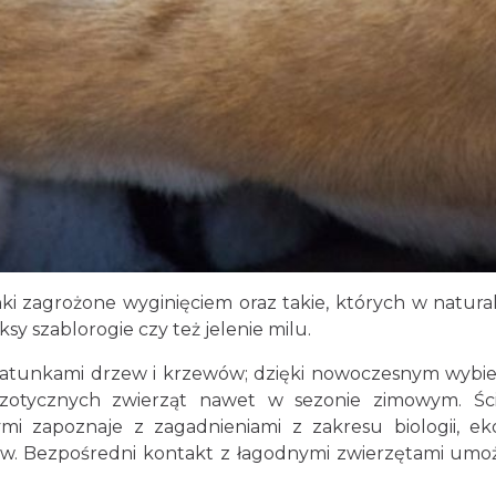
 zagrożone wyginięciem oraz takie, których w natur
ksy szablorogie czy też jelenie milu.
unkami drzew i krzewów; dzięki nowoczesnym wybi
gzotycznych zwierząt nawet w sezonie zimowym. Śc
mi zapoznaje z zagadnieniami z zakresu biologii, eko
w. Bezpośredni kontakt z łagodnymi zwierzętami umoż