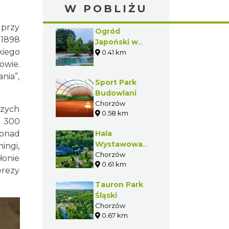
W POBLIŻU
przy
Ogród
 1898
Japoński w
kiego
Parku Śląskim
0.41 km
owie.
nia”,
Sport Park
Budowlani
Chorzów
szych
0.58 km
d 300
ponad
Hala
Wystawowa
ingi,
"Kapelusz"
Chorzów
łonie
0.61 km
erezy
Tauron Park
Śląski
Chorzów
0.67 km