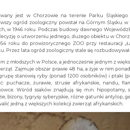
 jest w Chorzowie na terenie Parku Śląskiego 
erwszy ogród zoologiczny powstał na Górnym Śląsku w
ach, w 1946 roku. Podczas budowy dawnego Wojewódz
ecyzję o utworzeniu jednego, dużego obiektu w Chorz
54 roku do prowizorycznego ZOO przy restauracji „Ła
oku. Przez lata ogród zoologiczny stale się rozbudowywał.
 z młodszych w Polsce, a jednocześnie jednym z więk
erząt. Zajmuje obszar prawie 48 ha, a żyje w nim pona
 grupę stanowią ryby (ponad 1200 osobników) i ptaki (
 puchacze, żurawie, strusie afrykańskie, nandu, flam
gowce. Wśród ssaków znajdują się m.in. hipopotamy, s
ie, bizony, tygrysy syberyjskie, różne gatunki antylop, g
lić jedną z większych kolekcji zwierząt afrykańskich.