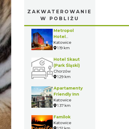
ZAKWATEROWANIE
W POBLIŻU
Metropol
Hotel
Katowice
Katowice
1.19 km
Hotel Skaut
(Park Śląski)
Chorzów
1.29 km
Apartamenty
Friendly Inn
Katowice
1.37 km
Familok
Katowice
1.52 km