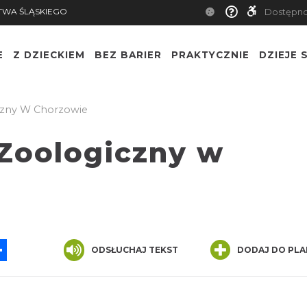
TWA ŚLĄSKIEGO
Dostępn
E
Z DZIECKIEM
BEZ BARIER
PRAKTYCZNIE
DZIEJE S
czny W Chorzowie
 Zoologiczny w
App
ssenger
Share
ODSŁUCHAJ TEKST
DODAJ DO PLA