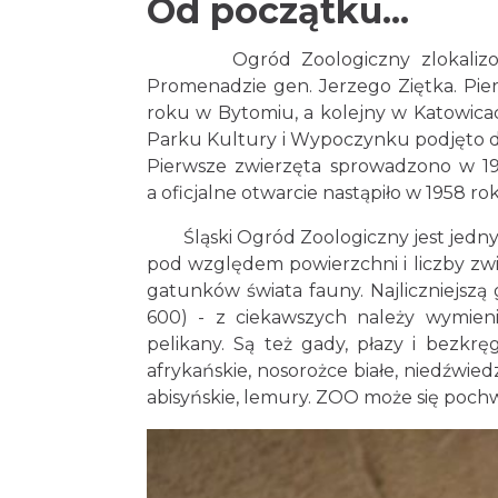
Od początku...
Ogród Zoologiczny zlokalizowany
Promenadzie gen. Jerzego Ziętka. Pi
roku w Bytomiu, a kolejny w Katowic
Parku Kultury i Wypoczynku podjęto d
Pierwsze zwierzęta sprowadzono w 19
a oficjalne otwarcie nastąpiło w 1958 r
Śląski Ogród Zoologiczny jest jednym
pod względem powierzchni i liczby zwi
gatunków świata fauny. Najliczniejszą
600) - z ciekawszych należy wymienić:
pelikany. Są też gady, płazy i bezkrę
afrykańskie, nosorożce białe, niedźwiedz
abisyńskie, lemury. ZOO może się pochwa