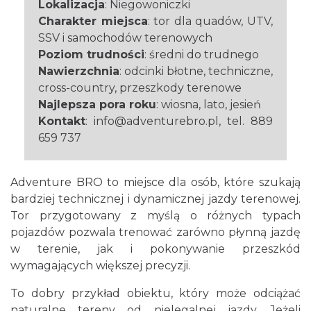
Lokalizacja
: Niegowoniczki
Charakter miejsca
: tor dla quadów, UTV,
SSV i samochodów terenowych
Poziom trudności
: średni do trudnego
Nawierzchnia
: odcinki błotne, techniczne,
cross-country, przeszkody terenowe
Najlepsza pora roku
: wiosna, lato, jesień
Kontakt
: info@adventurebro.pl, tel. 889
659 737
Adventure BRO to miejsce dla osób, które szukają
bardziej technicznej i dynamicznej jazdy terenowej.
Tor przygotowany z myślą o różnych typach
pojazdów pozwala trenować zarówno płynną jazdę
w terenie, jak i pokonywanie przeszkód
wymagających większej precyzji.
To dobry przykład obiektu, który może odciążać
naturalne tereny od nielegalnej jazdy. Jeżeli