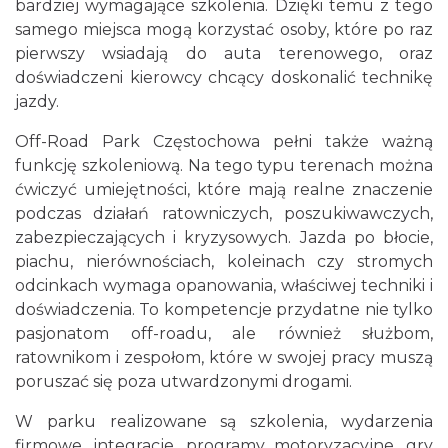
bardziej wymagające szkolenia. Dzięki temu z tego
samego miejsca mogą korzystać osoby, które po raz
pierwszy wsiadają do auta terenowego, oraz
doświadczeni kierowcy chcący doskonalić technikę
jazdy.
Off-Road Park Częstochowa pełni także ważną
funkcję szkoleniową. Na tego typu terenach można
ćwiczyć umiejętności, które mają realne znaczenie
podczas działań ratowniczych, poszukiwawczych,
zabezpieczających i kryzysowych. Jazda po błocie,
piachu, nierównościach, koleinach czy stromych
odcinkach wymaga opanowania, właściwej techniki i
doświadczenia. To kompetencje przydatne nie tylko
pasjonatom off-roadu, ale również służbom,
ratownikom i zespołom, które w swojej pracy muszą
poruszać się poza utwardzonymi drogami.
W parku realizowane są szkolenia, wydarzenia
firmowe, integracje, programy motoryzacyjne, gry