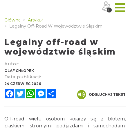
0
Główna
Artykuł
Legalny Off-Road W Województwie Śląskim
Legalny off-road w
województwie śląskim
Autor:
OLAF CHŁOPEK
Data publikacji:
24 CZERWIEC 2026
Facebook
Twitter
WhatsApp
Messenger
Share
ODSŁUCHAJ TEKST
Off-road wielu osobom kojarzy się z błotem,
piaskiem, stromymi podjazdami i samochodami