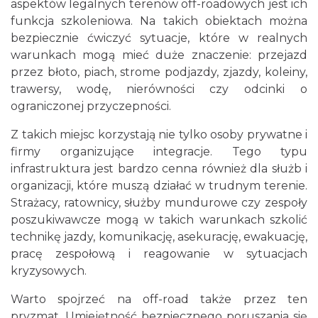
aspektów legalnych terenów off-roadowych jest ich
funkcja szkoleniowa. Na takich obiektach można
bezpiecznie ćwiczyć sytuacje, które w realnych
warunkach mogą mieć duże znaczenie: przejazd
przez błoto, piach, strome podjazdy, zjazdy, koleiny,
trawersy, wodę, nierówności czy odcinki o
ograniczonej przyczepności.
Z takich miejsc korzystają nie tylko osoby prywatne i
firmy organizujące integracje. Tego typu
infrastruktura jest bardzo cenna również dla służb i
organizacji, które muszą działać w trudnym terenie.
Strażacy, ratownicy, służby mundurowe czy zespoły
poszukiwawcze mogą w takich warunkach szkolić
technikę jazdy, komunikację, asekurację, ewakuację,
pracę zespołową i reagowanie w sytuacjach
kryzysowych.
Warto spojrzeć na off-road także przez ten
pryzmat. Umiejętność bezpiecznego poruszania się