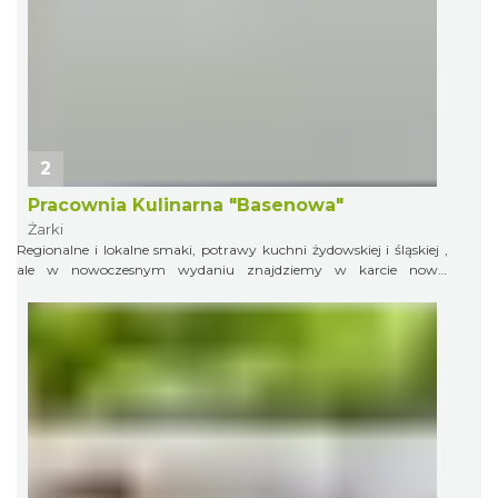
2
Pracownia Kulinarna "Basenowa"
Żarki
Regionalne i lokalne smaki, potrawy kuchni żydowskiej i śląskiej ,
ale w nowoczesnym wydaniu znajdziemy w karcie nowej
restauracji obok basenu obok basenu kąpielowago w Żarkach. Do
dyspozycji 60 miejsc siedzących , w okresie wiosenno- letnim taras
ze strefą wypoczynku chillout oraz parking.