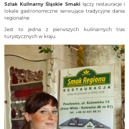
5
Karczma Sączówka
Szlak Kulinarny Śląskie Smaki
łączy restauracje i
lokale gastronomiczne serwujące tradycyjne dania
6
Restauracja Dworek Carnall
regionalne.
7
Restauracja Moderna (Hotel voco Katowice)
Jest to jedna z pierwszych kulinarnych tras
8
Restauracja KAKTUSY Kato Koncept Kulinarny
turystycznych w kraju.
9
Restauracja Szyb Maciej
10
Restauracja Poziom+ Food & Wine (Hotel Diament Plaza Gliwice)
11
Restauracja Leśna Perła
12
Restauracja U Przewoźnika
13
Restauracja Dwór Bismarcka
14
Restauracja Charlotta (Pałac Baranowice)
15
Restauracja Cysterska
16
Restauracja Brovar 16