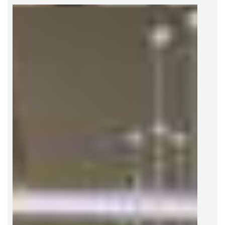
wyjątkowym charakterem i subtelną aurą minionej epoki.