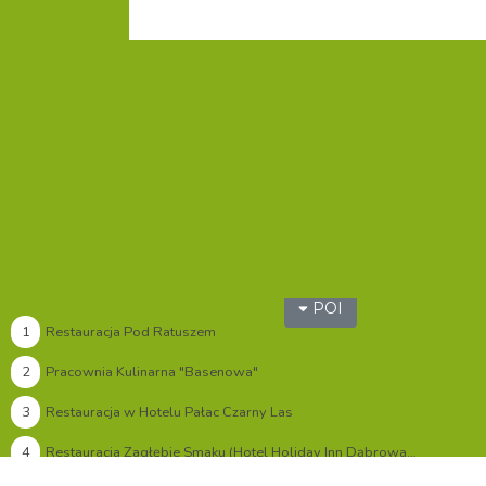
POI
1
Restauracja Pod Ratuszem
2
Pracownia Kulinarna "Basenowa"
3
Restauracja w Hotelu Pałac Czarny Las
4
Restauracja Zagłębie Smaku (Hotel Holiday Inn Dąbrowa Górnicza)