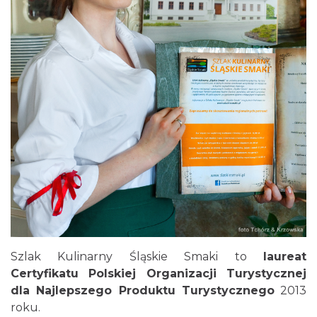
17
Restauracja Kapias
18
Restauracja Zacisze
19
Karczma Wiejska
20
Restauracja Smak Regionu
21
Karczma Rogata
22
Restauracja Liburnia (Hotel Liburnia)
23
Restauracja z Ikrą
24
Restauracja Chata Olimpijczyka Jasia i Helenki
25
Restauracja Złoty Groń (Złoty Groń Resort & Spa)
26
Karczma Złoty Groń (Złoty Groń Resort & Spa)
Szlak Kulinarny Śląskie Smaki to
laureat
Certyfikatu Polskiej Organizacji Turystycznej
dla Najlepszego Produktu Turystycznego
2013
roku.