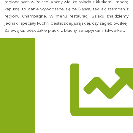
regionalnych w Polsce. Każdy wie, że rolada z kluskami i modrą
kapustą, to danie wywodzące się ze Śląska, tak jak szampan z
regionu Champagne. W menu restauracji Szlaku znajdziemy
jednak i specjały kuchni beskidzkiej, jurajskiej, czy zagłębiowskiej.
Zalewajka, beskidzkie placki z blachy ze szpyrkami (skwarkami),
czy serula (rodzaj żuru na maślance), to tylko niektóre z ponad
100 dań regionalnych jakie serwują restauracje Szlaku.
Trasa