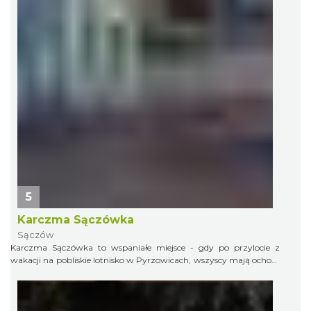
5
Karczma Sączówka
Sączów
Karczma Sączówka to wspaniałe miejsce - gdy po przylocie z
wakacji na pobliskie lotnisko w Pyrzowicach, wszyscy mają ochotę
na prawdziwą, domową, śląską kuchnię.