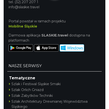
tel. (32) 207 207 1
info@slaskie.travel
Portal powstał w ramach projektu
Mobilne Śląskie
Darmowa aplikacja
SLASKIE.travel
dostępna na
platformach
NASZE SERWISY
Tematyczne
Szlak i Festiwal Śląskie Smaki
Szlak Orlich Gniazd
Szlak Zabytków Techniki
Szlak Architektury Drewnianej Województwa
Śląskiego