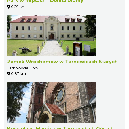
Park w Reptach i Dolina Dramy
0.29 km
Zamek Wrochemów w Tarnowicach Starych
Tarnowskie Góry
0.87 km
Kościół św. Marcina w Tarnowskich Górach