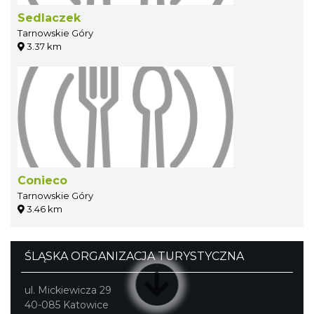
Sedlaczek
Tarnowskie Góry
3.37 km
Conieco
Tarnowskie Góry
3.46 km
ŚLĄSKA ORGANIZACJA TURYSTYCZNA
ul. Mickiewicza 29
40-085 Katowice