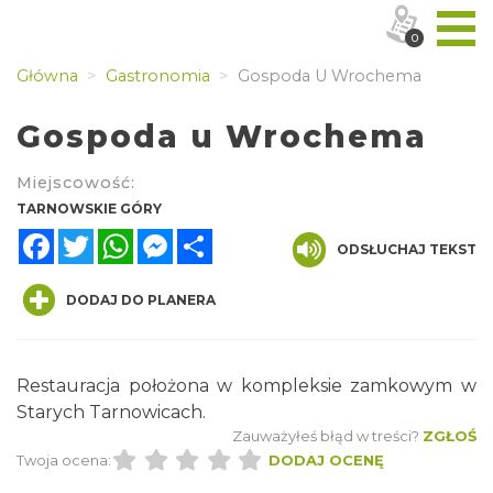
0
Główna
Gastronomia
Gospoda U Wrochema
Gospoda u Wrochema
Miejscowość:
TARNOWSKIE GÓRY
Facebook
Twitter
WhatsApp
Messenger
Share
ODSŁUCHAJ TEKST
DODAJ DO PLANERA
Restauracja położona w kompleksie zamkowym w
Starych Tarnowicach.
Zauważyłeś błąd w treści?
ZGŁOŚ
Twoja ocena:
DODAJ OCENĘ