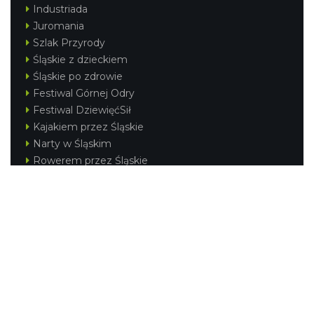
Industriada
Juromania
Szlak Przyrody
Śląskie z dzieckiem
Śląskie po zdrowie
Festiwal Górnej Odry
Festiwal DziewięćSił
Kajakiem przez Śląskie
Narty w Śląskim
Rowerem przez Śląskie
Silesia Convention
Regionalne
Beskidy
Śląsk Cieszyński
Jura Krakowsko-Częstochowska
Kraina Górnej Odry
Górnośląsko-Zagłębiowska Metropolia
KONTAKT
|
PUNKTY IT
|
POLITYKA