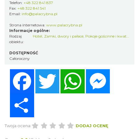
Telefon:
+48 322 841 837
Fax:
+48 322 841 541
Email:
info@palacrybna.pl
Strona internetowa:
www.palacrybna.pl
Informacje ogólne:
Rodzaj
Hotel
,
Zamki, dwory i pałace
,
Pokoje gościnne i kwatery prywatne
obiektu:
DOSTĘPNOŚĆ
Całoroczny
Facebook
Twitter
WhatsApp
Messenger
Share
Twoja ocena:
DODAJ OCENĘ