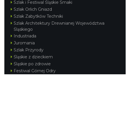
Szlak i Festiwal Śląskie Smaki
Szlak Orlich Gniazd
Szlak Zabytków Techniki
Szlak Architektury Drewnianej Województwa
Śląskiego
Industriada
Juromania
Szlak Przyrody
Śląskie z dzieckiem
Śląskie po zdrowie
Festiwal Górnej Odry
Festiwal DziewięćSił
Kajakiem przez Śląskie
Narty w Śląskim
Rowerem przez Śląskie
Silesia Convention
Regionalne
Beskidy
Śląsk Cieszyński