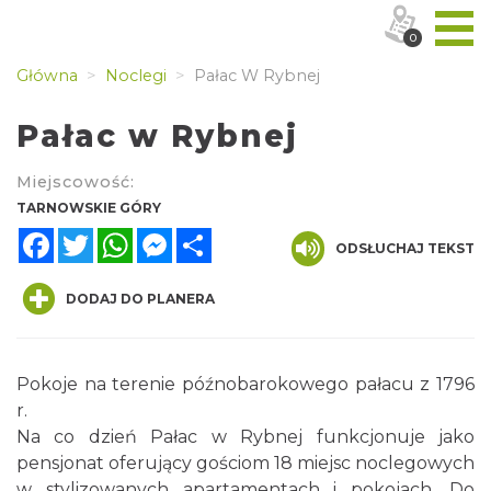
0
Główna
Noclegi
Pałac W Rybnej
Pałac w Rybnej
Miejscowość:
TARNOWSKIE GÓRY
Facebook
Twitter
WhatsApp
Messenger
Share
ODSŁUCHAJ TEKST
DODAJ DO PLANERA
Pokoje na terenie późnobarokowego pałacu z 1796
r.
Na co dzień Pałac w Rybnej funkcjonuje jako
pensjonat oferujący gościom 18 miejsc noclegowych
w stylizowanych apartamentach i pokojach. Do