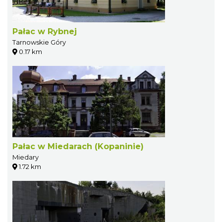
Pałac w Rybnej
Tarnowskie Góry
0.17 km
Pałac w Miedarach (Kopaninie)
Miedary
1.72 km