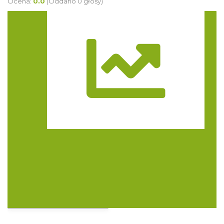
Ocena:
0.0
(Oddano 0 głosy)
Trasa