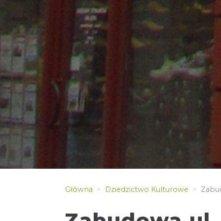
Główna
Dziedzictwo Kulturowe
Zabud
Zabudowa ul.