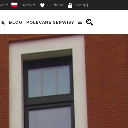
ość
Język
Ulubione
Zaloguj
IĘ
BLOG
POLECANE SERWISY