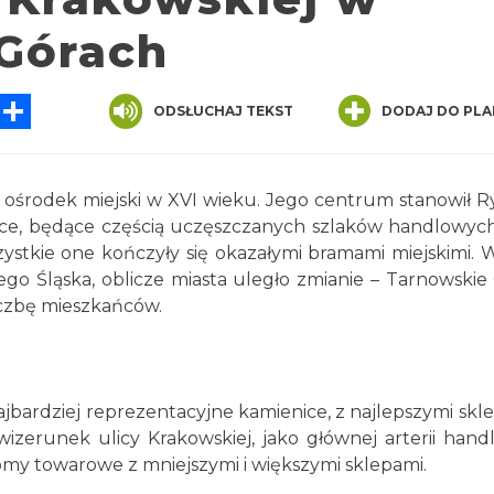
Górach
sApp
Messenger
Share
ODSŁUCHAJ TEKST
DODAJ DO PLA
o ośrodek miejski w XVI wieku. Jego centrum stanowił R
ice, będące częścią uczęszczanych szlaków handlowych
szystkie one kończyły się okazałymi bramami miejskimi. 
go Śląska, oblicze miasta uległo zmianie – Tarnowskie
liczbę mieszkańców.
ajbardziej reprezentacyjne kamienice, z najlepszymi skl
izerunek ulicy Krakowskiej, jako głównej arterii hand
domy towarowe z mniejszymi i większymi sklepami.