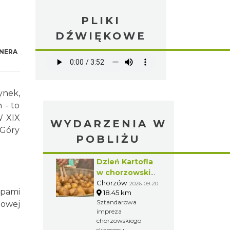
PLIKI
DŹWIĘKOWE
NERA
ynek,
 - to
W XIX
WYDARZENIA W
 Góry
POBLIŻU
Dzień Kartofla
w chorzowskim
skansenie
Chorzów
2026-09-20
epami
18.45 km
Sztandarowa
lowej
impreza
chorzowskiego
skansenu,