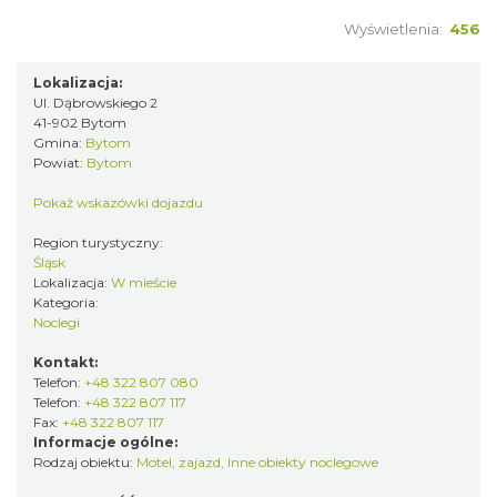
Wyświetlenia:
456
Lokalizacja:
Ul. Dąbrowskiego 2
41-902 Bytom
Gmina:
Bytom
Powiat:
Bytom
Pokaż wskazówki dojazdu
Region turystyczny:
Śląsk
Lokalizacja:
W mieście
Kategoria:
Noclegi
Kontakt:
Telefon:
+48 322 807 080
Telefon:
+48 322 807 117
Fax:
+48 322 807 117
Informacje ogólne:
Rodzaj obiektu:
Motel, zajazd
,
Inne obiekty noclegowe