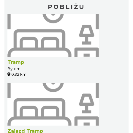
POBLIŻU
Tramp
Bytom
0.92 km
Zajazd Tramp