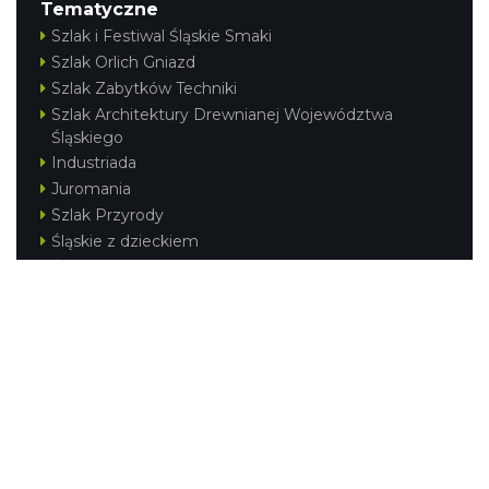
Tematyczne
Szlak i Festiwal Śląskie Smaki
Szlak Orlich Gniazd
Szlak Zabytków Techniki
Szlak Architektury Drewnianej Województwa
Śląskiego
Industriada
Juromania
Szlak Przyrody
Śląskie z dzieckiem
Śląskie po zdrowie
Festiwal Górnej Odry
Festiwal DziewięćSił
Kajakiem przez Śląskie
Narty w Śląskim
Rowerem przez Śląskie
Silesia Convention
Regionalne
Beskidy