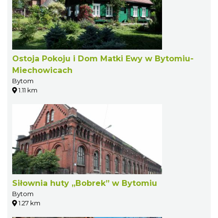
Ostoja Pokoju i Dom Matki Ewy w Bytomiu-
Miechowicach
Bytom
1.11 km
Siłownia huty „Bobrek” w Bytomiu
Bytom
1.27 km