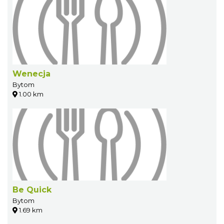
Wenecja
Bytom
1.00 km
Be Quick
Bytom
1.69 km