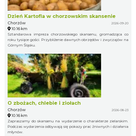
Dzień Kartofla w chorzowskim skansenie
Chorzów
2026-09-20
10.16 km
Sztandarowa impreza chorzowskiego skansenu, gromadząca co
roku tysiące gości. Przybliżenie dawnych obrzędów i zwyczajów na
Górnym Śląsku.
O zbożach, chlebie i ziołach
Chorzów
2026-08-23
10.16 km
Zapraszamy do skansenu na wydarzenie o charakterze zielarskim.
Podczas wydarzenia odbywają się pokazy prac żniwnych i działania
młynów.