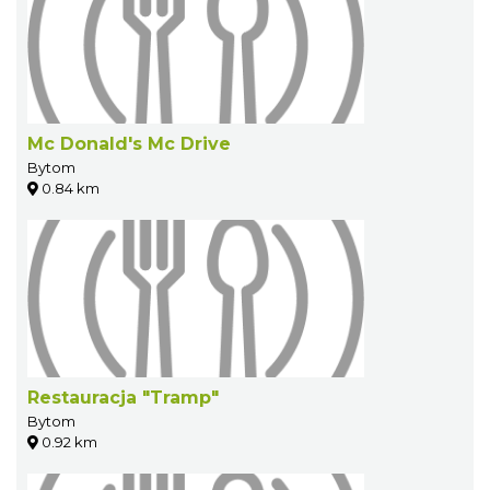
Mc Donald's Mc Drive
Bytom
0.84 km
Restauracja "Tramp"
Bytom
0.92 km