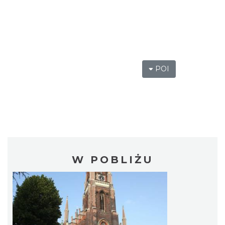
POI
W POBLIŻU