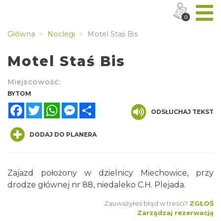
0
Główna
Noclegi
Motel Staś Bis
Motel Staś Bis
Miejscowość:
BYTOM
Facebook
Twitter
WhatsApp
Messenger
Share
ODSŁUCHAJ TEKST
DODAJ DO PLANERA
Zajazd położony w dzielnicy Miechowice, przy
drodze głównej nr 88, niedaleko C.H. Plejada.
Zauważyłeś błąd w treści?
ZGŁOŚ
Zarządzaj rezerwacją