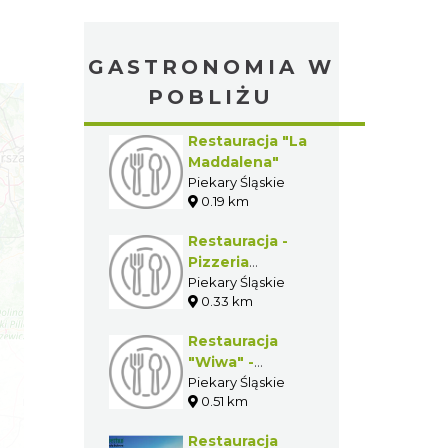
GASTRONOMIA W
POBLIŻU
Restauracja "La
Maddalena"
Piekary Śląskie
0.19 km
Restauracja -
Pizzeria
"Victoria"
Piekary Śląskie
0.33 km
Restauracja
"Wiwa" -
Piwiarnia
Piekary Śląskie
0.51 km
Warecka
Restauracja