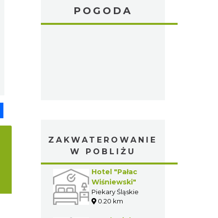
POGODA
pp
senger
Share
ZAKWATEROWANIE
W POBLIŻU
Hotel "Pałac
Wiśniewski"
Piekary Śląskie
0.20 km