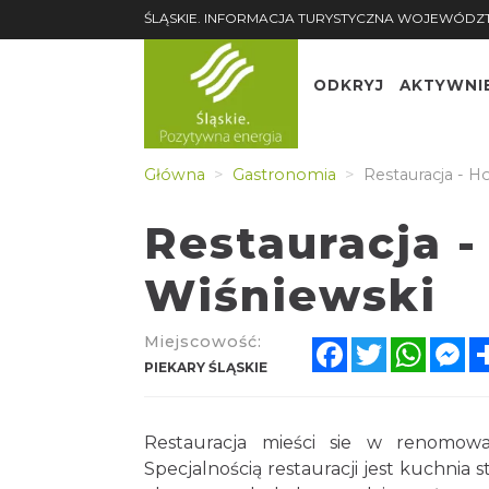
ŚLĄSKIE. INFORMACJA TURYSTYCZNA WOJEWÓDZ
ODKRYJ
AKTYWNI
Główna
Gastronomia
Restauracja - H
Restauracja -
Wiśniewski
Miejscowość:
Facebook
Twitter
Whats
Me
PIEKARY ŚLĄSKIE
Restauracja mieści sie w renomowa
Specjalnością restauracji jest kuchnia