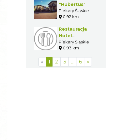
"Hubertus"
Piekary Śląskie
0.92 km
Restauracja
Hotel
"Apogeum"
Piekary Śląskie
0.93 km
«
1
2
3
…
6
»