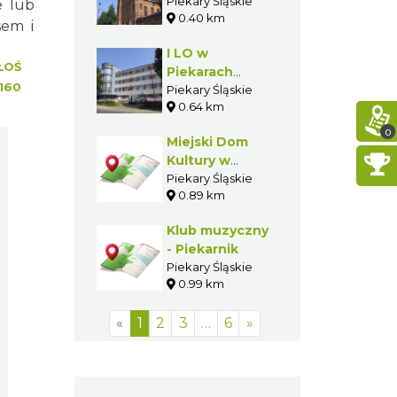
w Piekarach
Piekary Śląskie
e lub
0.40 km
Śląskich
sem i
I LO w
ŁOŚ
Piekarach
160
Śląskich
Piekary Śląskie
0.64 km
0
Miejski Dom
Kultury w
Piekarach
Piekary Śląskie
0.89 km
Śląskich
Klub muzyczny
- Piekarnik
Piekary Śląskie
0.99 km
«
1
2
3
…
6
»