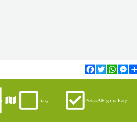
Facebook
Twitter
WhatsA
Mes
i
Trasy
Pokaż/Ukryj markery