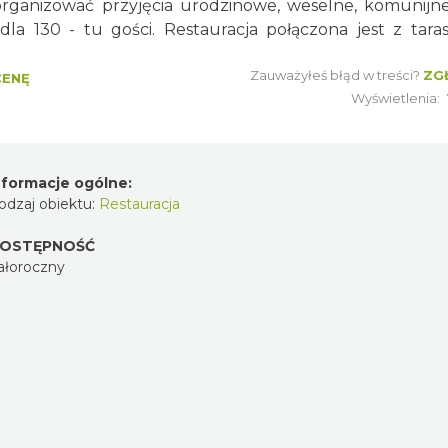
organizować przyjęcia urodzinowe, weselne, komunijn
la 130 - tu gości. Restauracja połączona jest z tara
Zauważyłeś błąd w treści?
ZG
CENĘ
Wyświetlenia:
nformacje ogólne:
odzaj obiektu:
Restauracja
OSTĘPNOŚĆ
ałoroczny