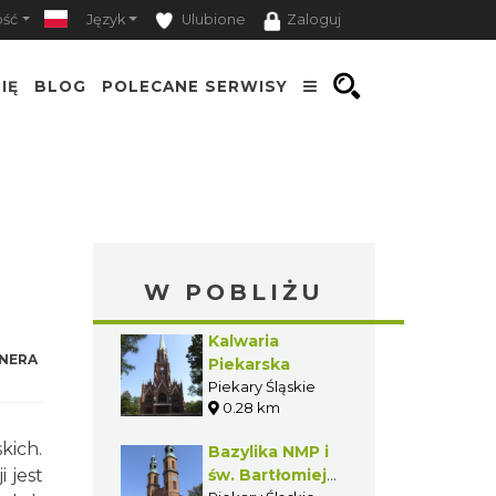
ość
Język
Ulubione
Zaloguj
IĘ
BLOG
POLECANE SERWISY
W POBLIŻU
Kalwaria
NERA
Piekarska
Piekary Śląskie
0.28 km
kich.
Bazylika NMP i
 jest
św. Bartłomieja