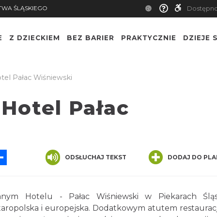
TWA ŚLĄSKIEGO
Dostępn
E
Z DZIECKIEM
BEZ BARIER
PRAKTYCZNIE
DZIEJE S
otel Pałac Wiśniewski
 Hotel Pałac
App
ssenger
Share
ODSŁUCHAJ TEKST
DODAJ DO PLA
nym Hotelu - Pałac Wiśniewski w Piekarach Śląs
 staropolska i europejska. Dodatkowym atutem restauracji