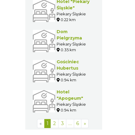
Hotel "Piekary
Śląskie"
Piekary Śląskie
0.22 km
Dom
Pielgrzyma
Piekary Śląskie
0.35 km
Gościniec
Hubertus
Piekary Śląskie
0.94 km
Hotel
"Apogeum"
Piekary Śląskie
0.94 km
«
1
2
3
…
6
»