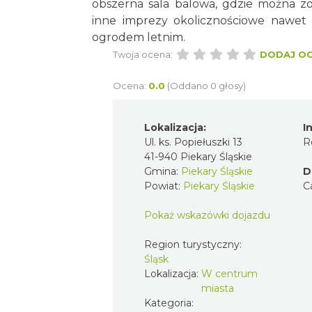
obszerna sala balowa, gdzie można z
inne imprezy okolicznościowe nawet d
ogrodem letnim.
Twoja ocena:
DODAJ O
Ocena:
0.0
(Oddano 0 głosy)
Lokalizacja:
I
Ul. ks. Popiełuszki 13
R
41-940 Piekary Śląskie
Gmina:
Piekary Śląskie
D
Powiat:
Piekary Śląskie
C
Pokaż wskazówki dojazdu
Region turystyczny:
Śląsk
Lokalizacja:
W centrum
miasta
Kategoria: