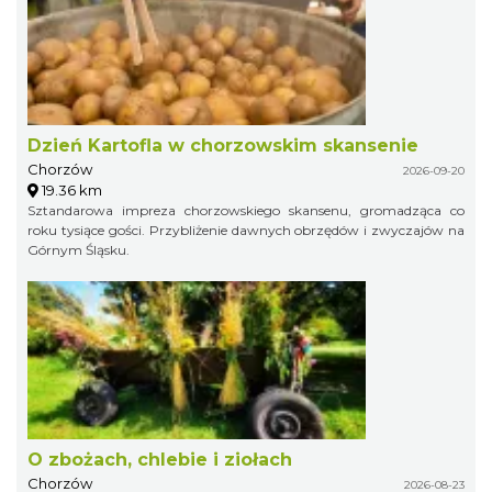
Dzień Kartofla w chorzowskim skansenie
Chorzów
2026-09-20
19.36 km
Sztandarowa impreza chorzowskiego skansenu, gromadząca co
roku tysiące gości. Przybliżenie dawnych obrzędów i zwyczajów na
Górnym Śląsku.
O zbożach, chlebie i ziołach
Chorzów
2026-08-23