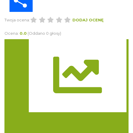
Twoja ocena:
DODAJ OCENĘ
Ocena:
0.0
(Oddano 0 głosy)
Trasa