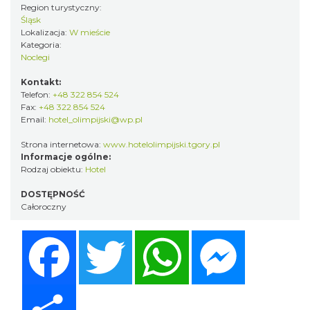
Region turystyczny:
Śląsk
Lokalizacja:
W mieście
Kategoria:
Noclegi
Kontakt:
Telefon:
+48 322 854 524
Fax:
+48 322 854 524
Email:
hotel_olimpijski@wp.pl
Strona internetowa:
www.hotelolimpijski.tgory.pl
Informacje ogólne:
Rodzaj obiektu:
Hotel
DOSTĘPNOŚĆ
Całoroczny
Facebook
Twitter
WhatsApp
Messenger
Share