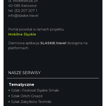
ul. Mickiewicza 29
40-085 Katowice
tel. (32) 207 207 1
info@slaskie.travel
Portal powstał w ramach projektu
Mobilne Śląskie
Darmowa aplikacja
SLASKIE.travel
dostępna na
platformach
NASZE SERWISY
Tematyczne
Szlak i Festiwal Śląskie Smaki
Szlak Orlich Gniazd
Szlak Zabytków Techniki