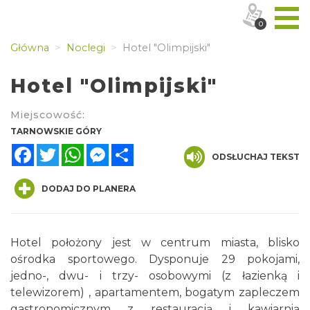
0
Główna
Noclegi
Hotel "Olimpijski"
Hotel "Olimpijski"
Miejscowość:
TARNOWSKIE GÓRY
Facebook
Twitter
WhatsApp
Messenger
Share
ODSŁUCHAJ TEKST
DODAJ DO PLANERA
Hotel położony jest w centrum miasta, blisko
ośrodka sportowego. Dysponuje 29 pokojami,
jedno-, dwu- i trzy- osobowymi (z łazienką i
telewizorem) , apartamentem, bogatym zapleczem
gastronomicznym z restauracją i kawiarnią