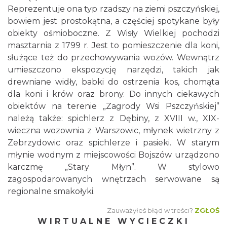
Reprezentuje ona typ rzadszy na ziemi pszczyńskiej,
bowiem jest prostokątna, a częściej spotykane były
obiekty ośmioboczne. Z Wisły Wielkiej pochodzi
masztarnia z 1799 r. Jest to pomieszczenie dla koni,
służące też do przechowywania wozów. Wewnątrz
umieszczono ekspozycję narzędzi, takich jak
drewniane widły, babki do ostrzenia kos, chomąta
dla koni i krów oraz brony. Do innych ciekawych
obiektów na terenie „Zagrody Wsi Pszczyńskiej”
należą także: spichlerz z Dębiny, z XVIII w., XIX-
wieczna wozownia z Warszowic, młynek wietrzny z
Zebrzydowic oraz spichlerze i pasieki. W starym
młynie wodnym z miejscowości Bojszów urządzono
karczmę „Stary Młyn”. W stylowo
zagospodarowanych wnętrzach serwowane są
regionalne smakołyki.
Zauważyłeś błąd w treści?
ZGŁOŚ
WIRTUALNE WYCIECZKI