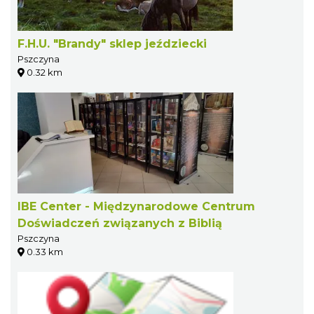
F.H.U. "Brandy" sklep jeździecki
Pszczyna
0.32 km
IBE Center - Międzynarodowe Centrum
Doświadczeń związanych z Biblią
Pszczyna
0.33 km