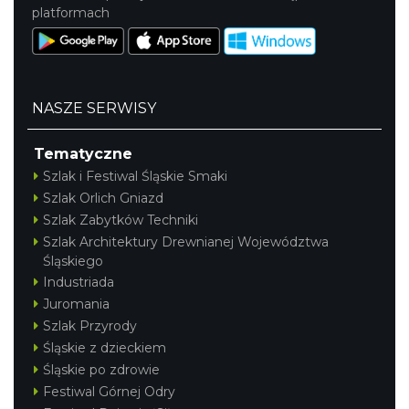
platformach
NASZE SERWISY
Tematyczne
Szlak i Festiwal Śląskie Smaki
Szlak Orlich Gniazd
Szlak Zabytków Techniki
Szlak Architektury Drewnianej Województwa
Śląskiego
Industriada
Juromania
Szlak Przyrody
Śląskie z dzieckiem
Śląskie po zdrowie
Festiwal Górnej Odry