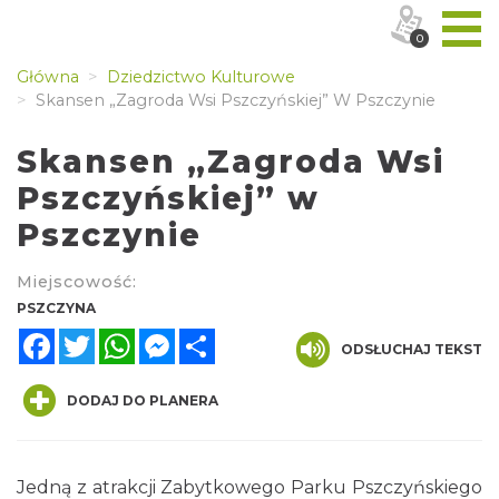
0
Główna
Dziedzictwo Kulturowe
Skansen „Zagroda Wsi Pszczyńskiej” W Pszczynie
Skansen „Zagroda Wsi
Pszczyńskiej” w
Pszczynie
Miejscowość:
PSZCZYNA
Facebook
Twitter
WhatsApp
Messenger
Share
ODSŁUCHAJ TEKST
DODAJ DO PLANERA
Jedną z atrakcji Zabytkowego Parku Pszczyńskiego