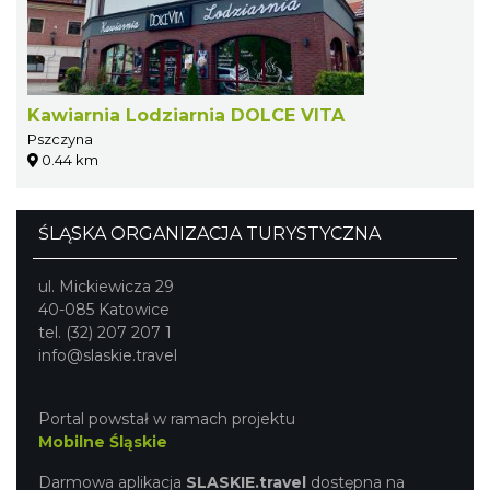
Kawiarnia Lodziarnia DOLCE VITA
Pszczyna
0.44 km
ŚLĄSKA ORGANIZACJA TURYSTYCZNA
ul. Mickiewicza 29
40-085 Katowice
tel. (32) 207 207 1
info@slaskie.travel
Portal powstał w ramach projektu
Mobilne Śląskie
Darmowa aplikacja
SLASKIE.travel
dostępna na