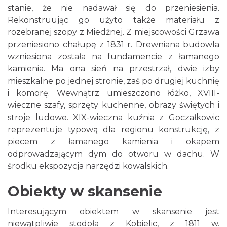
stanie, że nie nadawał się do przeniesienia.
Rekonstruując go użyto także materiału z
rozebranej szopy z Miedźnej. Z miejscowości Grzawa
przeniesiono chałupę z 1831 r. Drewniana budowla
wzniesiona została na fundamencie z łamanego
kamienia. Ma ona sień na przestrzał, dwie izby
mieszkalne po jednej stronie, zaś po drugiej kuchnię
i komorę. Wewnątrz umieszczono łóżko, XVIII-
wieczne szafy, sprzęty kuchenne, obrazy świętych i
stroje ludowe. XIX-wieczna kuźnia z Goczałkowic
reprezentuje typową dla regionu konstrukcję, z
piecem z łamanego kamienia i okapem
odprowadzającym dym do otworu w dachu. W
środku ekspozycja narzędzi kowalskich.
Obiekty w skansenie
Interesującym obiektem w skansenie jest
niewątpliwie stodoła z Kobielic, z 1811 w.