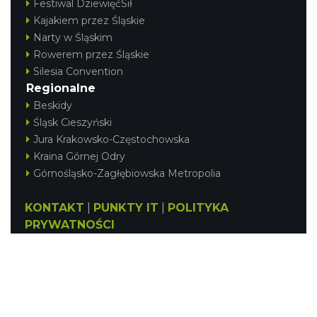
Festiwal DziewięćSił
Kajakiem przez Śląskie
Narty w Śląskim
Rowerem przez Śląskie
Silesia Convention
Regionalne
Beskidy
Śląsk Cieszyński
Jura Krakowsko-Częstochowska
Kraina Górnej Odry
Górnośląsko-Zagłębiowska Metropolia
KONTAKT
|
PUNKTY IT
|
POLITYKA
PRYWATNOŚCI