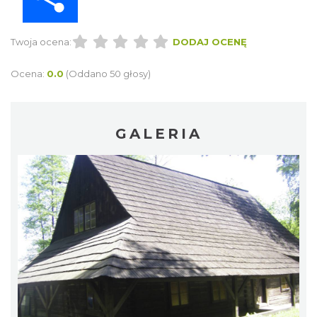
Twoja ocena:
DODAJ OCENĘ
Ocena:
0.0
(Oddano 50 głosy)
GALERIA