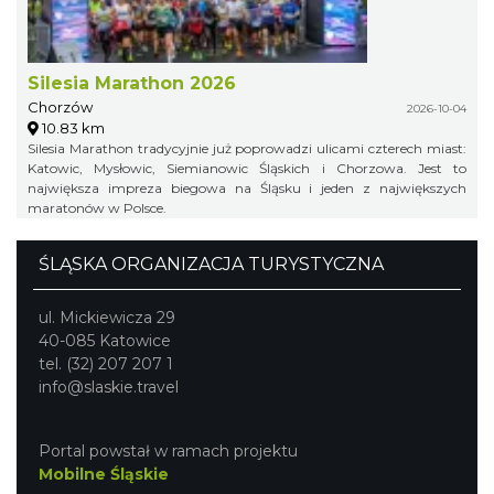
Silesia Marathon 2026
Chorzów
2026-10-04
10.83 km
Silesia Marathon tradycyjnie już poprowadzi ulicami czterech miast:
Katowic, Mysłowic, Siemianowic Śląskich i Chorzowa. Jest to
największa impreza biegowa na Śląsku i jeden z największych
maratonów w Polsce.
ŚLĄSKA ORGANIZACJA TURYSTYCZNA
ul. Mickiewicza 29
40-085 Katowice
tel. (32) 207 207 1
info@slaskie.travel
Portal powstał w ramach projektu
Mobilne Śląskie