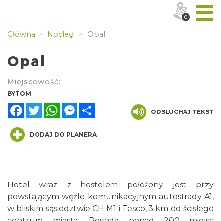
0
Główna
Noclegi
Opal
Opal
Miejscowość:
BYTOM
Facebook
Twitter
WhatsApp
Messenger
Share
ODSŁUCHAJ TEKST
DODAJ DO PLANERA
Hotel wraz z hostelem położony jest przy
powstającym węźle komunikacyjnym autostrady A1,
w bliskim sąsiedztwie CH M1 i Tesco, 3 km od ścisłego
centrum miasta. Posiada ponad 200 miejsc