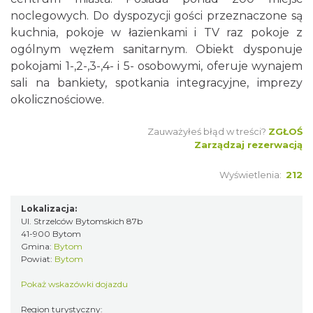
noclegowych. Do dyspozycji gości przeznaczone są
kuchnia, pokoje w łazienkami i TV raz pokoje z
ogólnym węzłem sanitarnym. Obiekt dysponuje
pokojami 1-,2-,3-,4- i 5- osobowymi, oferuje wynajem
sali na bankiety, spotkania integracyjne, imprezy
okolicznościowe.
Zauważyłeś błąd w treści?
ZGŁOŚ
Zarządzaj rezerwacją
Wyświetlenia:
212
Lokalizacja:
Ul. Strzelców Bytomskich 87b
41-900 Bytom
Gmina:
Bytom
Powiat:
Bytom
Pokaż wskazówki dojazdu
Region turystyczny: