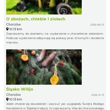
O zbożach, chlebie i ziołach
Chorzów
2026-08-23
10.13 km
Zapraszamy do skansenu na wydarzenie o charakterze zielarskim.
Podczas wydarzenia odbywają się pokazy prac żniwnych i działania
młynów.
Śląsko Wilijo
Chorzów
2026-12-13
10.13 km
Jeżeli chcecie się dowiedzieć i poczuć jak wyglądały Święta Bożego
Narodzenia w Śląskiej tradycji, to zapraszamy Was do chorzowskiego