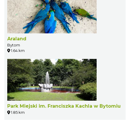
Araland
Bytom
1.64 km
Park Miejski im. Franciszka Kachla w Bytomiu
1.85 km