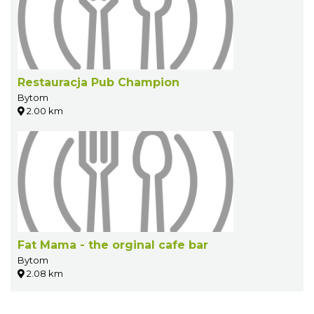
Restauracja Pub Champion
Bytom
2.00 km
Fat Mama - the orginal cafe bar
Bytom
2.08 km