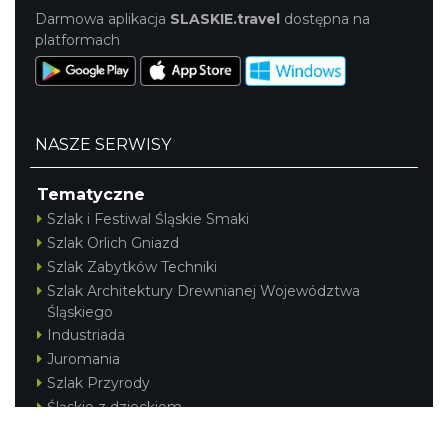
Darmowa aplikacja
SLASKIE.travel
dostępna na
platformach
NASZE SERWISY
Tematyczne
Szlak i Festiwal Śląskie Smaki
Szlak Orlich Gniazd
Szlak Zabytków Techniki
Szlak Architektury Drewnianej Województwa
Śląskiego
Industriada
Juromania
Szlak Przyrody
Śląskie z dzieckiem
Śląskie po zdrowie