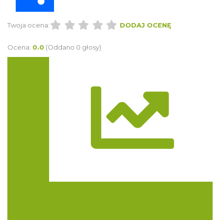
Twoja ocena:
DODAJ OCENĘ
Ocena:
0.0
(Oddano 0 głosy)
Trasa