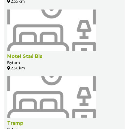
2.55 km
Motel Staś Bis
Bytom
2.56 km
Tramp