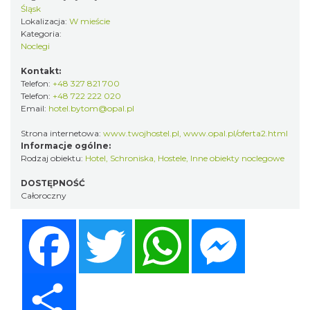
Śląsk
Lokalizacja:
W mieście
Kategoria:
Noclegi
Kontakt:
Telefon:
+48 327 821 700
Telefon:
+48 722 222 020
Email:
hotel.bytom@opal.pl
Strona internetowa:
www.twojhostel.pl, www.opal.pl/oferta2.html
Informacje ogólne:
Rodzaj obiektu:
Hotel
,
Schroniska, Hostele
,
Inne obiekty noclegowe
DOSTĘPNOŚĆ
Całoroczny
Facebook
Twitter
WhatsApp
Messenger
Share