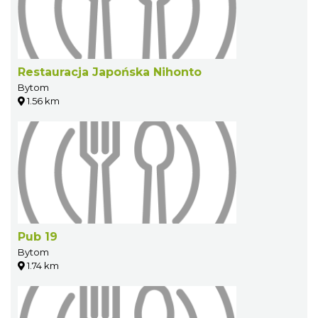
Restauracja Japońska Nihonto
Bytom
1.56 km
Pub 19
Bytom
1.74 km