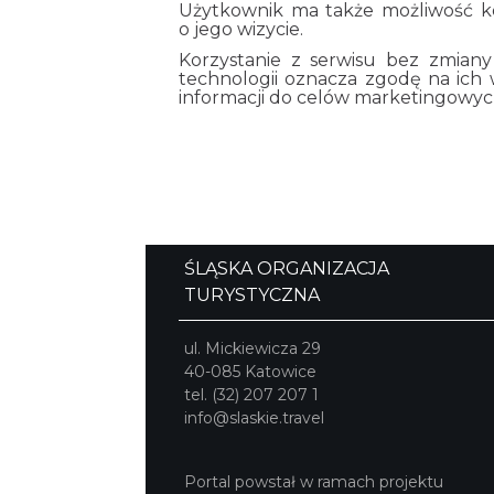
Użytkownik ma także możliwość ko
o jego wizycie.
Korzystanie z serwisu bez zmian
technologii oznacza zgodę na ich 
informacji do celów marketingowyc
ŚLĄSKA ORGANIZACJA
TURYSTYCZNA
ul. Mickiewicza 29
40-085 Katowice
tel. (32) 207 207 1
info@slaskie.travel
Portal powstał w ramach projektu