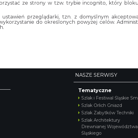
rzystać ze strony w tzw. trybie incognito, który blo
y ustawień przeglądarki, tzn. z domyślnym akceptow
wykorzystanie do określonych powyżej celów. Adminis
h.
NASZE SERWISY
Tematyczne
Szlak i Festiwal Śląskie Sm
Szlak Orlich Gniazd
Szlak Zabytków Techniki
Szlak Architektury
Drewnianej Województwa
Śląskiego