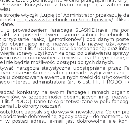
stać z tzw. trybu incognito w celu przeglądania strony
 w Serwisie. Korzystanie z trybu incognito, a zatem
wisu.
stronie wtyczki „Lubię to” Administrator przekazuje d
atności
https://www.facebook.com/about/privacy/
. Klik
 dane.
 z prowadzeniem fanapage SLASKIE.travel na port
ontakt za pośrednictwem komunikatora Facebook M
przypisanie reakcji (,,emotikonów”) pod danym poste
ści obejmujące imię, nazwisko lub nazwę użytkowni
(art. 6 ust. 1 lit. f RODO). Treść korespondencji oraz in
wienia sprawy użytkownika oraz po załatwieniu sprawy 
mi roszczeniami wobec administratora. Po tym czasie, 
e i nie będzie możliwości dostępu do tych danych.
stywać narzędzia statystyczne udostępniane przez
ym zakresie Administrator gromadzi wyłącznie dane st
 w celu dostosowania ewentualnych treści do użytkown
o interesu administratora (art. 6 ust. 1 lit. f RODO)
wadzać konkursy na swoim fanpage i ramach organiz
wników, w szczególności obejmujących imię, nazwis
t. 1 lit. f RODO). Dane te są przetwarzane w polu fanpa
zenia lub obrony roszczeń.
ób, które zapisały się do wysyłki newslettera. Celem p
a podstawie dobrowolnej zgody osoby – do momentu w
ch w postaci adresu e-mail jest dobrowolne, ale kon