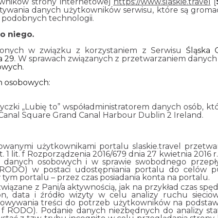
owników strony internetowej
https://www.slaskie.travel
[
tywania danych użytkowników serwisu, które są groma
 podobnych technologii.
o niego.
zonych w związku z korzystaniem z Serwisu
Śląska 
a 29
. W sprawach związanych z przetwarzaniem danyc
owych.
h osobowych:
czki „Lubię to” współadministratorem danych osób, któr
d Canal Square Grand Canal Harbour Dublin 2 Ireland.
rowanymi użytkownikami portalu slaskie.travel przetw
ust. 1 lit. f Rozporządzenia 2016/679 dnia 27 kwietnia 201
 danych osobowych i w sprawie swobodnego przepły
RODO) w postaci udostępniania portalu do celów pu
tym portalu – przez czas posiadania konta na portalu.
wiązane z Pani/a aktywnością, jak na przykład czas spęd
on, data i źródło wizyty w celu analizy ruchu sieci
sowywania treści do potrzeb użytkowników na podstaw
 lit. f RODO). Podanie danych niezbędnych do analizy s