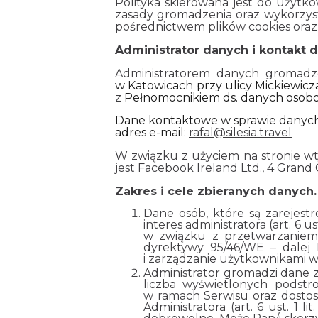
Polityka skierowana jest do użytk
zasady gromadzenia oraz wykorzys
pośrednictwem plików cookies oraz
Administrator danych i kontakt d
Administratorem danych gromad
w Katowicach przy ulicy Mickiewicz
z
Pełnomocnikiem ds. danych osob
Dane kontaktowe w sprawie danyc
adres e-mail:
rafal@silesia.travel
W związku z użyciem na stronie wty
jest Facebook Ireland Ltd., 4 Gran
Zakres i cele zbieranych danych.
Dane osób, które są zarejest
interes administratora (art. 6 
w związku z przetwarzaniem
dyrektywy 95/46/WE – dalej 
i zarządzanie użytkownikami w 
Administrator gromadzi dane z
liczba wyświetlonych podstr
w ramach Serwisu oraz dosto
Administratora (art. 6 ust. 1