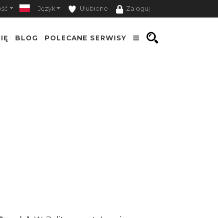
ość
Język
Ulubione
Zaloguj
IĘ
BLOG
POLECANE SERWISY