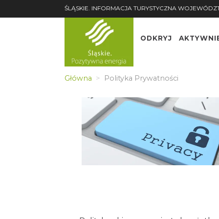
ŚLĄSKIE. INFORMACJA TURYSTYCZNA WOJEWÓDZ
ODKRYJ
AKTYWNI
Główna
Polityka Prywatności