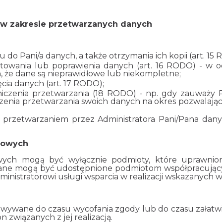
 w zakresie przetwarzanych danych
 do Pani/a danych, a także otrzymania ich kopii (art. 15
stowania lub poprawienia danych (art. 16 RODO) - w o
, że dane są nieprawidłowe lub niekompletne;
cia danych (art. 17 RODO);
niczenia przetwarzania (18 RODO) - np. gdy zauważy P
czenia przetwarzania swoich danych na okres pozwalają
 z przetwarzaniem przez Administratora Pani/Pana d
bowych
wych mogą być wyłącznie podmioty, które uprawnio
dane mogą być udostępnione podmiotom współpracując
nistratorowi usługi wsparcia w realizacji wskazanych w
ywane do czasu wycofania zgody lub do czasu załatwi
 związanych z jej realizacją.