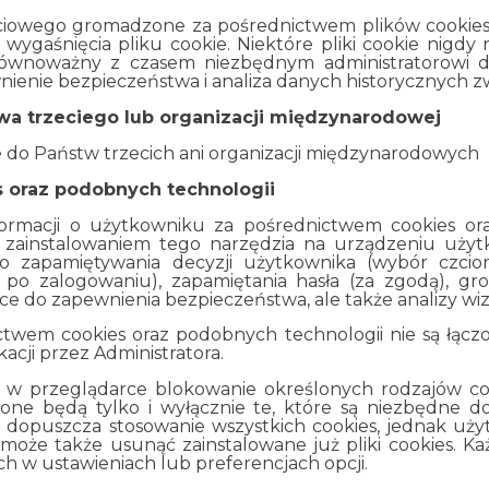
eciowego gromadzone za pośrednictwem plików cookie
aśnięcia pliku cookie. Niektóre pliki cookie nigdy n
ównoważny z czasem niezbędnym administratorowi do
ienie bezpieczeństwa i analiza danych historycznych z
a trzeciego lub organizacji międzynarodowej
 do Państw trzecich ani organizacji międzynarodowych
 oraz podobnych technologii
formacji o użytkowniku za pośrednictwem cookies ora
 z zainstalowaniem tego narzędzia na urządzeniu użytk
 zapamiętywania decyzji użytkownika (wybór czcionki
. po zalogowaniu), zapamiętania hasła (za zgodą), gr
ce do zapewnienia bezpieczeństwa, ale także analizy wizy
ctwem cookies oraz podobnych technologii nie są łąc
ikacji przez Administratora.
w przeglądarce blokowanie określonych rodzajów cook
lone będą tylko i wyłącznie te, które są niezbędne d
 dopuszcza stosowanie wszystkich cookies, jednak uż
że także usunąć zainstalowane już pliki cookies. Każ
ch w ustawieniach lub preferencjach opcji.