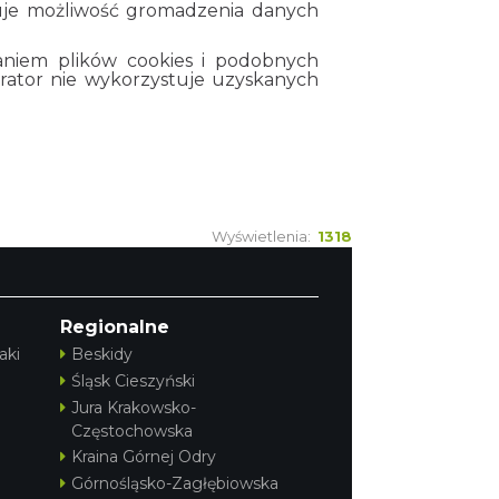
kuje możliwość gromadzenia danych
aniem plików cookies i podobnych
trator nie wykorzystuje uzyskanych
Wyświetlenia:
1318
Regionalne
aki
Beskidy
Śląsk Cieszyński
Jura Krakowsko-
Częstochowska
Kraina Górnej Odry
Górnośląsko-Zagłębiowska