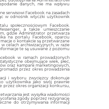
 bez udostępniania Administratorowi
 niepodanie danych, nie ma wpływu
ane serwisowi Facebook na zasadach
ając w odnośnik wtyczki użytkownik
alu społecznościowym Facebook.
essenger, a także umieszczanie
m, gdzie Administrator przetwarza
ka na portalu Facebook, oparciu
formacje o kontakcie są przetwarzane
w celach archiwizacyjnych, w razie
informacje te są usuwane z poziomu
 Facebook w ramach prowadzonych
atystyczne obejmujące wiek, płeć,
ików oraz kampanii marketingowych,
 i gromadzi przez okres prowadzenia
acji i wyboru zwycięzcy dokonuje
ko użytkownika jako swój prawnie
ge przez okres organizacji konkursu,
rzetwarzania jest wysyłka wiadomości
ycofania zgody poprzez rezygnację
ieczne do otrzymywania informacji