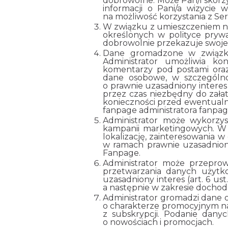
dobrowolne. Może Pan/i skorzy
informacji o Pani/a wizycie
na możliwość korzystania z Ser
W związku z umieszczeniem na 
określonych w polityce pryw
dobrowolnie przekazuje swoje
Dane gromadzone w związku
Administrator umożliwia k
komentarzy pod postami oraz 
dane osobowe, w szczególno
o prawnie uzasadniony interes 
przez czas niezbędny do załat
konieczności przed ewentualny
fanpage administratora fanpag
Administrator może wykorzy
kampanii marketingowych. W t
lokalizację, zainteresowania
w ramach prawnie uzasadnioneg
Fanpage.
Administrator może przepro
przetwarzania danych użytko
uzasadniony interes (art. 6 us
a następnie w zakresie dochod
Administrator gromadzi dane os
o charakterze promocyjnym n
z subskrypcji. Podanie dany
o nowościach i promocjach.