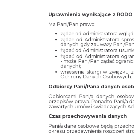
Uprawnienia wynikające z RODO
Ma Pani/Pan prawo:
żądać od Administratora wglądu
żądać od Administratora spro
danych, gdy zauważy Pani/Pan
żądać od Administratora usunię
żądać od Administratora ogra
- może Pani/Pan żądać ograni
danych);
wniesienia skargi w związku
Ochrony Danych Osobowych.
Odbiorcy Pani/Pana danych oso
Odbiorcami Pani/a danych osobo
przepisów prawa. Ponadto Pani/a 
zawartych umów i świadczących Admi
Czas przechowywania danych
Pani/a dane osobowe będą przechow
okresu przedawnienia roszczeń stron