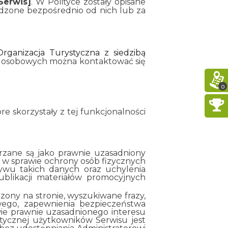
Serwis]
. W Polityce zostały opisane
dzone bezpośrednio od nich lub za
Organizacja Turystyczna z siedzibą
h osobowych można kontaktować się
0
e skorzystały z tej funkcjonalności
arzane są jako prawnie uzasadniony
6 r. w sprawie ochrony osób fizycznych
wu takich danych oraz uchylenia
blikacji materiałów promocyjnych
zony na stronie, wyszukiwane frazy,
owego, zapewnienia bezpieczeństwa
ie prawnie uzasadnionego interesu
tatycznej użytkowników Serwisu jest