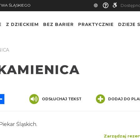
TWA ŚLĄSKIEGO
Dostępn
E
Z DZIECKIEM
BEZ BARIER
PRAKTYCZNIE
DZIEJE S
NICA
 KAMIENICA
App
ssenger
Share
ODSŁUCHAJ TEKST
DODAJ DO PLA
iekar Śląskich.
Zarządzaj rezer