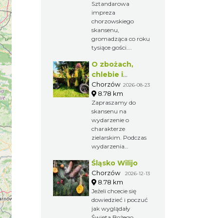
Sztandarowa
impreza
chorzowskiego
skansenu,
gromadząca co roku
tysiące gości.
Przybliżenie
O zbożach,
dawnych obrzędów
i zwyczajów na
chlebie i
Górnym Śląsku.
ziołach
Chorzów
2026-08-23
8.78 km
Zapraszamy do
skansenu na
wydarzenie o
charakterze
zielarskim. Podczas
wydarzenia
odbywają się
Śląsko Wilijo
pokazy prac
żniwnych i działania
Chorzów
2026-12-13
młynów.
8.78 km
Jeżeli chcecie się
dowiedzieć i poczuć
jak wyglądały
Święta Bożego