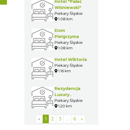
Hotel "Pałac
Wiśniewski"
Piekary Śląskie
1.08 km
Dom
Pielgrzyma
Piekary Śląskie
1.08 km
Hotel Wiktoria
Piekary Śląskie
1.16 km
Rezydencja
Luxury
Hotel****
Piekary Śląskie
1.20 km
«
1
2
3
…
6
»