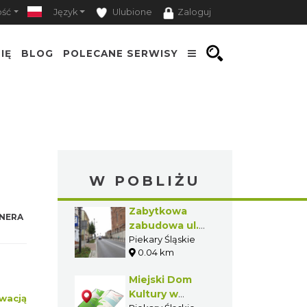
ość
Język
Ulubione
Zaloguj
IĘ
BLOG
POLECANE SERWISY
W POBLIŻU
Zabytkowa
NERA
zabudowa ul.
Bytomskiej w
Piekary Śląskie
0.04 km
Piekarach
Śląskich
Miejski Dom
Kultury w
wacją