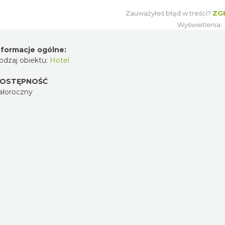
Zauważyłeś błąd w treści?
ZG
Wyświetlenia:
nformacje ogólne:
odzaj obiektu:
Hotel
OSTĘPNOŚĆ
ałoroczny