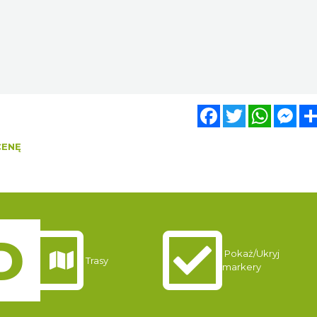
Facebook
Twitter
WhatsA
Mes
CENĘ
Pokaż/Ukryj
Trasy
markery