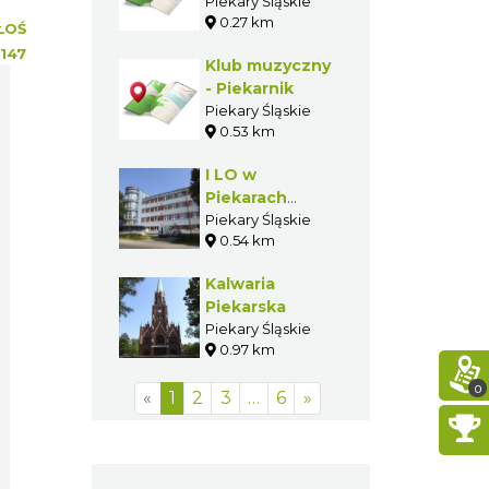
Piekarach
Piekary Śląskie
0.27 km
Śląskich
ŁOŚ
147
Klub muzyczny
- Piekarnik
Piekary Śląskie
0.53 km
I LO w
Piekarach
Śląskich
Piekary Śląskie
0.54 km
Kalwaria
Piekarska
Piekary Śląskie
0.97 km
0
«
1
2
3
…
6
»