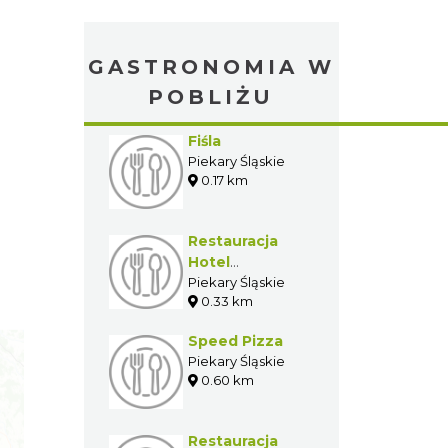
GASTRONOMIA W
POBLIŻU
Fiśla
Piekary Śląskie
0.17 km
Restauracja
Hotel
"Apogeum"
Piekary Śląskie
0.33 km
Speed Pizza
Piekary Śląskie
0.60 km
Restauracja