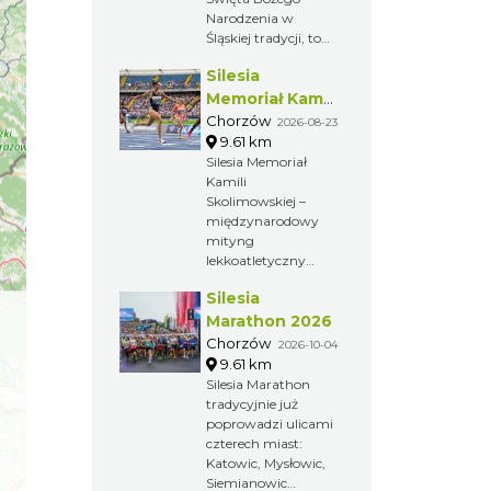
Narodzenia w
Śląskiej tradycji, to
zapraszamy Was do
Silesia
chorzowskiego
skansenu na Śląsko
Memoriał Kamili
Wilijo.
Skolimowskiej
Chorzów
2026-08-23
9.61 km
Silesia Memoriał
Kamili
Skolimowskiej –
międzynarodowy
mityng
lekkoatletyczny
organizowany
Silesia
przez Fundację
Kamili
Marathon 2026
Skolimowskiej.
Chorzów
2026-10-04
Zawody poświęcone
9.61 km
są pamięci zmarłej
Silesia Marathon
w lutym 2009 roku
tradycyjnie już
Kamili
poprowadzi ulicami
Skolimowskiej –
czterech miast:
mistrzyni
Katowic, Mysłowic,
olimpijskiej w rzucie
Siemianowic