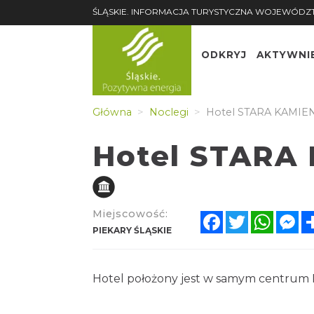
ŚLĄSKIE. INFORMACJA TURYSTYCZNA WOJEWÓDZ
ODKRYJ
AKTYWNI
Główna
Noclegi
Hotel STARA KAMIE
Hotel STARA
Miejscowość:
Facebook
Twitter
Whats
Me
PIEKARY ŚLĄSKIE
Hotel położony jest w samym centrum P