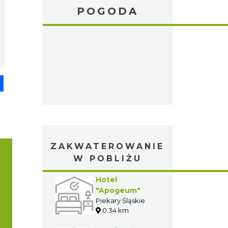
POGODA
pp
senger
Share
ZAKWATEROWANIE
W POBLIŻU
Hotel
"Apogeum"
Piekary Śląskie
0.34 km