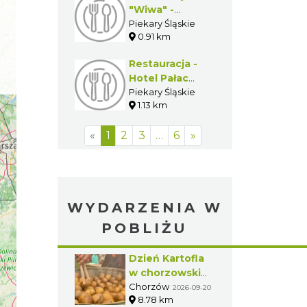
"Wiwa" -
Piwiarnia
Piekary Śląskie
0.91 km
Warecka
Restauracja -
Hotel Pałac
Wiśniewski
Piekary Śląskie
1.13 km
«
1
2
3
…
6
»
WYDARZENIA W
POBLIŻU
Dzień Kartofla
w chorzowskim
skansenie
Chorzów
2026-09-20
8.78 km