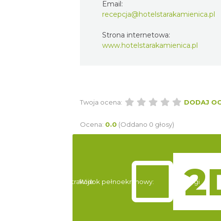
Email:
recepcja@hotelstarakamienica.pl
Strona internetowa:
www.hotelstarakamienica.pl
Twoja ocena:
DODAJ O
Ocena:
0.0
(Oddano 0 głosy)
Atrakcje
Widok pełnoekranowy:
Noclegi