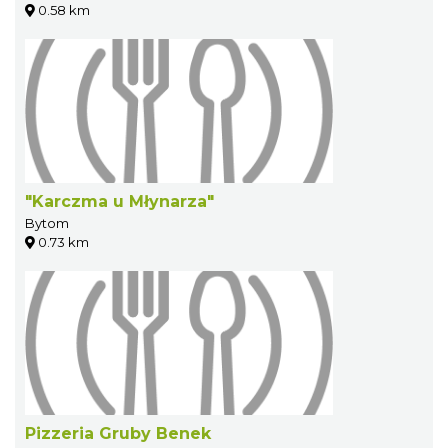
0.58 km
"Karczma u Młynarza"
Bytom
0.73 km
Pizzeria Gruby Benek