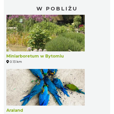
W POBLIŻU
Miniarboretum w Bytomiu
0.13 km
Araland