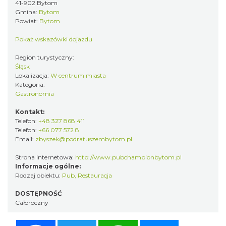
41-902 Bytom
Gmina:
Bytom
Powiat:
Bytom
Pokaż wskazówki dojazdu
Region turystyczny:
Śląsk
Lokalizacja:
W centrum miasta
Kategoria:
Gastronomia
Kontakt:
Telefon:
+48 327 868 411
Telefon:
+66 077 572 8
Email:
zbyszek@podratuszembytom.pl
Strona internetowa:
http://www.pubchampionbytom.pl
Informacje ogólne:
Rodzaj obiektu:
Pub
,
Restauracja
DOSTĘPNOŚĆ
Całoroczny
Facebook
Twitter
WhatsApp
Messenger