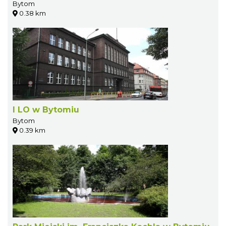
Bytom
0.38 km
I LO w Bytomiu
Bytom
0.39 km