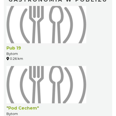
Pub 19
Bytom
0.26 km
"Pod Cechem"
Bytom