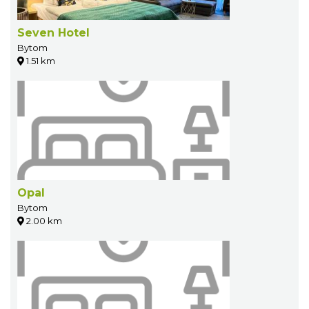
Seven Hotel
Bytom
1.51 km
Opal
Bytom
2.00 km