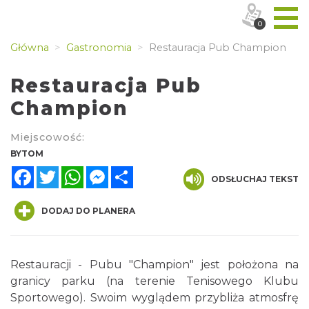
0
Główna
Gastronomia
Restauracja Pub Champion
Restauracja Pub
Champion
Miejscowość:
BYTOM
Facebook
Twitter
WhatsApp
Messenger
Share
ODSŁUCHAJ TEKST
DODAJ DO PLANERA
Restauracji - Pubu "Champion" jest położona na
granicy parku (na terenie Tenisowego Klubu
Sportowego). Swoim wyglądem przybliża atmosfrę