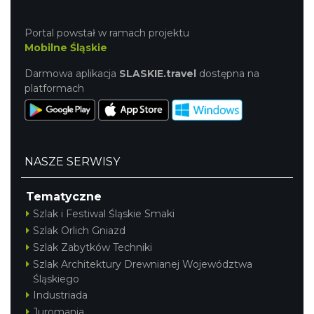
Portal powstał w ramach projektu
Mobilne Śląskie
Darmowa aplikacja
SLASKIE.travel
dostępna na
platformach
NASZE SERWISY
Tematyczne
Szlak i Festiwal Śląskie Smaki
Szlak Orlich Gniazd
Szlak Zabytków Techniki
Szlak Architektury Drewnianej Województwa
Śląskiego
Industriada
Juromania