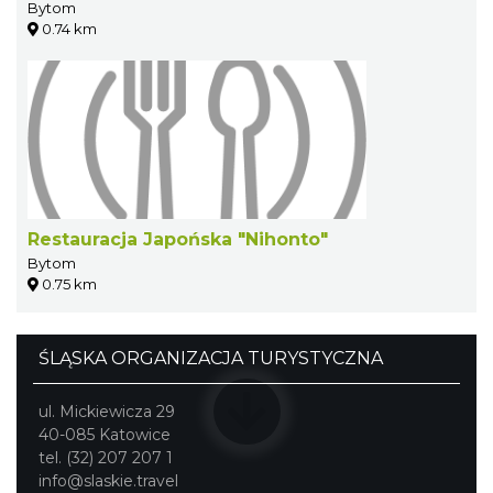
Bytom
0.74 km
Restauracja Japońska "Nihonto"
Bytom
0.75 km
ŚLĄSKA ORGANIZACJA TURYSTYCZNA
ul. Mickiewicza 29
40-085 Katowice
tel. (32) 207 207 1
info@slaskie.travel