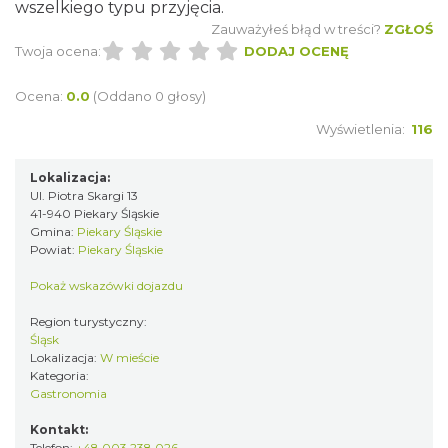
wszelkiego typu przyjęcia.
Zauważyłeś błąd w treści?
ZGŁOŚ
Twoja ocena:
DODAJ OCENĘ
Ocena:
0.0
(Oddano 0 głosy)
Wyświetlenia:
116
Lokalizacja:
Ul. Piotra Skargi 13
41-940 Piekary Śląskie
Gmina:
Piekary Śląskie
Powiat:
Piekary Śląskie
Pokaż wskazówki dojazdu
Region turystyczny:
Śląsk
Lokalizacja:
W mieście
Kategoria:
Gastronomia
Kontakt:
Telefon:
+48 003 238 026