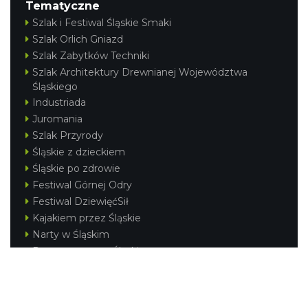
Tematyczne
Szlak i Festiwal Śląskie Smaki
Szlak Orlich Gniazd
Szlak Zabytków Techniki
Szlak Architektury Drewnianej Województwa
Śląskiego
Industriada
Juromania
Szlak Przyrody
Śląskie z dzieckiem
Śląskie po zdrowie
Festiwal Górnej Odry
Festiwal DziewięćSił
Kajakiem przez Śląskie
Narty w Śląskim
Rowerem przez Śląskie
Silesia Convention
Regionalne
Beskidy