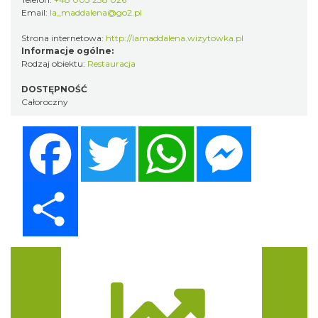
Email:
la_maddalena@go2.pl
Strona internetowa:
http://lamaddalena.wizytowka.pl
Informacje ogólne:
Rodzaj obiektu:
Restauracja
DOSTĘPNOŚĆ
Całoroczny
Facebook
Twitter
WhatsApp
Messenger
Share
Trasa