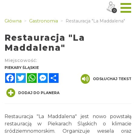
0
Główna
Gastronomia
Restauracja "La Maddalena"
Restauracja "La
Maddalena"
Miejscowość:
PIEKARY ŚLĄSKIE
Facebook
Twitter
WhatsApp
Messenger
Share
ODSŁUCHAJ TEKST
DODAJ DO PLANERA
Restauracja "La Maddalena" jest nowo powstałą
restauracją w Piekarach Śląskich o klimacie
śródziemnomorskim. Organizuje wesela oraz