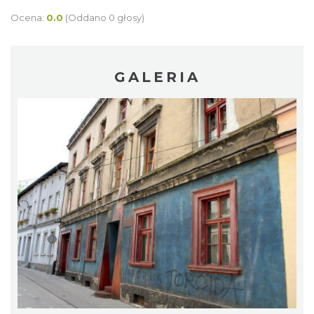
Ocena:
0.0
(Oddano 0 głosy)
GALERIA