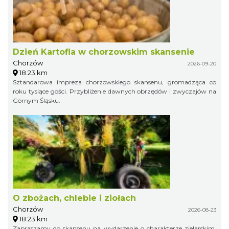
Dzień Kartofla w chorzowskim skansenie
Chorzów
2026-09-20
18.23 km
Sztandarowa impreza chorzowskiego skansenu, gromadząca co
roku tysiące gości. Przybliżenie dawnych obrzędów i zwyczajów na
Górnym Śląsku.
O zbożach, chlebie i ziołach
Chorzów
2026-08-23
18.23 km
Zapraszamy do skansenu na wydarzenie o charakterze zielarskim.