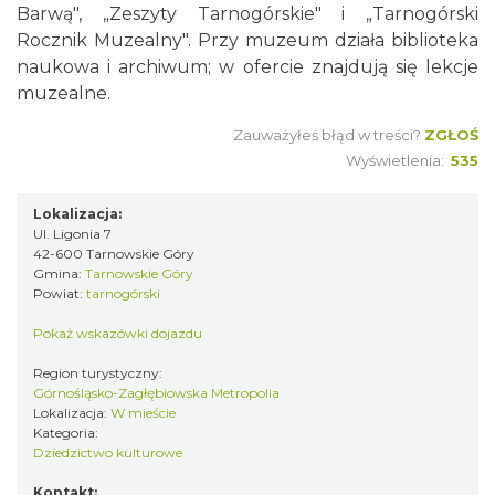
Barwą", „Zeszyty Tarnogórskie" i „Tarnogórski
Rocznik Muzealny". Przy muzeum działa biblioteka
naukowa i archiwum; w ofercie znajdują się lekcje
muzealne.
Zauważyłeś błąd w treści?
ZGŁOŚ
Wyświetlenia:
535
Lokalizacja:
Ul. Ligonia 7
42-600 Tarnowskie Góry
Gmina:
Tarnowskie Góry
Powiat:
tarnogórski
Pokaż wskazówki dojazdu
Region turystyczny:
Górnośląsko-Zagłębiowska Metropolia
Lokalizacja:
W mieście
Kategoria:
Dziedzictwo kulturowe
Kontakt: