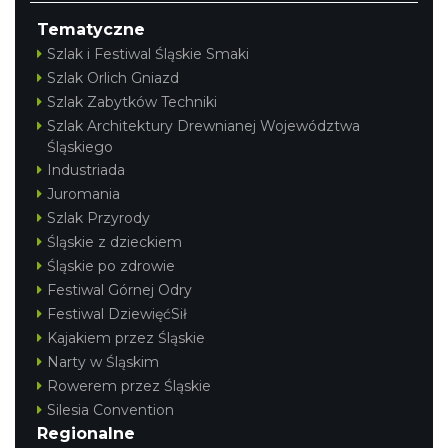
Tematyczne
Szlak i Festiwal Śląskie Smaki
Szlak Orlich Gniazd
Szlak Zabytków Techniki
Szlak Architektury Drewnianej Województwa
Śląskiego
Industriada
Juromania
Szlak Przyrody
Śląskie z dzieckiem
Śląskie po zdrowie
Festiwal Górnej Odry
Festiwal DziewięćSił
Kajakiem przez Śląskie
Narty w Śląskim
Rowerem przez Śląskie
Silesia Convention
Regionalne