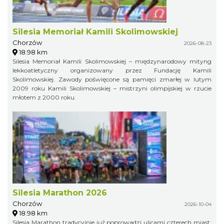
Silesia Memoriał Kamili Skolimowskiej
Chorzów
2026-08-23
18.98 km
Silesia Memoriał Kamili Skolimowskiej – międzynarodowy mityng
lekkoatletyczny organizowany przez Fundację Kamili
Skolimowskiej. Zawody poświęcone są pamięci zmarłej w lutym
2009 roku Kamili Skolimowskiej – mistrzyni olimpijskiej w rzucie
młotem z 2000 roku.
Silesia Marathon 2026
Chorzów
2026-10-04
18.98 km
Silesia Marathon tradycyjnie już poprowadzi ulicami czterech miast: