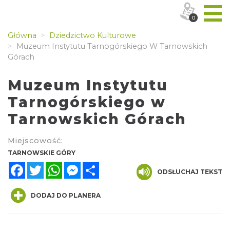
0
Główna
Dziedzictwo Kulturowe
Muzeum Instytutu Tarnogórskiego W Tarnowskich
Górach
Muzeum Instytutu
Tarnogórskiego w
Tarnowskich Górach
Miejscowość:
TARNOWSKIE GÓRY
Facebook
Twitter
WhatsApp
Messenger
Share
ODSŁUCHAJ TEKST
DODAJ DO PLANERA