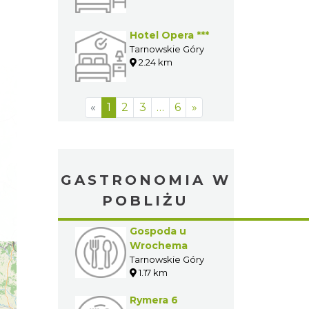
Hotel Opera ***
Tarnowskie Góry
2.24 km
«
1
2
3
…
6
»
GASTRONOMIA W
POBLIŻU
Gospoda u
Wrochema
Tarnowskie Góry
1.17 km
Rymera 6