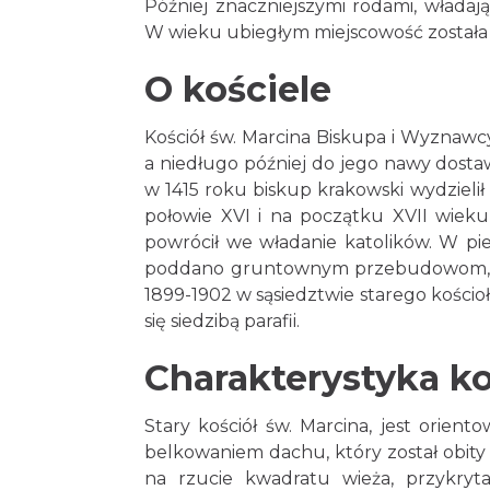
Później znaczniejszymi rodami, włada
W wieku ubiegłym miejscowość została
O kościele
Kościół św. Marcina Biskupa i Wyznaw
a niedługo później do jego nawy dostawi
w 1415 roku biskup krakowski wydzielił
połowie XVI i na początku XVII wieku 
powrócił we władanie katolików. W pi
poddano gruntownym przebudowom, w 
1899-1902 w sąsiedztwie starego kości
się siedzibą parafii.
Charakterystyka ko
Stary kościół św. Marcina, jest ori
belkowaniem dachu, który został obity 
na rzucie kwadratu wieża, przykry