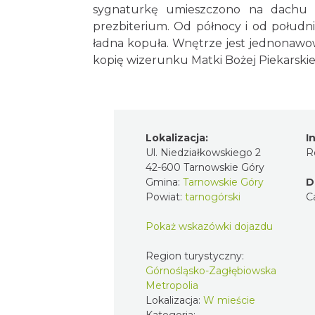
sygnaturkę umieszczono na dachu n
prezbiterium. Od północy i od połudn
ładna kopuła. Wnętrze jest jednonawow
kopię wizerunku Matki Bożej Piekarskiej
Lokalizacja:
I
Ul. Niedziałkowskiego 2
R
42-600 Tarnowskie Góry
Gmina:
Tarnowskie Góry
D
Powiat:
tarnogórski
C
Pokaż wskazówki dojazdu
Region turystyczny:
Górnośląsko-Zagłębiowska
Metropolia
Lokalizacja:
W mieście
Kategoria: