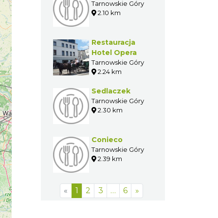
Tarnowskie Góry
2.10 km
Restauracja
Hotel Opera
Tarnowskie Góry
2.24 km
Sedlaczek
Tarnowskie Góry
2.30 km
Conieco
Tarnowskie Góry
2.39 km
«
1
2
3
…
6
»