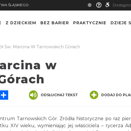
TWA ŚLĄSKIEGO
Dostępn
E
Z DZIECKIEM
BEZ BARIER
PRAKTYCZNIE
DZIEJE S
ół Św. Marcina W Tarnowskich Górach
Marcina w
Górach
sApp
Messenger
Share
ODSŁUCHAJ TEKST
DODAJ DO PLA
ntrum Tarnowskich Gór. Źródła historyczne po raz pie
tku XIV wieku, wymieniając jej właściciela – rycerza A