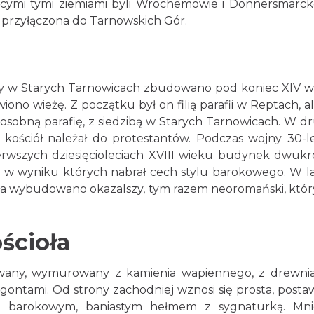
jącymi tymi ziemiami byli Wrochemowie i Donnersmarck
 przyłączona do Tarnowskich Gór.
cy w Starych Tarnowicach zbudowano pod koniec XIV w
ono wieżę. Z początku był on filią parafii w Reptach, al
 osobną parafię, z siedzibą w Starych Tarnowicach. W dr
kościół należał do protestantów. Podczas wojny 30-le
erwszych dziesięcioleciach XVIII wieku budynek dwukr
wyniku których nabrał cech stylu barokowego. W l
oła wybudowano okazalszy, tym razem neoromański, który
ścioła
entowany, wymurowany z kamienia wapiennego, z drewn
gontami. Od strony zachodniej wznosi się prosta, posta
ta barokowym, baniastym hełmem z sygnaturką. Mni