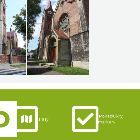
Pokaż/Ukryj
Trasy
markery