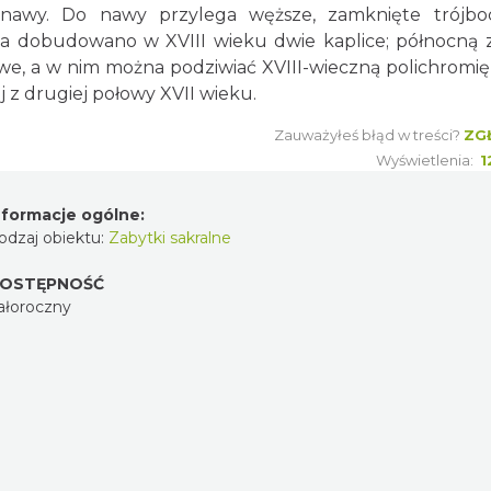
awy. Do nawy przylega węższe, zamknięte trójbo
ia dobudowano w XVIII wieku dwie kaplice; północną 
e, a w nim można podziwiać XVIII-wieczną polichromię
 z drugiej połowy XVII wieku.
Zauważyłeś błąd w treści?
ZG
Wyświetlenia:
1
nformacje ogólne:
odzaj obiektu:
Zabytki sakralne
OSTĘPNOŚĆ
ałoroczny