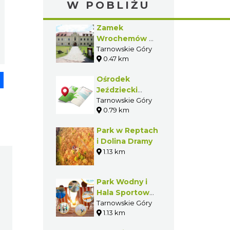
W POBLIŻU
Zamek
Wrochemów w
Tarnowicach
Tarnowskie Góry
0.47 km
Starych
pp
senger
Share
Ośrodek
Jeździecki
"Gonitwa"
Tarnowskie Góry
0.79 km
Park w Reptach
i Dolina Dramy
1.13 km
Park Wodny i
Hala Sportowa
w Tarnowskich
Tarnowskie Góry
1.13 km
Górach