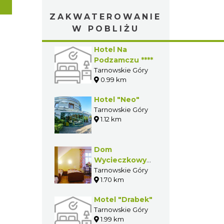
ZAKWATEROWANIE
W POBLIŻU
Hotel Na
Podzamczu ****
Tarnowskie Góry
0.99 km
Hotel "Neo"
Tarnowskie Góry
1.12 km
Dom
Wycieczkowy
GWAREK
Tarnowskie Góry
1.70 km
Motel "Drabek"
Tarnowskie Góry
1.99 km