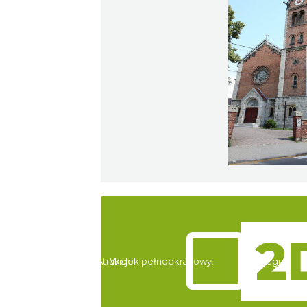
Atrakcje
Widok pełnoekranowy:
Noclegi