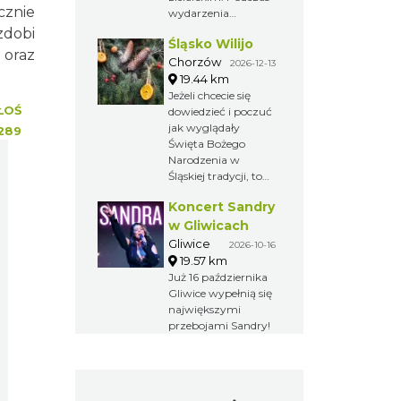
cznie
wydarzenia
odbywają się
zdobi
Śląsko Wilijo
pokazy prac
 oraz
żniwnych i działania
Chorzów
2026-12-13
młynów.
19.44 km
Jeżeli chcecie się
ŁOŚ
dowiedzieć i poczuć
jak wyglądały
289
Święta Bożego
Narodzenia w
Śląskiej tradycji, to
zapraszamy Was do
Koncert Sandry
chorzowskiego
skansenu na Śląsko
w Gliwicach
Wilijo.
Gliwice
2026-10-16
19.57 km
Już 16 października
Gliwice wypełnią się
największymi
przebojami Sandry!