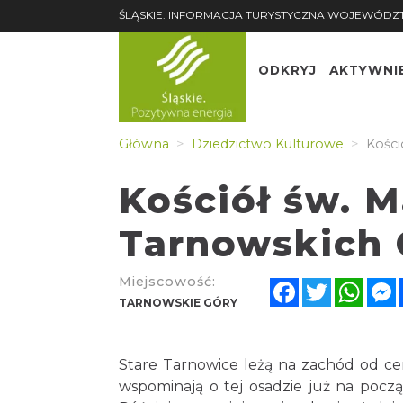
ŚLĄSKIE. INFORMACJA TURYSTYCZNA WOJEWÓDZ
ODKRYJ
AKTYWNI
Główna
Dziedzictwo Kulturowe
Kości
Kościół św. 
Tarnowskich 
Miejscowość:
Facebook
Twitter
What
TARNOWSKIE GÓRY
Stare Tarnowice leżą na zachód od ce
wspominają o tej osadzie już na począ