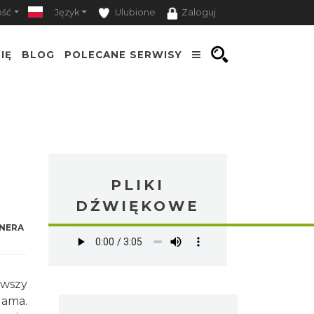
ość
Język
Ulubione
Zaloguj
IĘ
BLOG
POLECANE SERWISY
PLIKI
DŹWIĘKOWE
NERA
rwszy
dama.