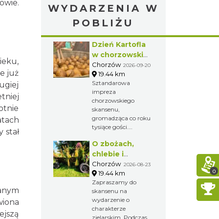
owie.
WYDARZENIA W
POBLIŻU
Dzień Kartofla
w chorzowskim
ieku,
skansenie
Chorzów
2026-09-20
e już
19.44 km
Sztandarowa
ugiej
impreza
tniej
chorzowskiego
otnie
skansenu,
gromadząca co roku
atach
tysiące gości.
 stał
Przybliżenie
O zbożach,
dawnych obrzędów
i zwyczajów na
chlebie i
Górnym Śląsku.
ziołach
Chorzów
2026-08-23
0
19.44 km
Zapraszamy do
ianym
skansenu na
wydarzenie o
wiona
charakterze
ejszą
zielarskim. Podczas