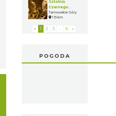
Sztolnia
Czarnego
Pstrąga
Tarnowskie Góry
1.15 km
«
1
2
3
…
6
»
POGODA