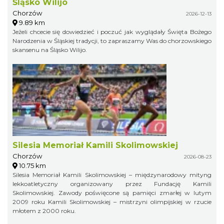
Śląsko Wilijo
Chorzów
2026-12-13
9.89 km
Jeżeli chcecie się dowiedzieć i poczuć jak wyglądały Święta Bożego
Narodzenia w Śląskiej tradycji, to zapraszamy Was do chorzowskiego
skansenu na Śląsko Wilijo.
Silesia Memoriał Kamili Skolimowskiej
Chorzów
2026-08-23
10.75 km
Silesia Memoriał Kamili Skolimowskiej – międzynarodowy mityng
lekkoatletyczny organizowany przez Fundację Kamili
Skolimowskiej. Zawody poświęcone są pamięci zmarłej w lutym
2009 roku Kamili Skolimowskiej – mistrzyni olimpijskiej w rzucie
młotem z 2000 roku.