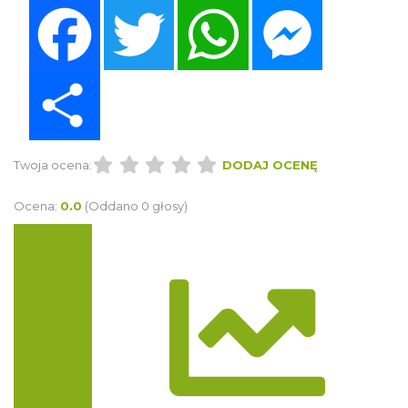
Facebook
Twitter
WhatsApp
Messenger
Share
Twoja ocena:
DODAJ OCENĘ
Ocena:
0.0
(Oddano 0 głosy)
Trasa