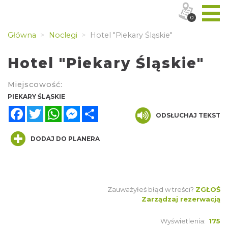
0
Główna
Noclegi
Hotel "Piekary Śląskie"
Hotel "Piekary Śląskie"
Miejscowość:
PIEKARY ŚLĄSKIE
Facebook
Twitter
WhatsApp
Messenger
Share
ODSŁUCHAJ TEKST
DODAJ DO PLANERA
Zauważyłeś błąd w treści?
ZGŁOŚ
Zarządzaj rezerwacją
Wyświetlenia:
175