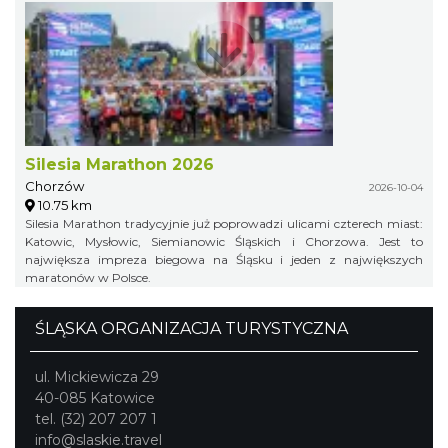
Silesia Marathon 2026
Chorzów
2026-10-04
10.75 km
Silesia Marathon tradycyjnie już poprowadzi ulicami czterech miast:
Katowic, Mysłowic, Siemianowic Śląskich i Chorzowa. Jest to
największa impreza biegowa na Śląsku i jeden z największych
maratonów w Polsce.
ŚLĄSKA ORGANIZACJA TURYSTYCZNA
ul. Mickiewicza 29
40-085 Katowice
tel. (32) 207 207 1
info@slaskie.travel