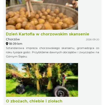
Dzień Kartofla w chorzowskim skansenie
Chorzów
2026-09-20
18.09 km
Sztandarowa impreza chorzowskiego skansenu, gromadząca co
roku tysiące gości. Przybliżenie dawnych obrzędów i zwyczajów na
Górnym Śląsku.
O zbożach, chlebie i ziołach