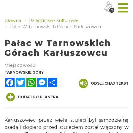
0
Główna
Dziedzictwo Kulturowe
Pałac W Tarnowskich Górach Karłuszowcu
Pałac w Tarnowskich
Górach Karłuszowcu
Miejscowość:
TARNOWSKIE GÓRY
Facebook
Twitter
WhatsApp
Messenger
Share
ODSŁUCHAJ TEKST
DODAJ DO PLANERA
Karłuszowiec przez wiele stuleci był samodzielną
osadą i dopiero przed stuleciem został włączony w