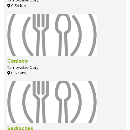
0.34 km
Conieco
Tarnowskie Góry
0.37 km
Sedlaczek