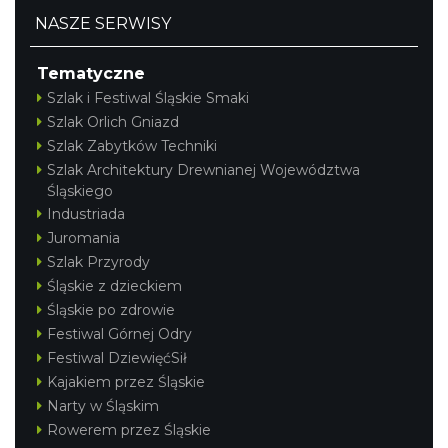
NASZE SERWISY
Tematyczne
Szlak i Festiwal Śląskie Smaki
Szlak Orlich Gniazd
Szlak Zabytków Techniki
Szlak Architektury Drewnianej Województwa
Śląskiego
Industriada
Juromania
Szlak Przyrody
Śląskie z dzieckiem
Śląskie po zdrowie
Festiwal Górnej Odry
Festiwal DziewięćSił
Kajakiem przez Śląskie
Narty w Śląskim
Rowerem przez Śląskie