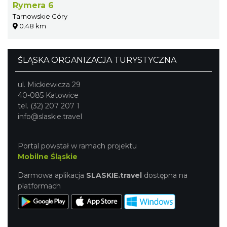
Rymera 6
Tarnowskie Góry
0.48 km
ŚLĄSKA ORGANIZACJA TURYSTYCZNA
ul. Mickiewicza 29
40-085 Katowice
tel. (32) 207 207 1
info@slaskie.travel
Portal powstał w ramach projektu
Mobilne Śląskie
Darmowa aplikacja
SLASKIE.travel
dostępna na
platformach