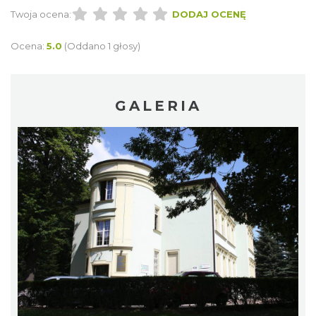
Twoja ocena:
DODAJ OCENĘ
Ocena:
5.0
(Oddano 1 głosy)
GALERIA