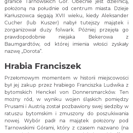
granice Tarnowskich Gór. Obecnie jest dzielnicą,
położoną na południe od centrum miasta. Dzieje
Karłuszowca sięgają XVII wieku, kiedy Aleksander
Cucher (lub Kuszer) nabył tutejszy majątek i
zorganizował duży folwark. Później przejęła go
prawdopodobnie niejaka Bekerowa z
Baumgardtów, od której imienia włości zyskały
nazwę „Dorota”.
Hrabia Franciszek
Przełomowym momentem w historii miejscowości
był jej zakup przez hrabiego Franciszka Ludwika z
bytomskich Henckel von Donnersmarcków. Ten
możny ród, w wyniku wojen śląskich pomiędzy
Prusami i Austrią został pozbawiony swej siedziby w
ratuszu bytomskim i zmuszony do poszukiwania
nowej. Wybór padł na majątek położony pod
Tarnowskimi Górami, który z czasem nazwano (na