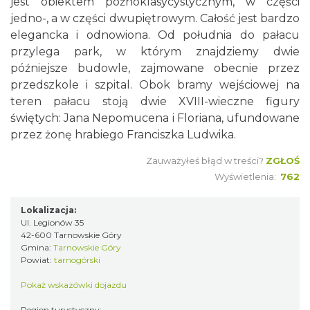
jest obiektem późnoklasycystycznym, w części
jedno-, a w części dwupiętrowym. Całość jest bardzo
elegancka i odnowiona. Od południa do pałacu
przylega park, w którym znajdziemy dwie
późniejsze budowle, zajmowane obecnie przez
przedszkole i szpital. Obok bramy wejściowej na
teren pałacu stoją dwie XVIII-wieczne figury
świętych: Jana Nepomucena i Floriana, ufundowane
przez żonę hrabiego Franciszka Ludwika.
Zauważyłeś błąd w treści?
ZGŁOŚ
Wyświetlenia:
762
Lokalizacja:
Ul. Legionów 35
42-600 Tarnowskie Góry
Gmina:
Tarnowskie Góry
Powiat:
tarnogórski
Pokaż wskazówki dojazdu
Region turystyczny: