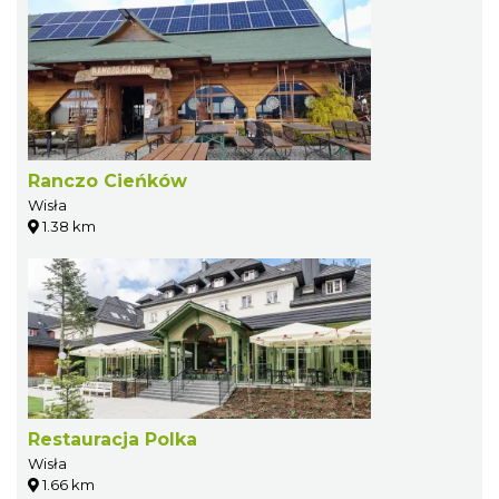
Ranczo Cieńków
Wisła
1.38 km
Restauracja Polka
Wisła
1.66 km