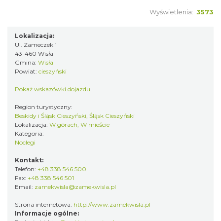
Wyświetlenia:
3573
Lokalizacja:
Ul. Zameczek 1
43-460 Wisła
Gmina:
Wisła
Powiat:
cieszyński
Pokaż wskazówki dojazdu
Region turystyczny:
Beskidy i Śląsk Cieszyński, Śląsk Cieszyński
Lokalizacja:
W górach, W mieście
Kategoria:
Noclegi
Kontakt:
Telefon:
+48 338 546 500
Fax:
+48 338 546 501
Email:
zamekwisla@zamekwisla.pl
Strona internetowa:
http://www.zamekwisla.pl
Informacje ogólne: