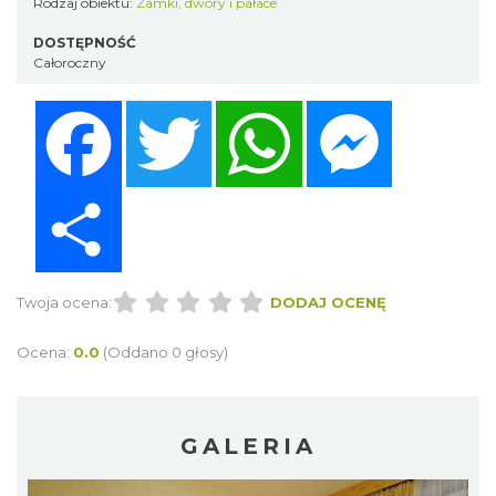
Rodzaj obiektu:
Zamki, dwory i pałace
DOSTĘPNOŚĆ
Całoroczny
Facebook
Twitter
WhatsApp
Messenger
Share
Twoja ocena:
DODAJ OCENĘ
Ocena:
0.0
(Oddano 0 głosy)
GALERIA