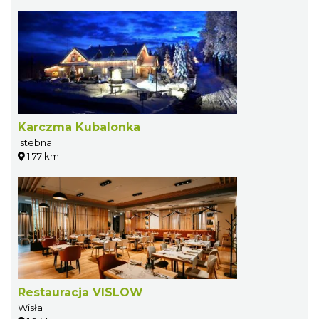
Karczma Kubalonka
Istebna
1.77 km
Restauracja VISLOW
Wisła