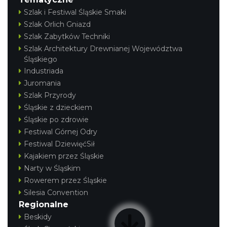
Szlak i Festiwal Śląskie Smaki
Szlak Orlich Gniazd
Szlak Zabytków Techniki
Szlak Architektury Drewnianej Województwa
Śląskiego
Industriada
Juromania
Szlak Przyrody
Śląskie z dzieckiem
Śląskie po zdrowie
Festiwal Górnej Odry
Festiwal DziewięćSił
Kajakiem przez Śląskie
Narty w Śląskim
Rowerem przez Śląskie
Silesia Convention
Regionalne
Beskidy