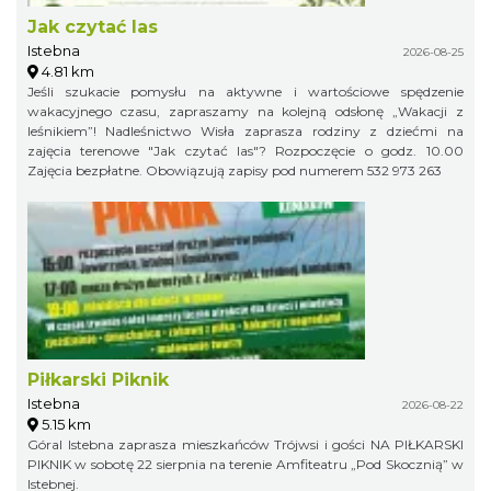
Jak czytać las
Istebna
2026-08-25
4.81 km
Jeśli szukacie pomysłu na aktywne i wartościowe spędzenie
wakacyjnego czasu, zapraszamy na kolejną odsłonę „Wakacji z
leśnikiem”! Nadleśnictwo Wisła zaprasza rodziny z dziećmi na
zajęcia terenowe "Jak czytać las"? Rozpoczęcie o godz. 10.00
Zajęcia bezpłatne. Obowiązują zapisy pod numerem 532 973 263
Piłkarski Piknik
Istebna
2026-08-22
5.15 km
Góral Istebna zaprasza mieszkańców Trójwsi i gości NA PIŁKARSKI
PIKNIK w sobotę 22 sierpnia na terenie Amfiteatru „Pod Skocznią” w
Istebnej.