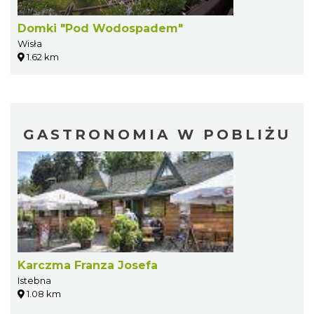
Domki "Pod Wodospadem"
Wisła
1.62 km
GASTRONOMIA W POBLIŻU
Karczma Franza Josefa
Istebna
1.08 km