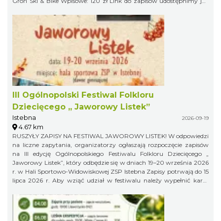
Groń Ski & Bike Wpisowe: 120 zł Link do zapisów udostępnimy już
niebawem, więc obserwujcie profil organizatora, żeby niczego nie
przegapić!
III Ogólnopolski Festiwal Folkloru
Dziecięcego „ Jaworowy Listek”
Istebna
2026-09-19
4.67 km
RUSZYŁY ZAPISY NA FESTIWAL JAWOROWY LISTEK! W odpowiedzi
na liczne zapytania, organizatorzy ogłaszają rozpoczęcie zapisów
na III edycję Ogólnopolskiego Festiwalu Folkloru Dziecięcego „
Jaworowy Listek”, który odbędzie się w dniach 19–20 września 2026
r. w Hali Sportowo-Widowiskowej ZSP Istebna Zapisy potrwają do 15
lipca 2026 r. Aby wziąć udział w festiwalu należy wypełnić kartę
zgłoszenia i klauzulę RODO i wysłać ją na adres:
jaworowylistek@gmail.com