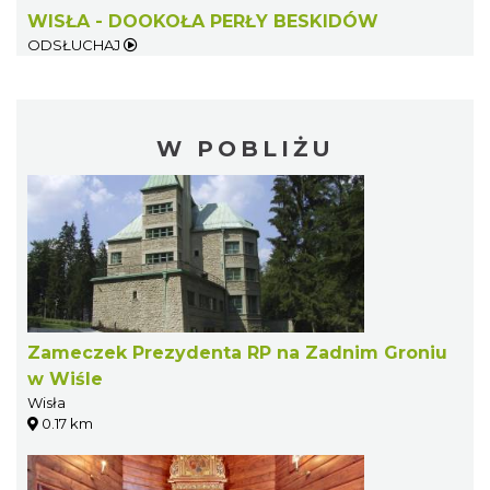
WISŁA - DOOKOŁA PERŁY BESKIDÓW
ODSŁUCHAJ
W POBLIŻU
Zameczek Prezydenta RP na Zadnim Groniu
w Wiśle
Wisła
0.17 km