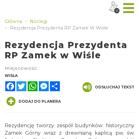
0
Główna
Noclegi
Rezydencja Prezydenta RP Zamek W Wiśle
Rezydencja Prezydenta
RP Zamek w Wiśle
Miejscowość:
WISŁA
Facebook
Twitter
WhatsApp
Messenger
Share
ODSŁUCHAJ TEKST
DODAJ DO PLANERA
Rezydencję tworzy zespół budynków: historyczny
Zamek Górny wraz z drewnianą kaplicą pw. św.