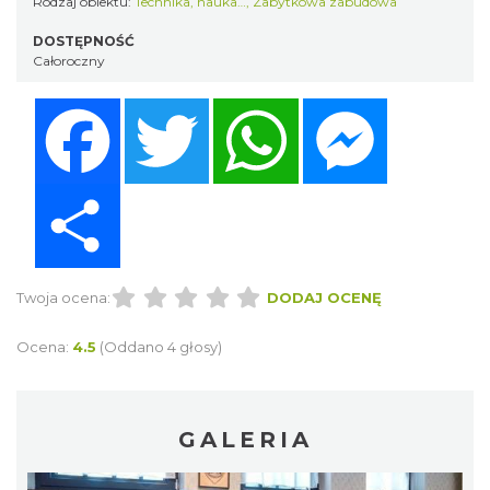
Rodzaj obiektu:
Technika, nauka…
,
Zabytkowa zabudowa
DOSTĘPNOŚĆ
Całoroczny
Facebook
Twitter
WhatsApp
Messenger
Share
Twoja ocena:
DODAJ OCENĘ
Ocena:
4.5
(Oddano 4 głosy)
GALERIA