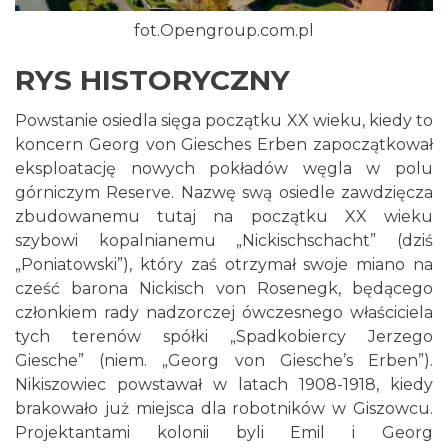
fot.Opengroup.com.pl
RYS HISTORYCZNY
Powstanie osiedla sięga początku XX wieku, kiedy to
koncern Georg von Giesches Erben zapoczątkował
eksploatację nowych pokładów węgla w polu
górniczym Reserve. Nazwę swą osiedle zawdzięcza
zbudowanemu tutaj na początku XX wieku
szybowi kopalnianemu „Nickischschacht” (dziś
„Poniatowski”), który zaś otrzymał swoje miano na
cześć barona Nickisch von Rosenegk, będącego
członkiem rady nadzorczej ówczesnego właściciela
tych terenów spółki „Spadkobiercy Jerzego
Giesche” (niem. „Georg von Giesche’s Erben”).
Nikiszowiec powstawał w latach 1908-1918, kiedy
brakowało już miejsca dla robotników w Giszowcu.
Projektantami kolonii byli Emil i Georg