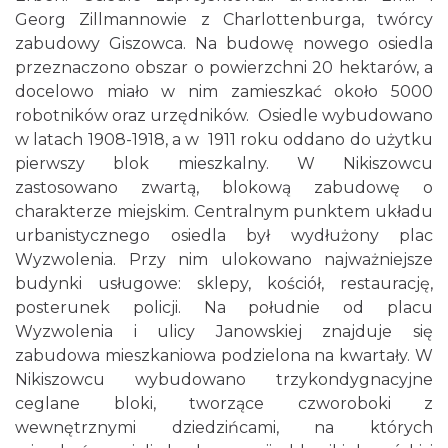
Georg Zillmannowie z Charlottenburga, twórcy
zabudowy Giszowca. Na budowę nowego osiedla
przeznaczono obszar o powierzchni 20 hektarów, a
docelowo miało w nim zamieszkać około 5000
robotników oraz urzędników. Osiedle wybudowano
w latach 1908-1918, a w 1911 roku oddano do użytku
pierwszy blok mieszkalny. W Nikiszowcu
zastosowano zwartą, blokową zabudowę o
charakterze miejskim. Centralnym punktem układu
urbanistycznego osiedla był wydłużony plac
Wyzwolenia. Przy nim ulokowano najważniejsze
budynki usługowe: sklepy, kościół, restaurację,
posterunek policji. Na południe od placu
Wyzwolenia i ulicy Janowskiej znajduje się
zabudowa mieszkaniowa podzielona na kwartały. W
Nikiszowcu wybudowano trzykondygnacyjne
ceglane bloki, tworzące czworoboki z
wewnętrznymi dziedzińcami, na których