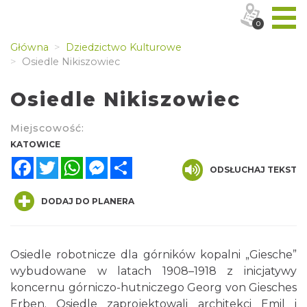
0
Główna
Dziedzictwo Kulturowe
Osiedle Nikiszowiec
Osiedle Nikiszowiec
Miejscowość:
KATOWICE
Facebook
Twitter
WhatsApp
Messenger
Share
ODSŁUCHAJ TEKST
DODAJ DO PLANERA
Osiedle robotnicze dla górników kopalni „Giesche”
wybudowane w latach 1908–1918 z inicjatywy
koncernu górniczo-hutniczego Georg von Giesches
Erben. Osiedle zaprojektowali architekci Emil i