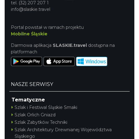
tel. (32) 207 207 1
info@slaskie.travel
Portal powstał w ramach projektu
Mobilne Śląskie
Darmowa aplikacja
SLASKIE.travel
dostępna na
platformach
NASZE SERWISY
Tematyczne
Szlak i Festiwal Śląskie Smaki
Szlak Orlich Gniazd
Szlak Zabytków Techniki
Szlak Architektury Drewnianej Województwa
Śląskiego