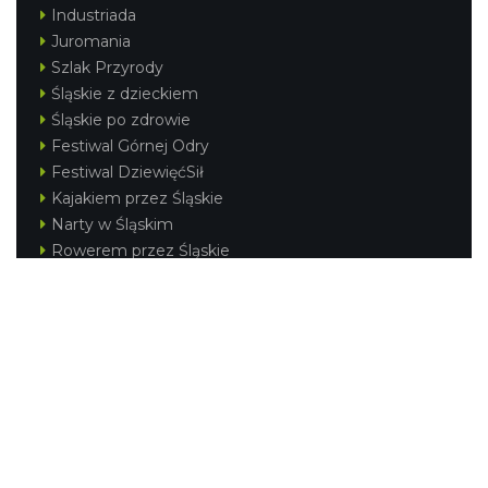
Industriada
Juromania
Szlak Przyrody
Śląskie z dzieckiem
Śląskie po zdrowie
Festiwal Górnej Odry
Festiwal DziewięćSił
Kajakiem przez Śląskie
Narty w Śląskim
Rowerem przez Śląskie
Silesia Convention
Regionalne
Beskidy
Śląsk Cieszyński
Jura Krakowsko-Częstochowska
Kraina Górnej Odry
Górnośląsko-Zagłębiowska Metropolia
KONTAKT
|
PUNKTY IT
|
POLITYKA