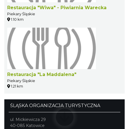
Restauracja "Wiwa" - Piwiarnia Warecka
Piekary Śląskie
1.10 km
Restauracja "La Maddalena"
Piekary Śląskie
1.21 km
ŚLĄSKA ORGANIZACJA TURYSTYCZNA
ul. Mickiewicza 29
40-085 Katowice