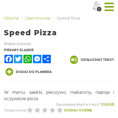
0
Główna
Gastronomia
Speed Pizza
Speed Pizza
Miejscowość:
PIEKARY ŚLĄSKIE
Facebook
Twitter
WhatsApp
Messenger
Share
ODSŁUCHAJ TEKST
DODAJ DO PLANERA
W menu: sałatki, pieczywo, makarony, napoje i
oczywiście pizza.
Zauważyłeś błąd w treści?
ZGŁOŚ
Twoja ocena:
DODAJ OCENĘ