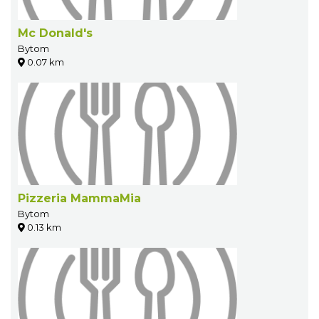
Mc Donald's
Bytom
0.07 km
Pizzeria MammaMia
Bytom
0.13 km