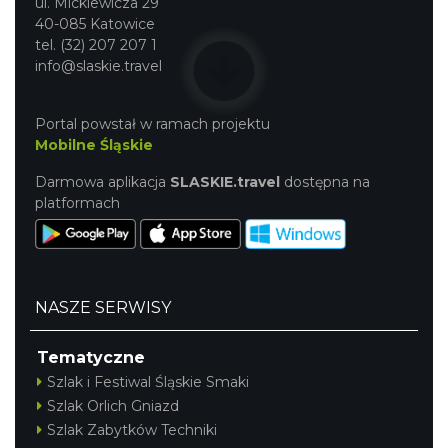
ul. Mickiewicza 29
40-085 Katowice
tel. (32) 207 207 1
info@slaskie.travel
Portal powstał w ramach projektu
Mobilne Śląskie
Darmowa aplikacja
SLASKIE.travel
dostępna na
platformach
NASZE SERWISY
Tematyczne
Szlak i Festiwal Śląskie Smaki
Szlak Orlich Gniazd
Szlak Zabytków Techniki