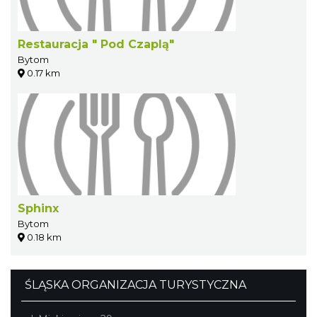
Restauracja " Pod Czaplą"
Bytom
0.17 km
Sphinx
Bytom
0.18 km
ŚLĄSKA ORGANIZACJA TURYSTYCZNA