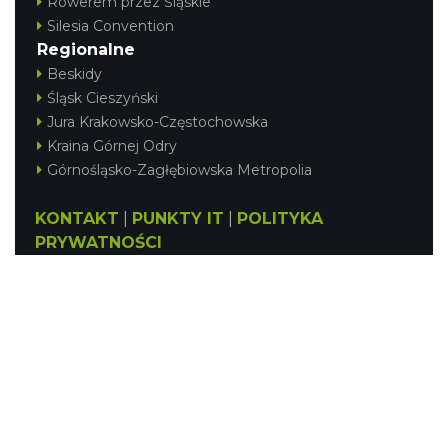
Rowerem przez Śląskie
Silesia Convention
Regionalne
Beskidy
Śląsk Cieszyński
Jura Krakowsko-Częstochowska
Kraina Górnej Odry
Górnośląsko-Zagłębiowska Metropolia
KONTAKT
|
PUNKTY IT
|
POLITYKA
PRYWATNOŚCI