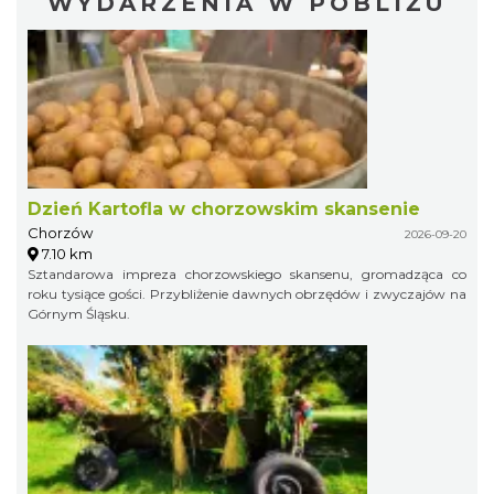
WYDARZENIA W POBLIŻU
Dzień Kartofla w chorzowskim skansenie
Chorzów
2026-09-20
7.10 km
Sztandarowa impreza chorzowskiego skansenu, gromadząca co
roku tysiące gości. Przybliżenie dawnych obrzędów i zwyczajów na
Górnym Śląsku.