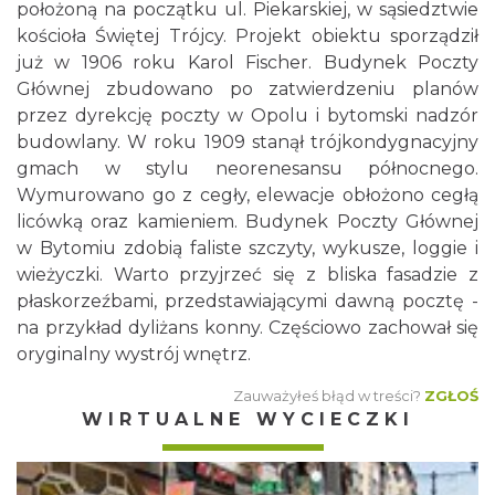
położoną na początku ul. Piekarskiej, w sąsiedztwie
kościoła Świętej Trójcy. Projekt obiektu sporządził
już w 1906 roku Karol Fischer. Budynek Poczty
Głównej zbudowano po zatwierdzeniu planów
przez dyrekcję poczty w Opolu i bytomski nadzór
budowlany. W roku 1909 stanął trójkondygnacyjny
gmach w stylu neorenesansu północnego.
Wymurowano go z cegły, elewacje obłożono cegłą
licówką oraz kamieniem. Budynek Poczty Głównej
w Bytomiu zdobią faliste szczyty, wykusze, loggie i
wieżyczki. Warto przyjrzeć się z bliska fasadzie z
płaskorzeźbami, przedstawiającymi dawną pocztę -
na przykład dyliżans konny. Częściowo zachował się
oryginalny wystrój wnętrz.
Zauważyłeś błąd w treści?
ZGŁOŚ
WIRTUALNE WYCIECZKI