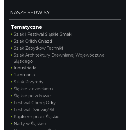
NASZE SERWISY
Tematyczne
Szlak i Festiwal Śląskie Smaki
Szlak Orlich Gniazd
Szlak Zabytków Techniki
Szlak Architektury Drewnianej Województwa
Śląskiego
Industriada
Juromania
Szlak Przyrody
Śląskie z dzieckiem
Śląskie po zdrowie
Festiwal Górnej Odry
Festiwal DziewięćSił
Kajakiem przez Śląskie
Narty w Śląskim