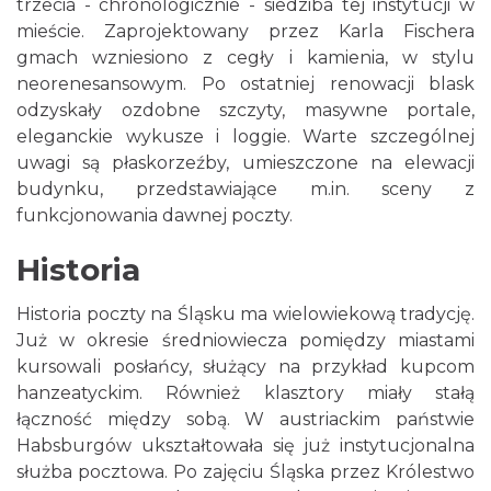
trzecia - chronologicznie - siedziba tej instytucji w
mieście. Zaprojektowany przez Karla Fischera
gmach wzniesiono z cegły i kamienia, w stylu
neorenesansowym. Po ostatniej renowacji blask
odzyskały ozdobne szczyty, masywne portale,
eleganckie wykusze i loggie. Warte szczególnej
uwagi są płaskorzeźby, umieszczone na elewacji
budynku, przedstawiające m.in. sceny z
funkcjonowania dawnej poczty.
Historia
Historia poczty na Śląsku ma wielowiekową tradycję.
Już w okresie średniowiecza pomiędzy miastami
kursowali posłańcy, służący na przykład kupcom
hanzeatyckim. Również klasztory miały stałą
łączność między sobą. W austriackim państwie
Habsburgów ukształtowała się już instytucjonalna
służba pocztowa. Po zajęciu Śląska przez Królestwo