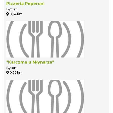
Pizzeria Peperoni
Bytom
0.24 km
"Karczma u Młynarza"
Bytom
0.26 km