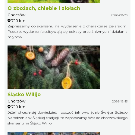
O zbożach, chlebie i ziołach
Chorzów
2026-08-23
7.10 km
Zapraszamy do skansenu na wydarzenie o charakterze zielarskim.
Podczas wydarzenia odbywają się pokazy prac żniwnych i działania
młynów.
Śląsko Wilijo
Chorzów
2026-12-13
7.10 km
Jeżeli chcecie się dowiedzieć i poczuć jak wyglądały Święta Bożego
Narodzenia w Śląskiej tradycji, to zapraszamy Was do chorzowskiego
skansenu na Śląsko Wilijo.