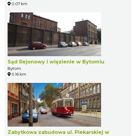
0.07 km
Sąd Rejonowy i więzienie w Bytomiu
Bytom
0.16 km
Zabytkowa zabudowa ul. Piekarskiej w