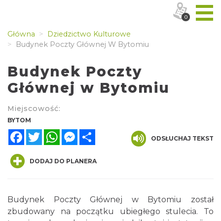
0
Główna
Dziedzictwo Kulturowe
Budynek Poczty Głównej W Bytomiu
Budynek Poczty
Głównej w Bytomiu
Miejscowość:
BYTOM
Facebook
Twitter
WhatsApp
Messenger
Share
ODSŁUCHAJ TEKST
DODAJ DO PLANERA
Budynek Poczty Głównej w Bytomiu został
zbudowany na początku ubiegłego stulecia. To