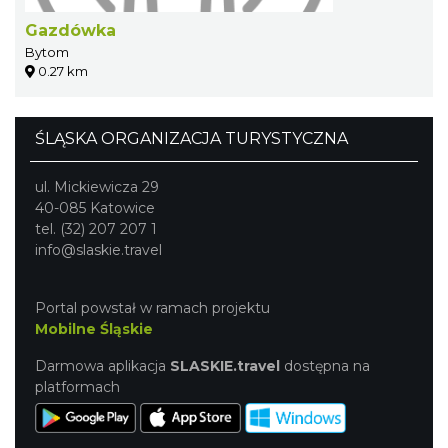
Gazdówka
Bytom
0.27 km
ŚLĄSKA ORGANIZACJA TURYSTYCZNA
ul. Mickiewicza 29
40-085 Katowice
tel. (32) 207 207 1
info@slaskie.travel
Portal powstał w ramach projektu
Mobilne Śląskie
Darmowa aplikacja
SLASKIE.travel
dostępna na
platformach