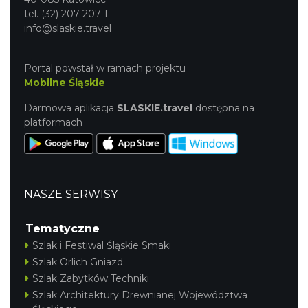
tel. (32) 207 207 1
info@slaskie.travel
Portal powstał w ramach projektu
Mobilne Śląskie
Darmowa aplikacja
SLASKIE.travel
dostępna na
platformach
NASZE SERWISY
Tematyczne
Szlak i Festiwal Śląskie Smaki
Szlak Orlich Gniazd
Szlak Zabytków Techniki
Szlak Architektury Drewnianej Województwa