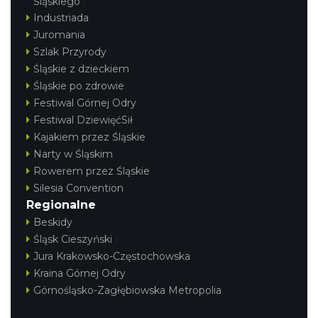
Śląskiego
Industriada
Juromania
Szlak Przyrody
Śląskie z dzieckiem
Śląskie po zdrowie
Festiwal Górnej Odry
Festiwal DziewięćSił
Kajakiem przez Śląskie
Narty w Śląskim
Rowerem przez Śląskie
Silesia Convention
Regionalne
Beskidy
Śląsk Cieszyński
Jura Krakowsko-Częstochowska
Kraina Górnej Odry
Górnośląsko-Zagłębiowska Metropolia