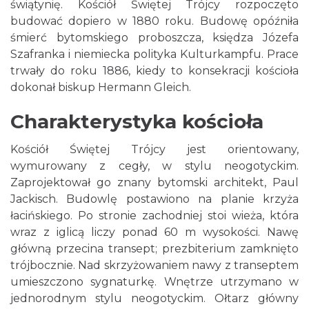
świątynię. Kościół Świętej Trójcy rozpoczęto
budować dopiero w 1880 roku. Budowę opóźniła
śmierć bytomskiego proboszcza, księdza Józefa
Szafranka i niemiecka polityka Kulturkampfu. Prace
trwały do roku 1886, kiedy to konsekracji kościoła
dokonał biskup Hermann Gleich.
Charakterystyka kościoła
Kościół Świętej Trójcy jest orientowany,
wymurowany z cegły, w stylu neogotyckim.
Zaprojektował go znany bytomski architekt, Paul
Jackisch. Budowlę postawiono na planie krzyża
łacińskiego. Po stronie zachodniej stoi wieża, która
wraz z iglicą liczy ponad 60 m wysokości. Nawę
główną przecina transept; prezbiterium zamknięto
trójbocznie. Nad skrzyżowaniem nawy z transeptem
umieszczono sygnaturkę. Wnętrze utrzymano w
jednorodnym stylu neogotyckim. Ołtarz główny