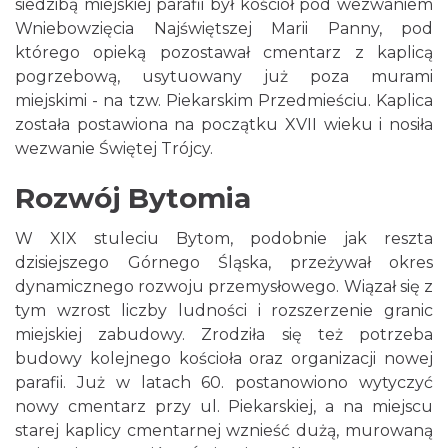
siedzibą miejskiej parafii był kościół pod wezwaniem
Wniebowzięcia Najświętszej Marii Panny, pod
którego opieką pozostawał cmentarz z kaplicą
pogrzebową, usytuowany już poza murami
miejskimi - na tzw. Piekarskim Przedmieściu. Kaplica
została postawiona na początku XVII wieku i nosiła
wezwanie Świętej Trójcy.
Rozwój Bytomia
W XIX stuleciu Bytom, podobnie jak reszta
dzisiejszego Górnego Śląska, przeżywał okres
dynamicznego rozwoju przemysłowego. Wiązał się z
tym wzrost liczby ludności i rozszerzenie granic
miejskiej zabudowy. Zrodziła się też potrzeba
budowy kolejnego kościoła oraz organizacji nowej
parafii. Już w latach 60. postanowiono wytyczyć
nowy cmentarz przy ul. Piekarskiej, a na miejscu
starej kaplicy cmentarnej wznieść dużą, murowaną