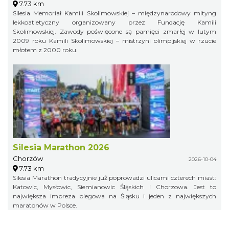
7.73 km
Silesia Memoriał Kamili Skolimowskiej – międzynarodowy mityng
lekkoatletyczny organizowany przez Fundację Kamili
Skolimowskiej. Zawody poświęcone są pamięci zmarłej w lutym
2009 roku Kamili Skolimowskiej – mistrzyni olimpijskiej w rzucie
młotem z 2000 roku.
Silesia Marathon 2026
Chorzów
2026-10-04
7.73 km
Silesia Marathon tradycyjnie już poprowadzi ulicami czterech miast:
Katowic, Mysłowic, Siemianowic Śląskich i Chorzowa. Jest to
największa impreza biegowa na Śląsku i jeden z największych
maratonów w Polsce.