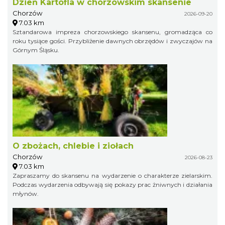
Dzień Kartofla w chorzowskim skansenie
Chorzów
2026-09-20
7.03 km
Sztandarowa impreza chorzowskiego skansenu, gromadząca co
roku tysiące gości. Przybliżenie dawnych obrzędów i zwyczajów na
Górnym Śląsku.
O zbożach, chlebie i ziołach
Chorzów
2026-08-23
7.03 km
Zapraszamy do skansenu na wydarzenie o charakterze zielarskim.
Podczas wydarzenia odbywają się pokazy prac żniwnych i działania
młynów.