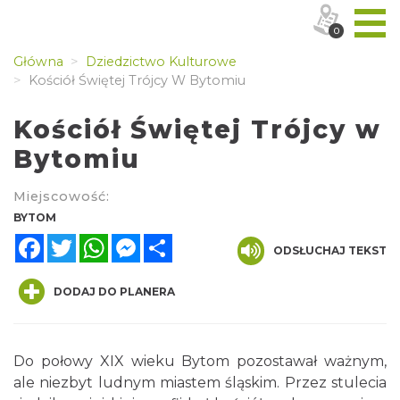
0
Główna
Dziedzictwo Kulturowe
Kościół Świętej Trójcy W Bytomiu
Kościół Świętej Trójcy w
Bytomiu
Miejscowość:
BYTOM
Facebook
Twitter
WhatsApp
Messenger
Share
ODSŁUCHAJ TEKST
DODAJ DO PLANERA
Do połowy XIX wieku Bytom pozostawał ważnym,
ale niezbyt ludnym miastem śląskim. Przez stulecia