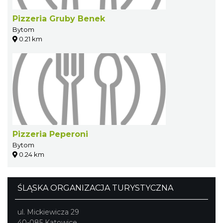
Pizzeria Gruby Benek
Bytom
0.21 km
Pizzeria Peperoni
Bytom
0.24 km
ŚLĄSKA ORGANIZACJA TURYSTYCZNA
ul. Mickiewicza 29
40-085 Katowice