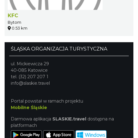
KFC
Bytom
0.53 km
ŚLĄSKA ORGANIZACJA TURYSTYCZNA
ul. Mickiewicza 29
40-085 Katowice
tel. (32) 207 207 1
info@slaskie.travel
Portal powstał w ramach projektu
Mobilne Śląskie
Darmowa aplikacja
SLASKIE.travel
dostępna na
platformach