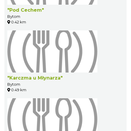
"Pod Cechem"
Bytom
0.42 km
"Karczma u Młynarza"
Bytom
0.49 km