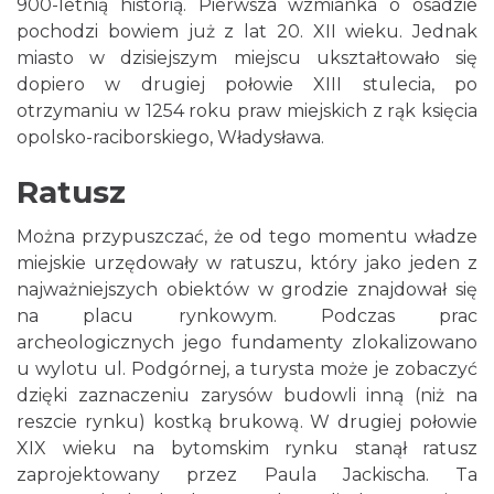
900-letnią historią. Pierwsza wzmianka o osadzie
pochodzi bowiem już z lat 20. XII wieku. Jednak
miasto w dzisiejszym miejscu ukształtowało się
dopiero w drugiej połowie XIII stulecia, po
otrzymaniu w 1254 roku praw miejskich z rąk księcia
opolsko-raciborskiego, Władysława.
Ratusz
Można przypuszczać, że od tego momentu władze
miejskie urzędowały w ratuszu, który jako jeden z
najważniejszych obiektów w grodzie znajdował się
na placu rynkowym. Podczas prac
archeologicznych jego fundamenty zlokalizowano
u wylotu ul. Podgórnej, a turysta może je zobaczyć
dzięki zaznaczeniu zarysów budowli inną (niż na
reszcie rynku) kostką brukową. W drugiej połowie
XIX wieku na bytomskim rynku stanął ratusz
zaprojektowany przez Paula Jackischa. Ta