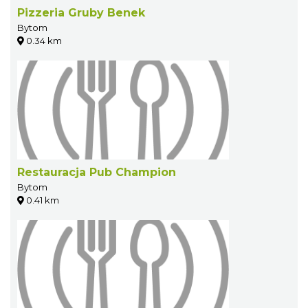
Pizzeria Gruby Benek
Bytom
0.34 km
Restauracja Pub Champion
Bytom
0.41 km