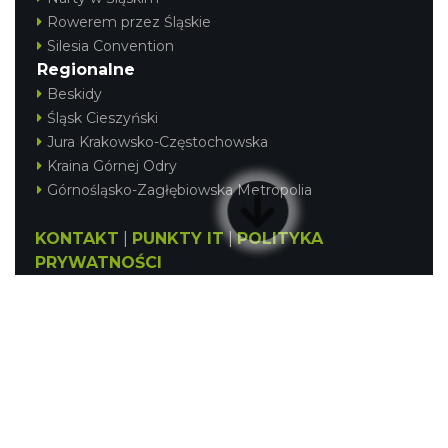
Rowerem przez Śląskie
Silesia Convention
Regionalne
Beskidy
Śląsk Cieszyński
Jura Krakowsko-Częstochowska
Kraina Górnej Odry
Górnośląsko-Zagłębiowska Metropolia
KONTAKT
|
PUNKTY IT
|
POLITYKA
PRYWATNOŚCI