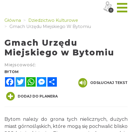
0
Główna
Dziedzictwo Kulturowe
Gmach Urzędu Miejskiego W Bytomiu
Gmach Urzędu
Miejskiego w Bytomiu
Miejscowość:
BYTOM
Facebook
Twitter
WhatsApp
Messenger
Share
ODSŁUCHAJ TEKST
DODAJ DO PLANERA
Bytom należy do grona tych nielicznych, dużych
miast górnośląskich, które mogą się pochwalić blisko