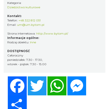
Kategoria:
Dziedzictwo kulturowe
Kontakt:
Telefon:
+48 322 812 051
Email:
um@um.bytom.pl
Strona internetowa:
http://www.bytom.pl/
Informacje ogólne:
Rodzaj obiektu:
Inne
DOSTĘPNOŚĆ
Całoroczny
poniedziałek: 7.30 - 17.30,
wtorek - piątek: 7.30 - 15.00
Facebook
Twitter
WhatsApp
Messenger
Share