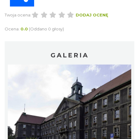
Twoja ocena:
DODAJ OCENĘ
Ocena:
0.0
(Oddano 0 głosy)
GALERIA