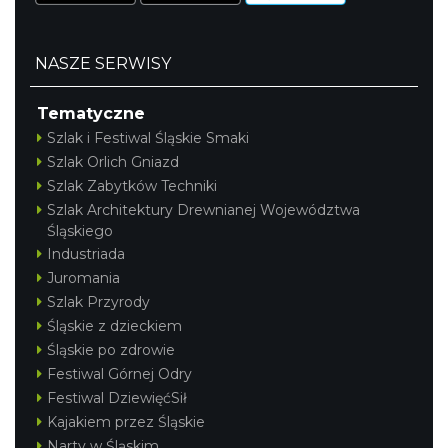
NASZE SERWISY
Tematyczne
Szlak i Festiwal Śląskie Smaki
Szlak Orlich Gniazd
Szlak Zabytków Techniki
Szlak Architektury Drewnianej Województwa
Śląskiego
Industriada
Juromania
Szlak Przyrody
Śląskie z dzieckiem
Śląskie po zdrowie
Festiwal Górnej Odry
Festiwal DziewięćSił
Kajakiem przez Śląskie
Narty w Śląskim