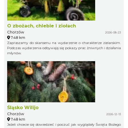
O zbożach, chlebie i ziołach
Chorzów
2026-08-23
7.48 km
Zapraszamy do skansenu na wydarzenie o charakterze zielarskim.
Podczas wydarzenia odbywają się pokazy prac żniwnych i działania
młynów.
Śląsko Wilijo
Chorzów
2026-12-13
7.48 km
Jeżeli chcecie się dowiedzieć i poczuć jak wyglądały Święta Bożego