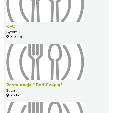
KFC
Bytom
0.10 km
Restauracja " Pod Czaplą"
Bytom
0.12 km