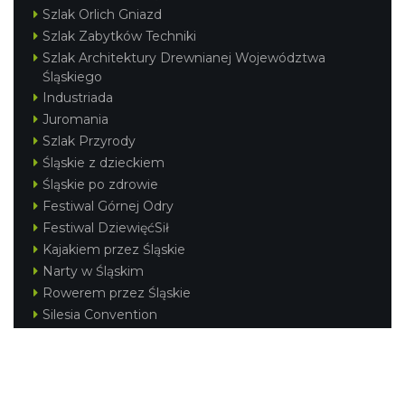
Szlak Orlich Gniazd
Szlak Zabytków Techniki
Szlak Architektury Drewnianej Województwa
Śląskiego
Industriada
Juromania
Szlak Przyrody
Śląskie z dzieckiem
Śląskie po zdrowie
Festiwal Górnej Odry
Festiwal DziewięćSił
Kajakiem przez Śląskie
Narty w Śląskim
Rowerem przez Śląskie
Silesia Convention
Regionalne
Beskidy
Śląsk Cieszyński
Jura Krakowsko-Częstochowska