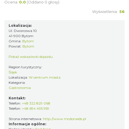
Ocena:
0.0
(Oddano 0 głosy)
Wyświetlenia:
56
Lokalizacja:
Ul. Dworcowa 10
41-900 Bytom
Gmina:
Bytom
Powiat:
Bytom
Pokaż wskazówki dojazdu
Region turystyczny:
Śląsk
Lokalizacja:
W centrum miasta
Kategoria:
Gastronomia
Kontakt:
Telefon:
+48 322 829 068
Telefon:
+48 694 495 959
Strona internetowa:
http://www.mcdonalds.pl
Informacje ogólne: