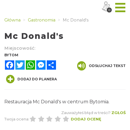
0
Główna
Gastronomia
Mc Donald's
Mc Donald's
Miejscowość:
BYTOM
Facebook
Twitter
WhatsApp
Messenger
Share
ODSŁUCHAJ TEKST
DODAJ DO PLANERA
Restauracja Mc Donald's w centrum Bytomia.
Zauważyłeś błąd w treści?
ZGŁOŚ
Twoja ocena:
DODAJ OCENĘ