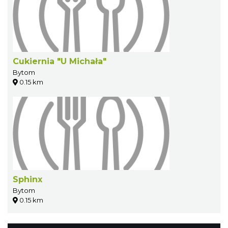
Cukiernia "U Michała"
Bytom
0.15 km
Sphinx
Bytom
0.15 km