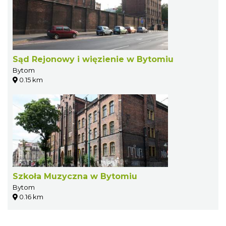
Sąd Rejonowy i więzienie w Bytomiu
Bytom
0.15 km
Szkoła Muzyczna w Bytomiu
Bytom
0.16 km