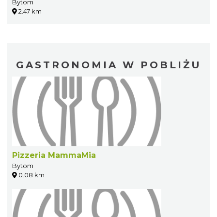
Bytom
2.47 km
GASTRONOMIA W POBLIŻU
Pizzeria MammaMia
Bytom
0.08 km