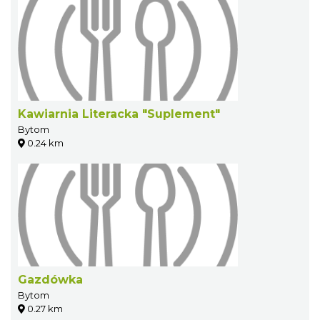
Kawiarnia Literacka "Suplement"
Bytom
0.24 km
Gazdówka
Bytom
0.27 km