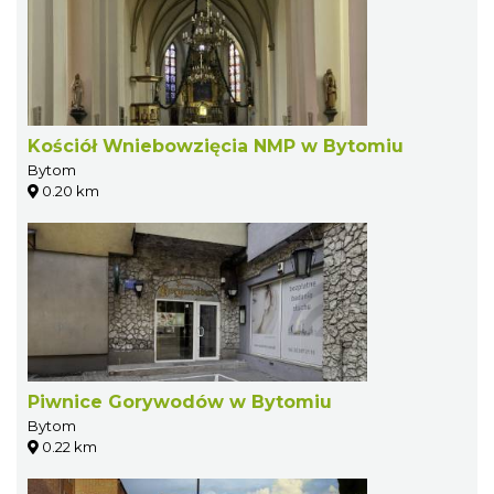
Kościół Wniebowzięcia NMP w Bytomiu
Bytom
0.20 km
Piwnice Gorywodów w Bytomiu
Bytom
0.22 km