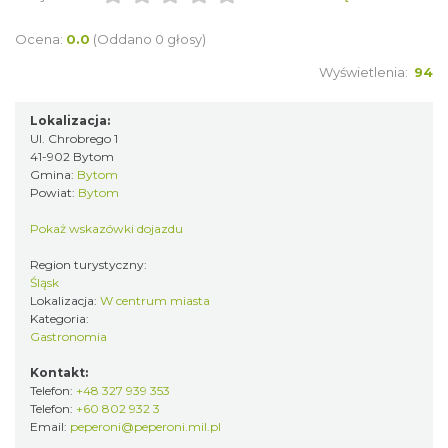
Ocena:
0.0
(Oddano 0 głosy)
Wyświetlenia:
94
Lokalizacja:
Ul. Chrobrego 1
41-902 Bytom
Gmina:
Bytom
Powiat:
Bytom
Pokaż wskazówki dojazdu
Region turystyczny:
Śląsk
Lokalizacja:
W centrum miasta
Kategoria:
Gastronomia
Kontakt:
Telefon:
+48 327 939 353
Telefon:
+60 802 932 3
Email:
peperoni@peperoni.mil.pl