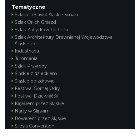
Tematyczne
Szlak i Festiwal Śląskie Smaki
Szlak Orlich Gniazd
Szlak Zabytków Techniki
Szlak Architektury Drewnianej Województwa
Śląskiego
Industriada
Juromania
Szlak Przyrody
Śląskie z dzieckiem
Śląskie po zdrowie
Festiwal Górnej Odry
Festiwal DziewięćSił
Kajakiem przez Śląskie
Narty w Śląskim
Rowerem przez Śląskie
Silesia Convention
Regionalne