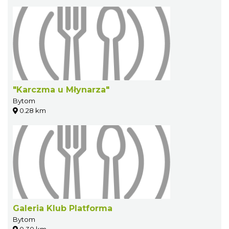
"Karczma u Młynarza"
Bytom
0.28 km
Galeria Klub Platforma
Bytom
0.30 km