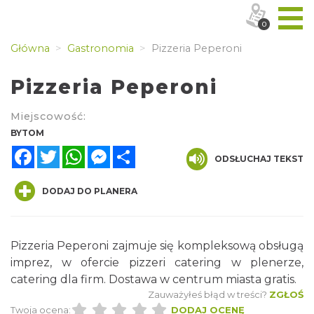
0
Główna
Gastronomia
Pizzeria Peperoni
Pizzeria Peperoni
Miejscowość:
BYTOM
Facebook
Twitter
WhatsApp
Messenger
Share
ODSŁUCHAJ TEKST
DODAJ DO PLANERA
Pizzeria Peperoni zajmuje się kompleksową obsługą
imprez, w ofercie pizzeri catering w plenerze,
catering dla firm. Dostawa w centrum miasta gratis.
Zauważyłeś błąd w treści?
ZGŁOŚ
Twoja ocena:
DODAJ OCENĘ