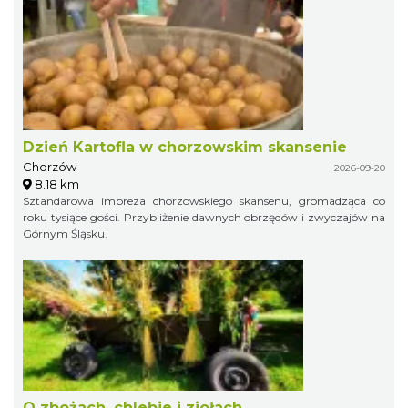
Dzień Kartofla w chorzowskim skansenie
Chorzów
2026-09-20
8.18 km
Sztandarowa impreza chorzowskiego skansenu, gromadząca co
roku tysiące gości. Przybliżenie dawnych obrzędów i zwyczajów na
Górnym Śląsku.
O zbożach, chlebie i ziołach