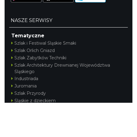
NASZE SERWISY
Tematyczne
Szlak i Festiwal Śląskie Smaki
Szlak Orlich Gniazd
Szlak Zabytków Techniki
Szlak Architektury Drewnianej Województwa
Śląskiego
Industriada
Juromania
Szlak Przyrody
Śląskie z dzieckiem
Śląskie po zdrowie
Festiwal Górnej Odry
Festiwal DziewięćSił
Kajakiem przez Śląskie