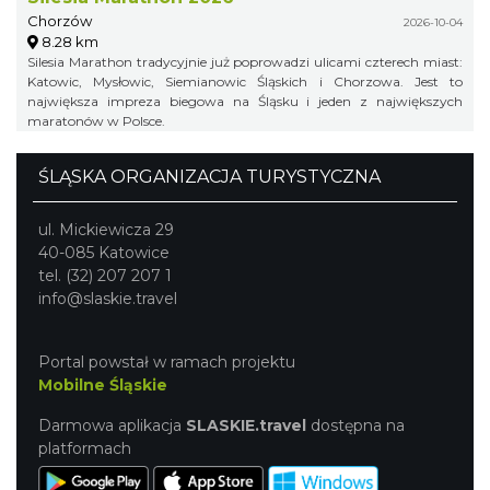
Chorzów
2026-10-04
8.28 km
Silesia Marathon tradycyjnie już poprowadzi ulicami czterech miast:
Katowic, Mysłowic, Siemianowic Śląskich i Chorzowa. Jest to
największa impreza biegowa na Śląsku i jeden z największych
maratonów w Polsce.
ŚLĄSKA ORGANIZACJA TURYSTYCZNA
ul. Mickiewicza 29
40-085 Katowice
tel. (32) 207 207 1
info@slaskie.travel
Portal powstał w ramach projektu
Mobilne Śląskie
Darmowa aplikacja
SLASKIE.travel
dostępna na
platformach