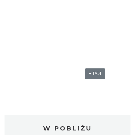
POI
W POBLIŻU