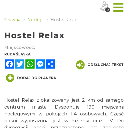
0
Główna
Noclegi
Hostel Relax
Hostel Relax
Miejscowość:
RUDA ŚLĄSKA
Facebook
Twitter
WhatsApp
Messenger
Share
ODSŁUCHAJ TEKST
DODAJ DO PLANERA
Hostel Relax zlokalizowany jest 2 km od samego
centrum miasta. Dysponuje 190 miejscami
noclegowymi w pokojach 1-4 osobowych. Część
pokoi wyposażona jest w łazienki oraz TV. Do
dyspozycji gości przeznaczone jest zaplecze