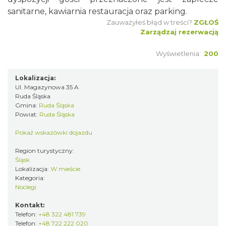
sanitarne, kawiarnia restauracja oraz parking.
Zauważyłeś błąd w treści?
ZGŁOŚ
Zarządzaj rezerwacją
Wyświetlenia:
200
Lokalizacja:
Ul. Magazynowa 35 A
Ruda Śląska
Gmina:
Ruda Śląska
Powiat:
Ruda Śląska
Pokaż wskazówki dojazdu
Region turystyczny:
Śląsk
Lokalizacja:
W mieście
Kategoria:
Noclegi
Kontakt:
Telefon:
+48 322 481 739
Telefon:
+48 722 222 020