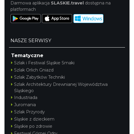
Darmowa aplikacja
SLASKIE.travel
dostępna na
platformach
NASZE SERWISY
Tematyczne
Szlak i Festiwal Śląskie Smaki
Szlak Orlich Gniazd
Szlak Zabytków Techniki
Szlak Architektury Drewnianej Województwa
Śląskiego
Industriada
Juromania
Szlak Przyrody
Śląskie z dzieckiem
Śląskie po zdrowie
Festiwal Górnej Odry