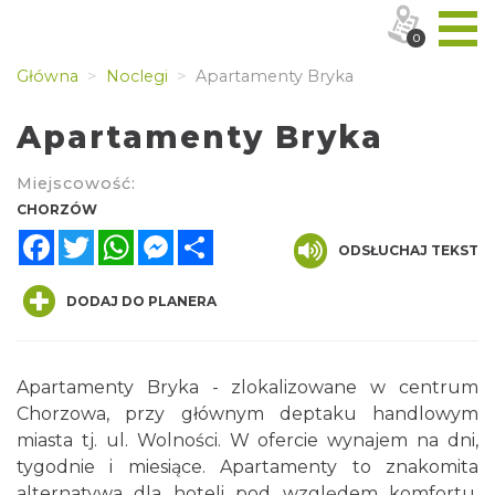
0
Główna
Noclegi
Apartamenty Bryka
Apartamenty Bryka
Miejscowość:
CHORZÓW
Facebook
Twitter
WhatsApp
Messenger
Share
ODSŁUCHAJ TEKST
DODAJ DO PLANERA
Apartamenty Bryka - zlokalizowane w centrum
Chorzowa, przy głównym deptaku handlowym
miasta tj. ul. Wolności. W ofercie wynajem na dni,
tygodnie i miesiące. Apartamenty to znakomita
alternatywa dla hoteli pod względem komfortu,