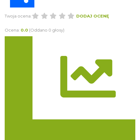
Twoja ocena:
DODAJ OCENĘ
Ocena:
0.0
(Oddano 0 głosy)
Trasa