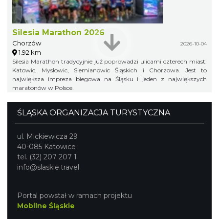
Silesia Marathon 2026
Chorzów
2026-10-04
1.92 km
Silesia Marathon tradycyjnie już poprowadzi ulicami czterech miast:
Katowic, Mysłowic, Siemianowic Śląskich i Chorzowa. Jest to
największa impreza biegowa na Śląsku i jeden z największych
maratonów w Polsce.
ŚLĄSKA ORGANIZACJA TURYSTYCZNA
ul. Mickiewicza 29
40-085 Katowice
tel. (32) 207 207 1
info@slaskie.travel
Portal powstał w ramach projektu
Mobilne Śląskie