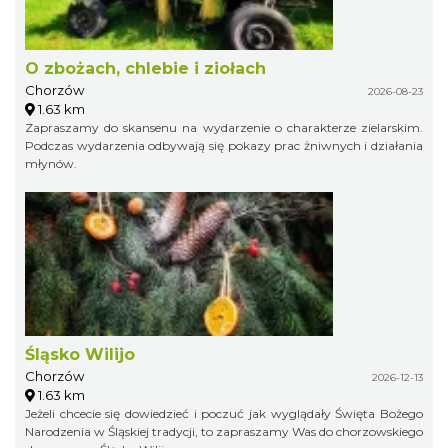
O zbożach, chlebie i ziołach
Chorzów
2026-08-23
1.63 km
Zapraszamy do skansenu na wydarzenie o charakterze zielarskim.
Podczas wydarzenia odbywają się pokazy prac żniwnych i działania
młynów.
Śląsko Wilijo
Chorzów
2026-12-13
1.63 km
Jeżeli chcecie się dowiedzieć i poczuć jak wyglądały Święta Bożego
Narodzenia w Śląskiej tradycji, to zapraszamy Was do chorzowskiego