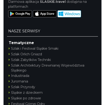
Darmowa aplikacja
SLASKIE.travel
dostępna na
platformach
NASZE SERWISY
Tematyczne
Szlak i Festiwal Śląskie Smaki
Szlak Orlich Gniazd
Szlak Zabytków Techniki
Szlak Architektury Drewnianej Województwa
Śląskiego
Industriada
Juromania
Szlak Przyrody
Śląskie z dzieckiem
Śląskie po zdrowie
Festiwal Górnej Odry