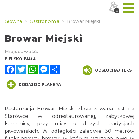
0
Główna
Gastronomia
Browar Miejski
Browar Miejski
Miejscowość:
BIELSKO-BIAŁA
Facebook
Twitter
WhatsApp
Messenger
Share
ODSŁUCHAJ TEKST
DODAJ DO PLANERA
Restauracja Browar Miejski zlokalizowana jest na
Starówce w odrestaurowanej, zabytkowej
kamienicy, przy ulicy o dużych tradycjach
piwowarskich. W odległości zaledwie 30 metrów
funkcjonował browar, w którym warzono piwo w