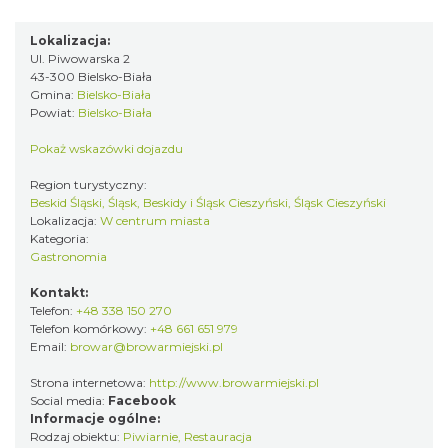
Lokalizacja:
Ul. Piwowarska 2
43-300 Bielsko-Biała
Gmina:
Bielsko-Biała
Powiat:
Bielsko-Biała
Pokaż wskazówki dojazdu
Region turystyczny:
Beskid Śląski, Śląsk, Beskidy i Śląsk Cieszyński, Śląsk Cieszyński
Lokalizacja:
W centrum miasta
Kategoria:
Gastronomia
Kontakt:
Telefon:
+48 338 150 270
Telefon komórkowy:
+48 661 651 979
Email:
browar@browarmiejski.pl
Strona internetowa:
http://www.browarmiejski.pl
Social media:
Facebook
Informacje ogólne:
Rodzaj obiektu:
Piwiarnie
,
Restauracja