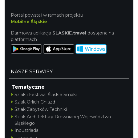
Portal powstał w ramach projektu
Mobilne Śląskie
Darmowa aplikacja
SLASKIE.travel
dostępna na
platformach
NASZE SERWISY
Tematyczne
Szlak i Festiwal Śląskie Smaki
Szlak Orlich Gniazd
Szlak Zabytków Techniki
Szlak Architektury Drewnianej Województwa
Śląskiego
Industriada
Juromania