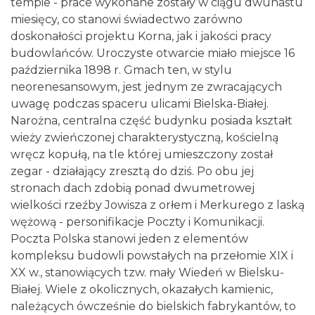
tempie - prace wykonane zostały w ciągu dwunastu
miesięcy, co stanowi świadectwo zarówno
doskonałości projektu Korna, jak i jakości pracy
budowlańców. Uroczyste otwarcie miało miejsce 16
października 1898 r. Gmach ten, w stylu
neorenesansowym, jest jednym ze zwracających
uwagę podczas spaceru ulicami Bielska-Białej.
Narożna, centralna część budynku posiada kształt
wieży zwieńczonej charakterystyczną, kościelną
wręcz kopułą, na tle której umieszczony został
zegar - działający zresztą do dziś. Po obu jej
stronach dach zdobią ponad dwumetrowej
wielkości rzeźby Jowisza z orłem i Merkurego z laską
wężową - personifikacje Poczty i Komunikacji.
Poczta Polska stanowi jeden z elementów
kompleksu budowli powstałych na przełomie XIX i
XX w., stanowiących tzw. mały Wiedeń w Bielsku-
Białej. Wiele z okolicznych, okazałych kamienic,
należących ówcześnie do bielskich fabrykantów, to