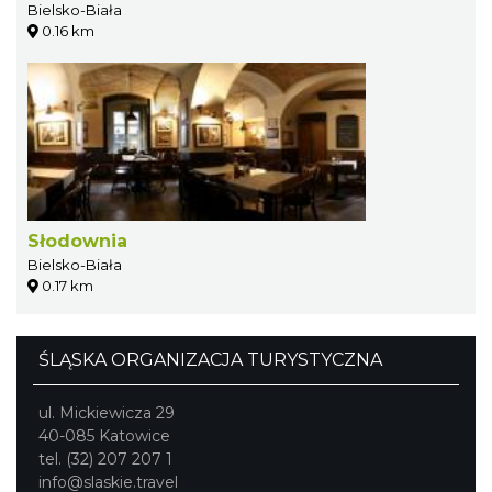
Bielsko-Biała
0.16 km
Słodownia
Bielsko-Biała
0.17 km
ŚLĄSKA ORGANIZACJA TURYSTYCZNA
ul. Mickiewicza 29
40-085 Katowice
tel. (32) 207 207 1
info@slaskie.travel