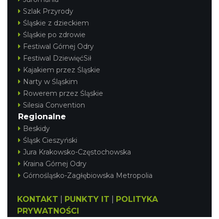
Szlak Przyrody
Śląskie z dzieckiem
Śląskie po zdrowie
Festiwal Górnej Odry
Festiwal DziewięćSił
Kajakiem przez Śląskie
Narty w Śląskim
Rowerem przez Śląskie
Silesia Convention
Regionalne
Beskidy
Śląsk Cieszyński
Jura Krakowsko-Częstochowska
Kraina Górnej Odry
Górnośląsko-Zagłębiowska Metropolia
KONTAKT
|
PUNKTY IT
|
POLITYKA
PRYWATNOŚCI