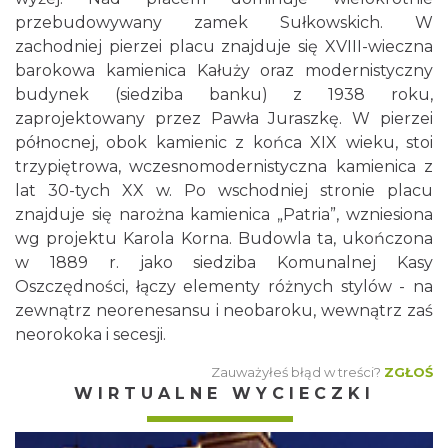
przebudowywany zamek Sułkowskich. W
zachodniej pierzei placu znajduje się XVIII-wieczna
barokowa kamienica Kałuży oraz modernistyczny
budynek (siedziba banku) z 1938 roku,
zaprojektowany przez Pawła Juraszkę. W pierzei
północnej, obok kamienic z końca XIX wieku, stoi
trzypiętrowa, wczesnomodernistyczna kamienica z
lat 30-tych XX w. Po wschodniej stronie placu
znajduje się narożna kamienica „Patria”, wzniesiona
wg projektu Karola Korna. Budowla ta, ukończona
w 1889 r. jako siedziba Komunalnej Kasy
Oszczędności, łączy elementy różnych stylów - na
zewnątrz neorenesansu i neobaroku, wewnątrz zaś
neorokoka i secesji.
Zauważyłeś błąd w treści?
ZGŁOŚ
WIRTUALNE WYCIECZKI