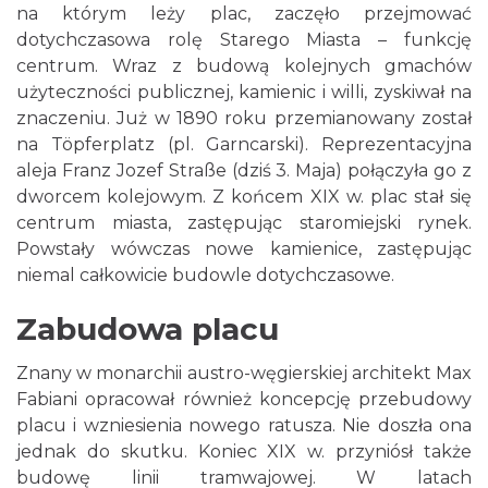
na którym leży plac, zaczęło przejmować
dotychczasowa rolę Starego Miasta – funkcję
centrum. Wraz z budową kolejnych gmachów
użyteczności publicznej, kamienic i willi, zyskiwał na
znaczeniu. Już w 1890 roku przemianowany został
na Töpferplatz (pl. Garncarski). Reprezentacyjna
aleja Franz Jozef Straße (dziś 3. Maja) połączyła go z
dworcem kolejowym. Z końcem XIX w. plac stał się
centrum miasta, zastępując staromiejski rynek.
Powstały wówczas nowe kamienice, zastępując
niemal całkowicie budowle dotychczasowe.
Zabudowa placu
Znany w monarchii austro-węgierskiej architekt Max
Fabiani opracował również koncepcję przebudowy
placu i wzniesienia nowego ratusza. Nie doszła ona
jednak do skutku. Koniec XIX w. przyniósł także
budowę linii tramwajowej. W latach