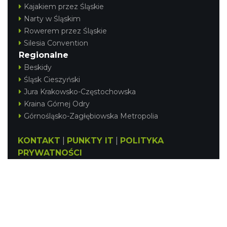
Kajakiem przez Śląskie
Narty w Śląskim
Rowerem przez Śląskie
Silesia Convention
Regionalne
Beskidy
Śląsk Cieszyński
Jura Krakowsko-Częstochowska
Kraina Górnej Odry
Górnośląsko-Zagłębiowska Metropolia
KONTAKT
|
PUNKTY IT
|
POLITYKA
PRYWATNOŚCI