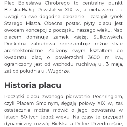
Plac Bolesława Chrobrego to centralny punkt
Bielska-Białej. Powstał w XIX w., a niebawem - z
uwagi na swe dogodne położenie - zastąpił rynek
Starego Miasta. Obecna postać płyty placu jest
owocem koncepcji z początku naszego wieku. Nad
placem dominuje zamek książąt Sułkowskich.
Dookolna zabudowa reprezentuje różne style
architektoniczne. Zbliżony swym kształtem do
kwadratu plac, o powierzchni 3600 m kw.,
ograniczony jest od wschodu ruchliwą ul. 3 maja,
zaś od południa ul. Wzgórze.
Historia placu
Początki placu zwanego pierwotnie Pechringiem,
czyli Placem Smolnym, sięgają połowy XIX w., zaś
ostatecznie można mówić o jego powstaniu w
latach 80-tych tegoż wieku. Na czasy te przypadł
dynamiczny rozwój Bielska, a Dolne Przedmieście,