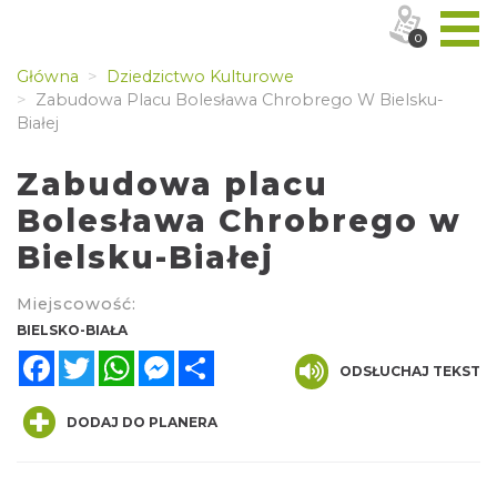
0
Główna
Dziedzictwo Kulturowe
Zabudowa Placu Bolesława Chrobrego W Bielsku-
Białej
Zabudowa placu
Bolesława Chrobrego w
Bielsku-Białej
Miejscowość:
BIELSKO-BIAŁA
Facebook
Twitter
WhatsApp
Messenger
Share
ODSŁUCHAJ TEKST
DODAJ DO PLANERA