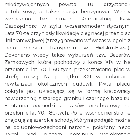
międzywojennych powstał tu przystanek
autobusowy, a także stacja benzynowa. Wtedy
wzniesiono też gmach Komunalnej Kasy
Oszczędności w stylu wczesnomodernistycznym.
Lata 70-te przyniosły likwidację biegnącej przez plac
linii tramwajowej (zrezygnowano wówczas w ogóle z
tego rodzaju transportu w Bielsku-Białej).
Dokonano wtedy także wyburzeń tzw. Bazarów
Zamkowych, które pochodziły z końca XIX w. Na
przełomie lat 70. i 80-tych przekształcono plac w
strefę pieszą. Na początku XXI w. dokonano
rewitalizacji okolicznych budowli. Płyta placu
pokryta jest układającą się w formę kratownicy
nawierzchnią z szarego granitu i czarnego bazaltu.
Fontanna pochodzi z czasów przebudowy na
przełomie lat 70. i 80-tych. Po jej wschodniej stronie
znajdują się szerokie schody, którymi podejść można
na południowo-zachodni narożnik, położony nieco
wyżej. Nad placem dominuje wielokrotnie