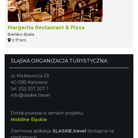
Margerita Restaurant & Pizza
Bielsko-Biała
0.17 km
ŚLĄSKA ORGANIZACJA TURYSTYCZNA
ul. Mickiewicza 29
40-085 Katowice
tel. (32) 207 207 1
info@slaskie.travel
Portal powstał w ramach projektu
Mobilne Śląskie
Darmowa aplikacja
SLASKIE.travel
dostępna na
platformach