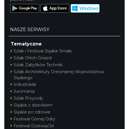
NASZE SERWISY
Tematyczne
Szlak i Festiwal Śląskie Smaki
Szlak Orlich Gniazd
Szlak Zabytków Techniki
Szlak Architektury Drewnianej Województwa
Śląskiego
Industriada
Juromania
Szlak Przyrody
Śląskie z dzieckiem
Śląskie po zdrowie
Festiwal Górnej Odry
Festiwal DziewięćSił