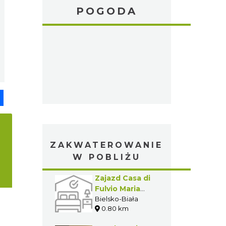
POGODA
pp
senger
Share
ZAKWATEROWANIE
W POBLIŻU
Zajazd Casa di
Fulvio Maria
Viola
Bielsko-Biała
0.80 km