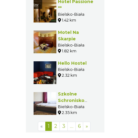
Hotel Passione
**
Bielsko-Biała
1.42 km
Motel Na
Skarpie
Bielsko-Biała
1.82 km
Hello Hostel
Bielsko-Biała
2.32 km
Szkolne
Schronisko
Młodzieżowe
Bielsko-Biała
2.35 km
PTSM Bolka i
Lolka
«
1
2
3
…
6
»