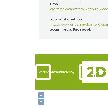
Email:
karczma@karczmawkomorowicach
Strona internetowa:
http://www.karczmawkomorowicac
Social media:
Facebook
Widok pełnoekranowy:
Atrakcje
Noclegi
+
−