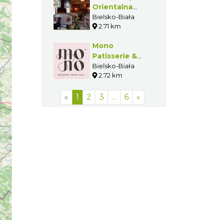
Orientalna
Adona
Bielsko-Biała
2.71 km
Mono
Patisserie &
Bistro
Bielsko-Biała
2.72 km
«
1
2
3
…
6
»