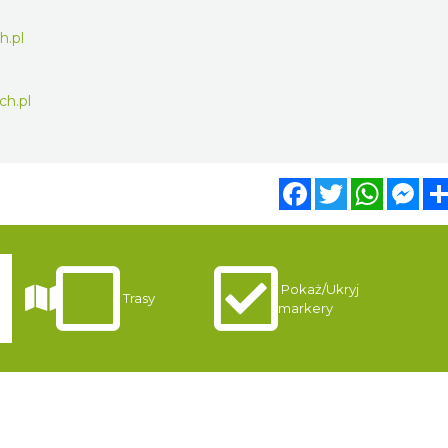
.pl
h.pl
Facebook
Twitter
WhatsA
Mes
Pokaż/Ukryj
Trasy
markery