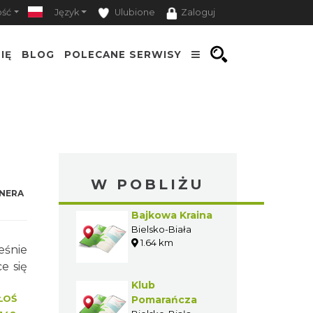
ość
Język
Ulubione
Zaloguj
IĘ
BLOG
POLECANE SERWISY
W POBLIŻU
NERA
Bajkowa Kraina
Bielsko-Biała
1.64 km
eśnie
e się
Klub
ŁOŚ
Pomarańcza