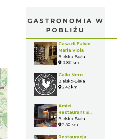
GASTRONOMIA W
POBLIŻU
Casa di Fulvio
Maria Viola
Bielsko-Biała
0.80 km
Gallo Nero
Bielsko-Biała
2.42 km
Amici
Restaurant &
Bistro
Bielsko-Biała
2.50 km
Restauracja