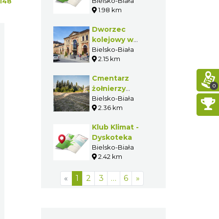
Bielsko-Biała
148
1.98 km
Dworzec
kolejowy w
Bielsku-Białej
Bielsko-Biała
2.15 km
Cmentarz
0
żołnierzy
radzieckich w
Bielsko-Biała
2.36 km
Bielsku-Białej
Klub Klimat -
Dyskoteka
Bielsko-Biała
2.42 km
«
1
2
3
…
6
»