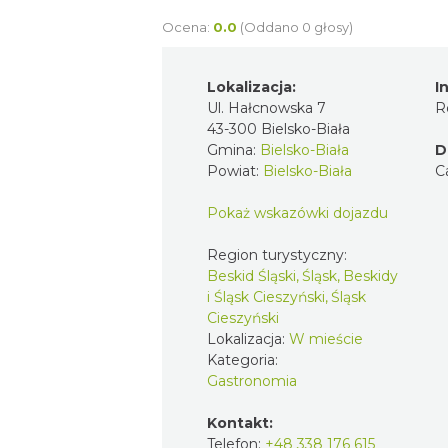
Ocena:
0.0
(Oddano 0 głosy)
Lokalizacja:
I
Ul. Hałcnowska 7
R
43-300 Bielsko-Biała
Gmina:
Bielsko-Biała
D
Powiat:
Bielsko-Biała
C
Pokaż wskazówki dojazdu
Region turystyczny:
Beskid Śląski, Śląsk, Beskidy
i Śląsk Cieszyński, Śląsk
Cieszyński
Lokalizacja:
W mieście
Kategoria:
Gastronomia
Kontakt:
Telefon:
+48 338 176 615