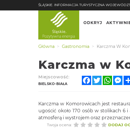
ŚLĄSKIE. INFORMACJA TURYSTYCZNA WOJEWÓDZ
ODKRYJ
AKTYWNI
Główna
Gastronomia
Karczma W Ko
Karczma w K
Miejscowość:
Facebook
Twitter
Whats
Me
BIELSKO-BIAŁA
Karczma w Komorowicach jest restaura
ugościć około 170 osób w stolikach 6 i
atmosferą i wystrojem oraz przeznacze
Twoja ocena:
DODAJ O