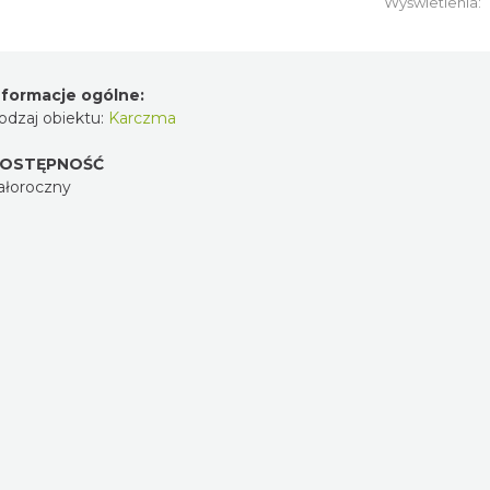
Wyświetlenia:
nformacje ogólne:
odzaj obiektu:
Karczma
OSTĘPNOŚĆ
ałoroczny