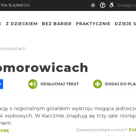
TWA ŚLĄSKIEGO
Dostępn
E
Z DZIECKIEM
BEZ BARIER
PRAKTYCZNIE
DZIEJE S
morowicach
omorowicach
App
ssenger
Share
ODSŁUCHAJ TEKST
DODAJ DO PLA
cją o regionalnym góralskim wystroju mogąca jednocz
 4 osobowych. W Karczmie znajdują się trzy sale różniąc
niem.
Zauważyłeś błąd w treści?
ZG
CENĘ