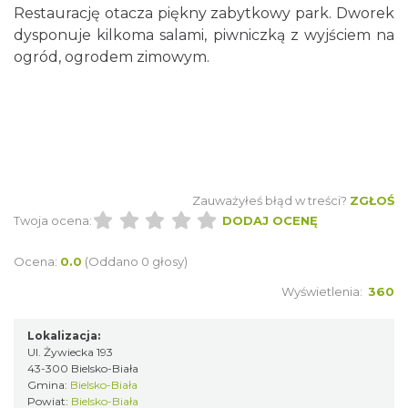
Restaurację otacza piękny zabytkowy park. Dworek
dysponuje kilkoma salami, piwniczką z wyjściem na
ogród, ogrodem zimowym.
Zauważyłeś błąd w treści?
ZGŁOŚ
Twoja ocena:
DODAJ OCENĘ
Ocena:
0.0
(Oddano 0 głosy)
Wyświetlenia:
360
Lokalizacja:
Ul. Żywiecka 193
43-300 Bielsko-Biała
Gmina:
Bielsko-Biała
Powiat:
Bielsko-Biała