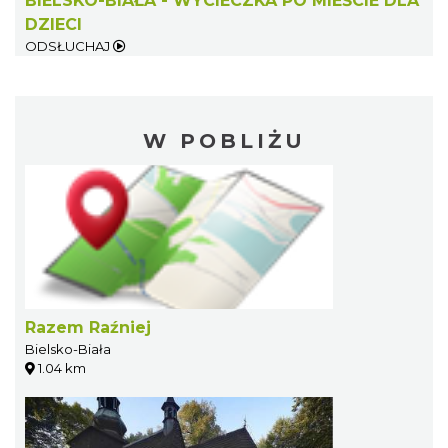
BIELSKO-BIAŁA - WYCIECZKA PO MIEŚCIE DLA
DZIECI
ODSŁUCHAJ
W POBLIŻU
Razem Raźniej
Bielsko-Biała
1.04 km