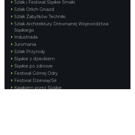
Szlak i Festiwal Śląskie Smaki
Szlak Orlich Gniazd
Szlak Zabytków Techniki
Szlak Architektury Drewnianej Województwa
Śląskiego
Industriada
Juromania
Szlak Przyrody
Śląskie z dzieckiem
Śląskie po zdrowie
Festiwal Górnej Odry
Festiwal DziewięćSił
Kajakiem przez Śląskie
Narty w Śląskim
Rowerem przez Śląskie
Silesia Convention
Regionalne
Beskidy
Śląsk Cieszyński