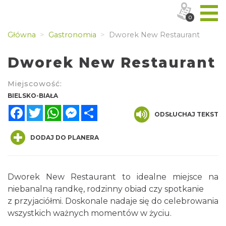
0
Główna
Gastronomia
Dworek New Restaurant
Dworek New Restaurant
Miejscowość:
BIELSKO-BIAŁA
Facebook
Twitter
WhatsApp
Messenger
Share
ODSŁUCHAJ TEKST
DODAJ DO PLANERA
Dworek New Restaurant to idealne miejsce na
niebanalną randkę, rodzinny obiad czy spotkanie
z przyjaciółmi. Doskonale nadaje się do celebrowania
wszystkich ważnych momentów w życiu.