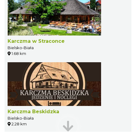
Karczma w Straconce
Bielsko-Biała
1.68 km
Karczma Beskidzka
Bielsko-Biała
2.28 km