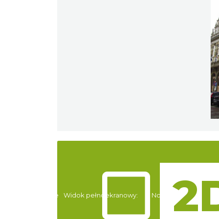
Atrakcje
Widok pełnoekranowy:
Noclegi