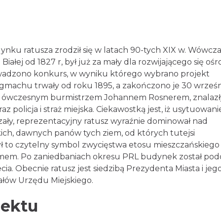
dynku ratusza zrodził się w latach 90-tych XIX w. Wówc
 Białej od 1827 r, był już za mały dla rozwijającego się
no i przeprowadzono konkurs, w wyniku którego wybrano
noszeniu gmachu trwały od roku 1895, a zakończono je
z miejskich z ówczesnym burmistrzem Johannem Rosne
czędności oraz policja i straż miejska. Ciekawostką jest
ymiar ideowy. Okazały, reprezentacyjny ratusz wyraźnie
starostów lipnickich, dawnych panów tych ziem, od kt
eżnieni. Był to czytelny symbol zwycięstwa etosu
nad dawnym feudalizmem. Po zaniedbaniach okresu PRL
ach 90-tych zeszłego stulecia. Obecnie ratusz jest siedz
dy Miasta oraz części wydziałów Urzędu Miejskiego.
biektu