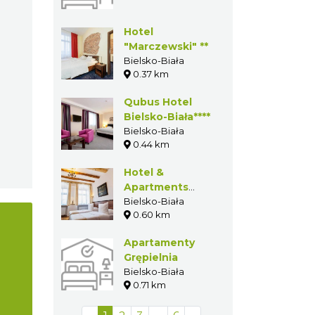
ZAKWATEROWANIE
W POBLIŻU
Hostel Biała
Bielsko-Biała
0.35 km
Hotel
"Marczewski" **
Bielsko-Biała
0.37 km
Qubus Hotel
Bielsko-
Biała****
Bielsko-Biała
0.44 km
Hotel &
Apartments
Bielsko-Biała