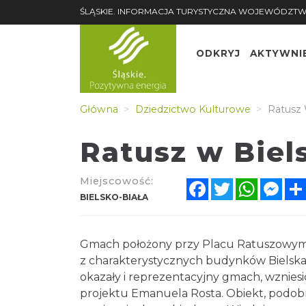
ŚLĄSKIE. INFORMACJA TURYSTYCZNA WOJEWÓDZ
ODKRYJ
AKTYWNI
Główna
Dziedzictwo Kulturowe
Ratus
Ratusz w Biel
Miejscowość:
Facebook
Twitter
Whats
Me
BIELSKO-BIAŁA
Gmach położony przy Placu Ratuszowym 
z charakterystycznych budynków Bielsk
okazały i reprezentacyjny gmach, wznie
projektu Emanuela Rosta. Obiekt, podob