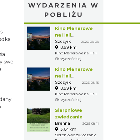
WYDARZENIA W
POBLIŻU
Kino
zas
Plenerowe na
Hali
Szczyrk
2026-08-08
10.99 km
Skrzyczeńskiej
Kino Plenerowe na
 30
Hali Skrzyczeńskiej
rem,
,
Kino
Plenerowe na
Hali
Szczyrk
2026-08-15
órych
10.99 km
Skrzyczeńskiej
Kino Plenerowe na
Hali Skrzyczeńskiej
ibą
Sierpniowe
zwiedzanie
Dworku
Brenna
2026-08-11
13.64 km
Myśliwskiego
Sierpniowe