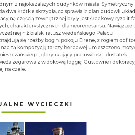
 jednym z najokazalszych budynków miasta. Symetrycz
iada dwa krótkie skrzydła, co sprawia iż plan budowli uk
ezentacyjną częścią zewnętrznej bryły jest środkowy ryza
hitektonicznych, charakterystycznych dla neorenesansu.
wanego nieco wcześniej niż bialski ratusz wiedeńskiego
yzalitu znajdują się rzeźby bogini pokoju Eirene, z rog
 dominującej nad tą kompozycją tarczy herbowej umiesz
o etosu mieszczańskiego, gloryfikujący pracowitość
ryzalitu jest wieża zegarowa z widokową loggią. Gustow
obrad Rady Miejskiej na czele.
UALNE WYCIECZKI