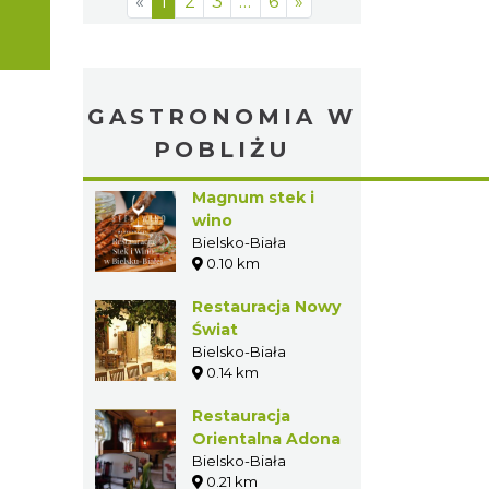
Ventus Rosa
0.60 km
Apartamenty
Grępielnia
Bielsko-Biała
0.71 km
«
1
2
3
…
6
»
GASTRONOMIA W
POBLIŻU
Magnum stek i
wino
Bielsko-Biała
0.10 km
Restauracja