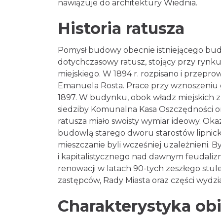
nawiązuje do architektury Wiednia.
Historia ratusza
Pomysł budowy obecnie istniejącego bu
dotychczasowy ratusz, stojący przy rynku
ośrodka miejskiego. W 1894 r. rozpisa
projekt Emanuela Rosta. Prace przy wz
września 1897. W budynku, obok wład
znalazły swe siedziby Komunalna Kasa Osz
iż usytuowanie ratusza miało swoisty w
dominował nad budowlą starego dworu 
tutejsi mieszczanie byli wcześniej uzal
mieszczańskiego i kapitalistycznego 
budynek został poddany renowacji w lat
Prezydenta Miasta i jego zastępców, Ra
Charakterystyka o