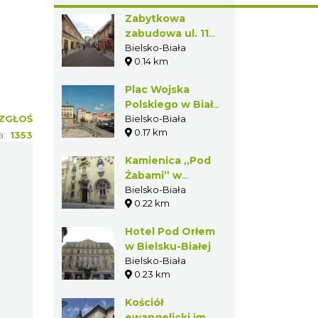
W POBLIŻU
Zabytkowa
zabudowa ul. 11
listopada w
Bielsko-Biała
0.14 km
Bielsku-Białej
Plac Wojska
ŁOŚ
Polskiego w
353
Białej (dawny
Bielsko-Biała
0.17 km
Stary Rynek)
Kamienica
„Pod Żabami”
w Bielsku-
Bielsko-Biała
0.22 km
Białej
Hotel Pod
Orłem w
Bielsku-Białej
Bielsko-Biała
0.23 km