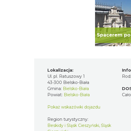
Lokalizacja:
I
Ul. pl. Ratuszowy 1
R
43-300 Bielsko-Biała
Gmina:
Bielsko-Biała
D
Powiat:
Bielsko-Biała
C
Pokaż wskazówki dojazdu
Region turystyczny:
Beskidy i Śląsk Cieszyński,