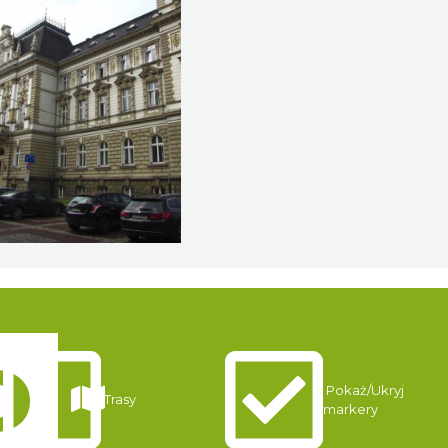
Pokaż/Ukryj
Trasy
markery