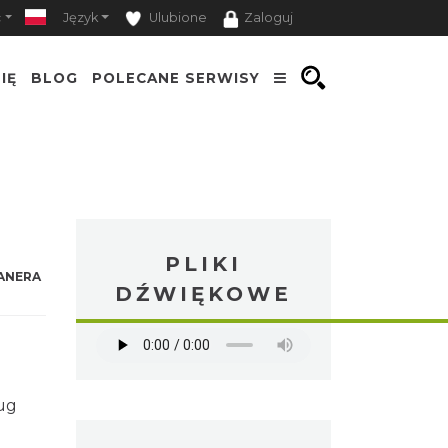
ość
Język
Ulubione
Zaloguj
IĘ
BLOG
POLECANE SERWISY
PLIKI
NERA
DŹWIĘKOWE
en
,
dług