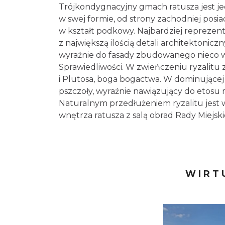
Trójkondygnacyjny gmach ratusza jest
w swej formie, od strony zachodniej pos
się w kształt podkowy. Najbardziej repr
fasady, z największą ilością detali arc
Nawiązuje on wyraźnie do fasady zbudo
Pałacu Sprawiedliwości. W zwieńczeniu r
obfitości i Plutosa, boga bogactwa. W
motyw pszczoły, wyraźnie nawiązujący d
i dostatek. Naturalnym przedłużeniem 
i dekoracyjne są wnętrza ratusza z salą 
WIRT