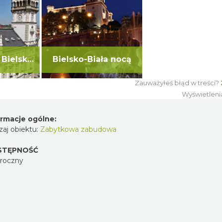
Spacerem po Bielsku-Białej
Bielsko-Biała nocą
Zauważyłeś błąd w treści?
ZG
Wyświetlenia:
1
nformacje ogólne:
odzaj obiektu:
Zabytkowa zabudowa
OSTĘPNOŚĆ
ałoroczny