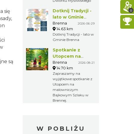
zwiedzanie Dworku
ny
Myśliwskiego
łada
0
Dotknij Tradycji
lit
- lato w Gminie
Brenna
Brenna
2026-06-29
14.63 km
iem
Dotknij Tradycji -
lato w Gminie
czono
Brenna
Spotkanie z
ne
Utopcem na
Bajkowym
Brenna
2026-08-21
14.70 km
Szlaku
Zapraszamy na
wyjątkowe
spotkanie z
Utopcem na
malowniczym
Bajkowym Szlaku w
Brennej.