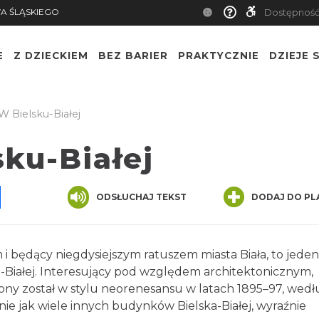
TWA ŚLĄSKIEGO
Dostępn
E
Z DZIECKIEM
BEZ BARIER
PRAKTYCZNIE
DZIEJE S
z W Bielsku-Białej
sku-Białej
App
ssenger
Share
ODSŁUCHAJ TEKST
DODAJ DO PLA
i będący niegdysiejszym ratuszem miasta Biała, to jed
a-Białej. Interesujący pod względem architektonicznym
siony został w stylu neorenesansu w latach 1895–97, we
nie jak wiele innych budynków Bielska-Białej, wyraźnie