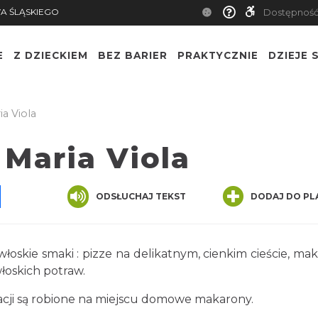
TWA ŚLĄSKIEGO
Dostępn
E
Z DZIECKIEM
BEZ BARIER
PRAKTYCZNIE
DZIEJE S
aria Viola
o Maria Viola
App
ssenger
Share
ODSŁUCHAJ TEKST
DODAJ DO PLA
we włoskie smaki : pizze na delikatnym, cienkim cie
ele innych włoskich potraw.
uracji są robione na miejscu domowe makarony.