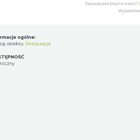
Zauważyłeś błąd w treści?
ZG
CENĘ
Wyświetlenia
nformacje ogólne:
odzaj obiektu:
Restauracja
OSTĘPNOŚĆ
ałoroczny