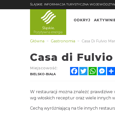
ŚLĄSKIE. INFORMACJA TURYSTYCZNA WOJEWÓDZ
ODKRYJ
AKTYWNI
Główna
Gastronomia
Casa Di Fulvio M
Casa di Fulvi
Miejscowość:
Facebook
Twitter
Whats
Me
BIELSKO-BIAŁA
W restauracji można znaleźć prawdzi
makarony wg włoskich receptur oraz wi
Cechą wyróżniającą na tle innych resta