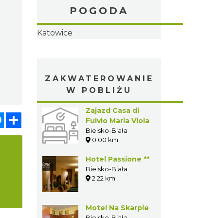
POGODA
Katowice
ZAKWATEROWANIE
W POBLIŻU
Zajazd Casa di
Fulvio Maria
pp
senger
Share
Viola
Bielsko-Biała
0.00 km
Hotel Passione
**
Bielsko-Biała
2.22 km
Motel Na
Skarpie