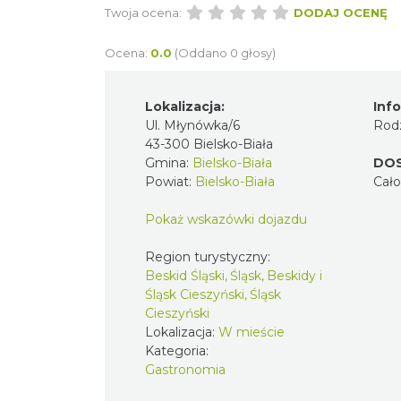
Twoja ocena:
DODAJ O
Ocena:
0.0
(Oddano 0 głosy)
Lokalizacja:
I
Ul. Młynówka/6
R
43-300 Bielsko-Biała
Gmina:
Bielsko-Biała
D
Powiat:
Bielsko-Biała
C
Pokaż wskazówki dojazdu
Region turystyczny:
Beskid Śląski, Śląsk, Beskidy
i Śląsk Cieszyński, Śląsk
Cieszyński
Lokalizacja:
W mieście
Kategoria:
Gastronomia