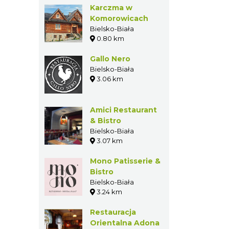
Karczma w
Komorowicach
Bielsko-Biała
0.80 km
Gallo Nero
Bielsko-Biała
3.06 km
Amici
Restaurant &
Bistro
Bielsko-Biała
3.07 km
Mono
Patisserie &
Bistro
Bielsko-Biała
3.24 km
Restauracja
Orientalna