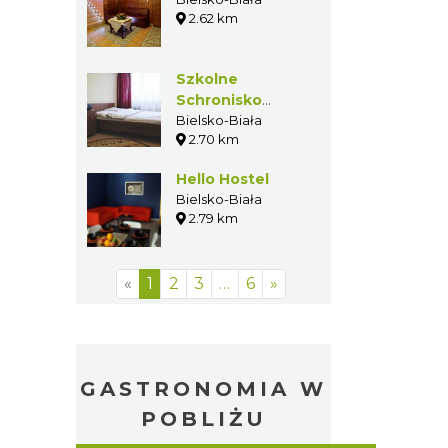
Bielsko-Biała
2.62 km
Szkolne
Schronisko
Młodzieżowe
Bielsko-Biała
2.70 km
PTSM Bolka i
Lolka
Hello Hostel
Bielsko-Biała
2.79 km
«
1
2
3
…
6
»
GASTRONOMIA W
POBLIŻU