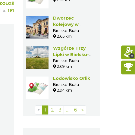
Bielsko-Biała
ŁOŚ
2.55 km
:
191
Dworzec
kolejowy w
Bielsku-Białej
Bielsko-Biała
2.65 km
Wzgórze Trzy
Lipki w Bielsku-
0
Białej
Bielsko-Biała
2.69 km
Lodowisko
Orlik
Bielsko-Biała
2.94 km
«
1
2
3
…
6
»