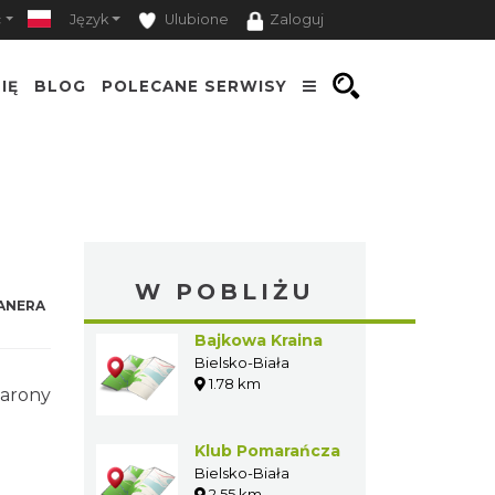
ość
Język
Ulubione
Zaloguj
IĘ
BLOG
POLECANE SERWISY
W POBLIŻU
NERA
Bajkowa Kraina
Bielsko-Biała
1.78 km
ście,
Klub
Pomarańcza