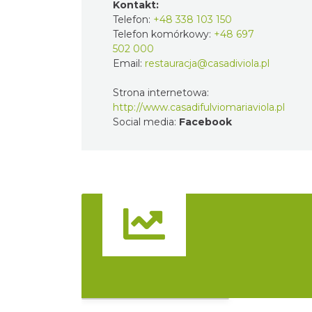
Kontakt:
Telefon:
+48 338 103 150
Telefon komórkowy:
+48
697 502 000
Email:
restauracja@casadiviola.pl
Strona internetowa:
http://www.casadifulviomariaviola.p
Social media:
Facebook
Widok pełnoekranowy:
Atrakcje
Nocleg