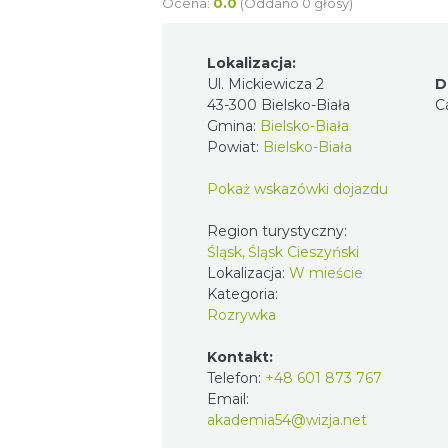
Ocena:
0.0
(Oddano 0 głosy)
Lokalizacja:
Ul. Mickiewicza 2
D
43-300 Bielsko-Biała
C
Gmina:
Bielsko-Biała
Powiat:
Bielsko-Biała
Pokaż wskazówki dojazdu
Region turystyczny:
Śląsk, Śląsk Cieszyński
Lokalizacja:
W mieście
Kategoria:
Rozrywka
Kontakt:
Telefon:
+48 601 873 767
Email:
akademia54@wizja.net