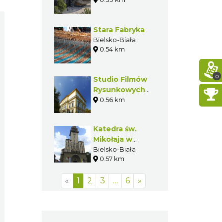
Stara Fabryka
Bielsko-Biała
0.54 km
0
Studio Filmów
Rysunkowych
w Bielsku-
0.56 km
Białej
Katedra św.
Mikołaja w
Bielsku-Białej
Bielsko-Biała
0.57 km
«
1
2
3
…
6
»