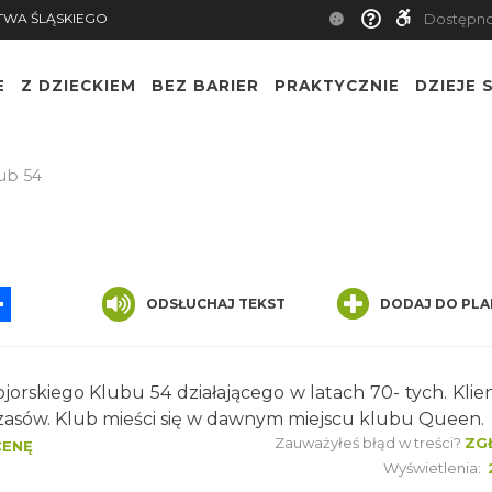
TWA ŚLĄSKIEGO
Dostępn
E
Z DZIECKIEM
BEZ BARIER
PRAKTYCZNIE
DZIEJE S
ub 54
App
ssenger
Share
ODSŁUCHAJ TEKST
DODAJ DO PLA
orskiego Klubu 54 działającego w latach 70- tych. Klie
zasów. Klub mieści się w dawnym miejscu klubu Queen.
Zauważyłeś błąd w treści?
ZG
CENĘ
Wyświetlenia: