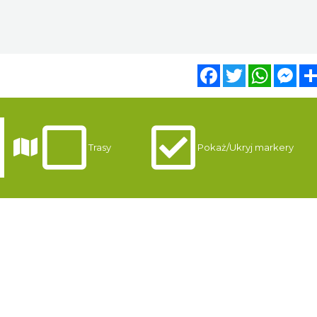
Facebook
Twitter
WhatsA
Mes
i
Trasy
Pokaż/Ukryj markery