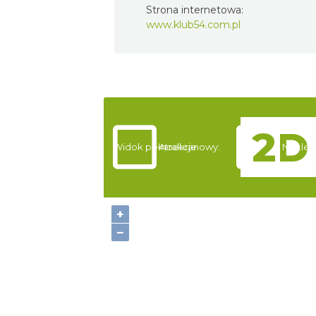
Strona internetowa:
www.klub54.com.pl
Widok pełnoekranowy:
Atrakcje
Nocleg
+
−