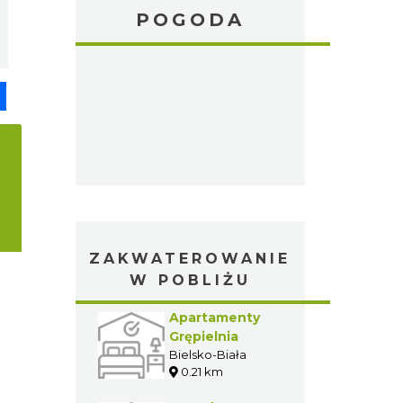
POGODA
pp
senger
Share
ZAKWATEROWANIE
W POBLIŻU
Apartamenty
Grępielnia
Bielsko-Biała
0.21 km