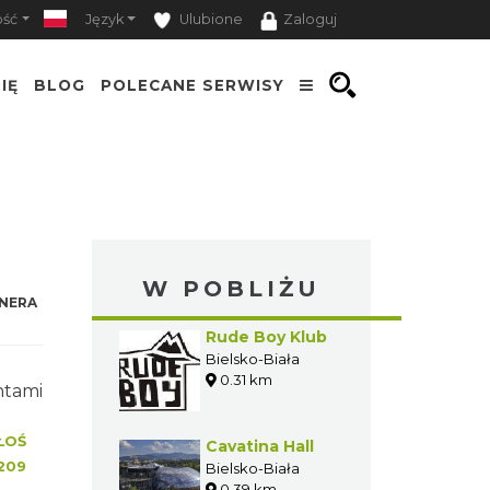
ość
Język
Ulubione
Zaloguj
IĘ
BLOG
POLECANE SERWISY
W POBLIŻU
NERA
Rude Boy Klub
Bielsko-Biała
0.31 km
ntami
ŁOŚ
Cavatina Hall
209
Bielsko-Biała
0.39 km