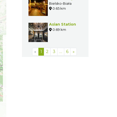
Bielsko-Biała
0.65 km
Asian Station
0.69 km
«
1
2
3
…
6
»