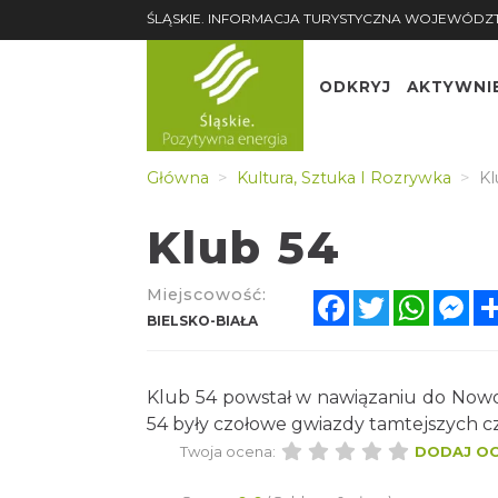
ŚLĄSKIE. INFORMACJA TURYSTYCZNA WOJEWÓDZ
ODKRYJ
AKTYWNI
Główna
Kultura, Sztuka I Rozrywka
Kl
Klub 54
Miejscowość:
Facebook
Twitter
Whats
Me
BIELSKO-BIAŁA
Klub 54 powstał w nawiązaniu do Nowoj
54 były czołowe gwiazdy tamtejszych c
Twoja ocena:
DODAJ O