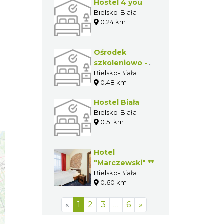
Hostel 4 you
Bielsko-Biała
0.24 km
Ośrodek
szkoleniowo -
sportowy
Bielsko-Biała
0.48 km
"Widok
Centrum"
Hostel Biała
Bielsko-Biała
0.51 km
Hotel
"Marczewski" **
Bielsko-Biała
0.60 km
«
1
2
3
…
6
»