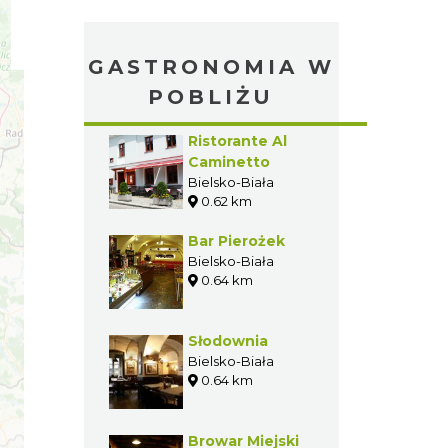
GASTRONOMIA W
POBLIŻU
Ristorante Al
Caminetto
Bielsko-Biała
0.62 km
Bar Pierożek
Bielsko-Biała
0.64 km
Słodownia
Bielsko-Biała
0.64 km
Browar Miejski