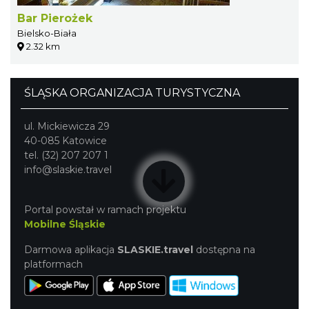
Bar Pierożek
Bielsko-Biała
2.32 km
ŚLĄSKA ORGANIZACJA TURYSTYCZNA
ul. Mickiewicza 29
40-085 Katowice
tel. (32) 207 207 1
info@slaskie.travel
Portal powstał w ramach projektu
Mobilne Śląskie
Darmowa aplikacja
SLASKIE.travel
dostępna na
platformach