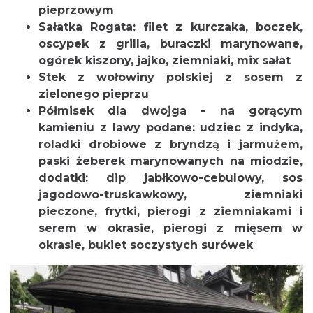
pieprzowym
Sałatka Rogata: filet z kurczaka, boczek,
oscypek z grilla, buraczki marynowane,
ogórek kiszony, jajko, ziemniaki, mix sałat
Stek z wołowiny polskiej z sosem z
zielonego pieprzu
Półmisek dla dwojga - na gorącym
kamieniu z lawy podane: udziec z indyka,
roladki drobiowe z bryndzą i jarmużem,
paski żeberek marynowanych na miodzie,
dodatki: dip jabłkowo-cebulowy, sos
jagodowo-truskawkowy, ziemniaki
pieczone, frytki, pierogi z ziemniakami i
serem w okrasie, pierogi z mięsem w
okrasie, bukiet soczystych surówek