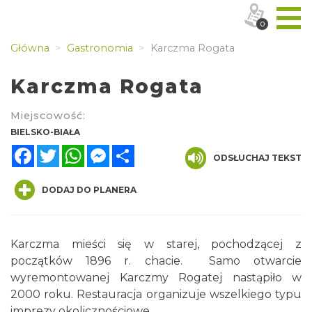
0
Główna
Gastronomia
Karczma Rogata
Karczma Rogata
Miejscowość:
BIELSKO-BIAŁA
Facebook
Twitter
WhatsApp
Messenger
Share
ODSŁUCHAJ TEKST
DODAJ DO PLANERA
Karczma mieści się w starej, pochodzącej z
początków 1896 r. chacie. Samo otwarcie
wyremontowanej Karczmy Rogatej nastąpiło w
2000 roku. Restauracja organizuje wszelkiego typu
imprezy okolicznościowe.