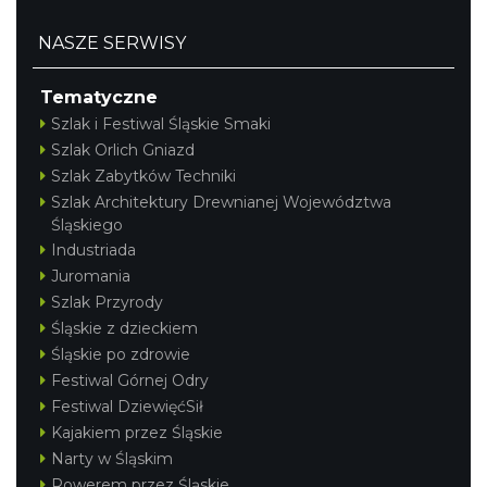
NASZE SERWISY
Tematyczne
Szlak i Festiwal Śląskie Smaki
Szlak Orlich Gniazd
Szlak Zabytków Techniki
Szlak Architektury Drewnianej Województwa
Śląskiego
Industriada
Juromania
Szlak Przyrody
Śląskie z dzieckiem
Śląskie po zdrowie
Festiwal Górnej Odry
Festiwal DziewięćSił
Kajakiem przez Śląskie
Narty w Śląskim
Rowerem przez Śląskie