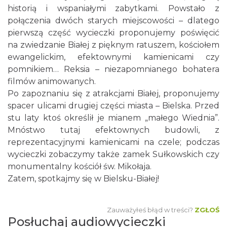
historią i wspaniałymi zabytkami. Powstało z
połączenia dwóch starych miejscowości – dlatego
pierwszą część wycieczki proponujemy poświęcić
na zwiedzanie Białej z pięknym ratuszem, kościołem
ewangelickim, efektownymi kamienicami czy
pomnikiem… Reksia – niezapomnianego bohatera
filmów animowanych.
Po zapoznaniu się z atrakcjami Białej, proponujemy
spacer ulicami drugiej części miasta – Bielska. Przed
stu laty ktoś określił je mianem „małego Wiednia”.
Mnóstwo tutaj efektownych budowli, z
reprezentacyjnymi kamienicami na czele; podczas
wycieczki zobaczymy także zamek Sułkowskich czy
monumentalny kościół św. Mikołaja.
Zatem, spotkajmy się w Bielsku-Białej!
Zauważyłeś błąd w treści?
ZGŁOŚ
Posłuchaj audiowycieczki