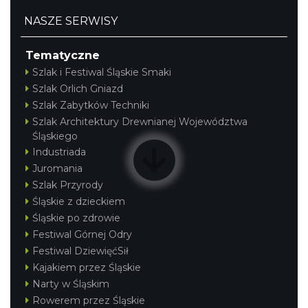
NASZE SERWISY
Tematyczne
Szlak i Festiwal Śląskie Smaki
Szlak Orlich Gniazd
Szlak Zabytków Techniki
Szlak Architektury Drewnianej Województwa
Śląskiego
Industriada
Juromania
Szlak Przyrody
Śląskie z dzieckiem
Śląskie po zdrowie
Festiwal Górnej Odry
Festiwal DziewięćSił
Kajakiem przez Śląskie
Narty w Śląskim
Rowerem przez Śląskie