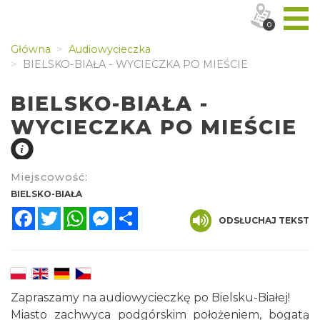
0
Główna
Audiowycieczka
BIELSKO-BIAŁA - WYCIECZKA PO MIEŚCIE
BIELSKO-BIAŁA -
WYCIECZKA PO MIEŚCIE
Miejscowość:
BIELSKO-BIAŁA
Facebook
Twitter
WhatsApp
Messenger
Share
ODSŁUCHAJ TEKST
Zapraszamy na audiowycieczkę po Bielsku-Białej!
Miasto zachwyca podgórskim położeniem, bogatą