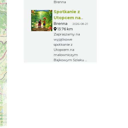
Brenna
Spotkanie z
Utopcem na
Bajkowym
Brenna
2026-08-21
13.76 km
Szlaku
Zapraszamy na
wyjątkowe
spotkanie z
Utopcem na
malowniczym
Bajkowym Szlaku w
Brennej.