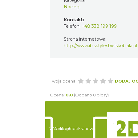
Kategoria:
Noclegi
Kontakt:
Telefon:
+48 338 199 199
Strona internetowa:
http://www.ibisstylesbielskobiala.pl
Twoja ocena:
DODAJ O
Ocena:
0.0
(Oddano 0 głosy)
Widok pełnoekranowy:
Atrakcje
Noclegi