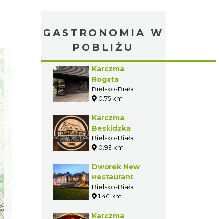
GASTRONOMIA W
POBLIŻU
Karczma
Rogata
Bielsko-Biała
0.75 km
Karczma
Beskidzka
Bielsko-Biała
0.93 km
Dworek New
Restaurant
Bielsko-Biała
1.40 km
Karczma