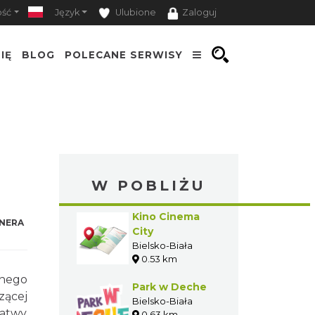
ość
Język
Ulubione
Zaloguj
IĘ
BLOG
POLECANE SERWISY
W POBLIŻU
Kino Cinema
NERA
City
Bielsko-Biała
0.53 km
wnego
Park w Deche
zącej
Bielsko-Biała
łatwy
0.63 km