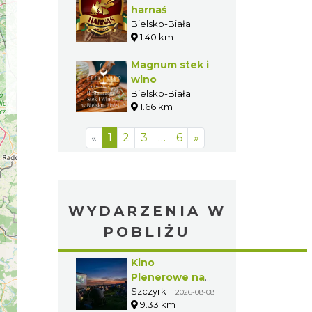
harnaś
Bielsko-Biała
1.40 km
Magnum stek i
wino
Bielsko-Biała
1.66 km
«
1
2
3
…
6
»
WYDARZENIA W
POBLIŻU
Kino
Plenerowe na
Hali
Szczyrk
2026-08-08
9.33 km
Skrzyczeńskiej