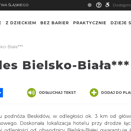
TWA ŚLĄSKIEGO
Dostępn
E
Z DZIECKIEM
BEZ BARIER
PRAKTYCZNIE
DZIEJE S
sko-Biała***
les Bielsko-Biała***
App
ssenger
Share
ODSŁUCHAJ TEKST
DODAJ DO PLA
eży u podnóża Beskidów, w odległości ok. 3 km od głó
wego. Doskonała lokalizacja hotelu przy drodze łąc
 odległości od obwodnicy Bielska-Białej gwarantuje 