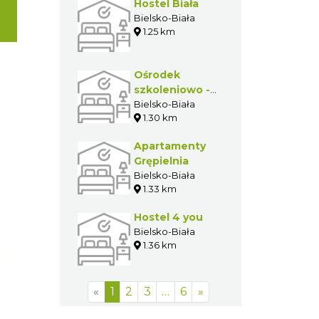
Hostel Biała
Bielsko-Biała
1.25 km
Ośrodek
szkoleniowo -
sportowy
Bielsko-Biała
1.30 km
"Widok
Centrum"
Apartamenty
Grępielnia
Bielsko-Biała
1.33 km
Hostel 4 you
Bielsko-Biała
1.36 km
«
1
2
3
…
6
»