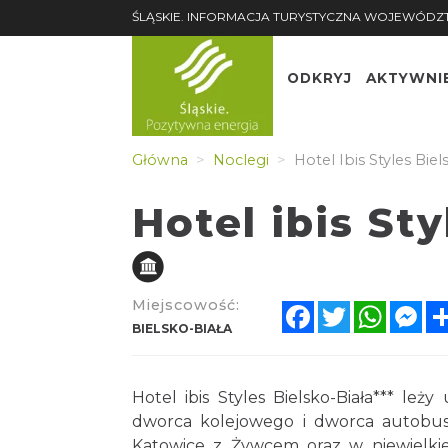
ŚLĄSKIE. INFORMACJA TURYSTYCZNA WOJEWÓDZ
ODKRYJ
AKTYWNI
Główna
Noclegi
Hotel Ibis Styles Biel
Hotel ibis Sty
Miejscowość:
Facebook
Twitter
Whats
Me
BIELSKO-BIAŁA
Hotel ibis Styles Bielsko-Biała*** l
dworca kolejowego i dworca autobuso
Katowice z Żywcem oraz w niewielkiej