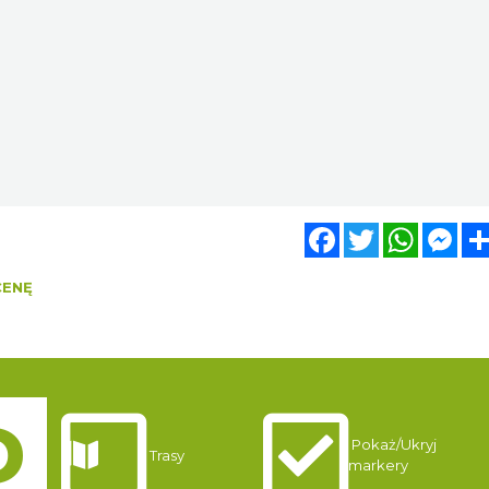
Facebook
Twitter
WhatsA
Mes
CENĘ
Pokaż/Ukryj
Trasy
markery