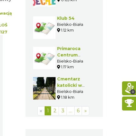
wacją
Klub 54
Bielsko-Biała
ŁOŚ
1.12 km
127
Primaroca
Centrum
Wspinaczkowe
Bielsko-Biała
1.17 km
Cmentarz
katolicki w
Białej
Bielsko-Biała
0
1.18 km
«
1
2
3
…
6
»