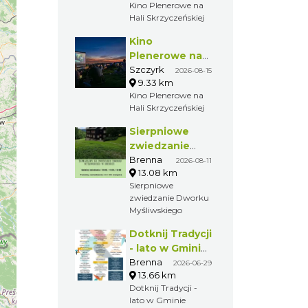
Kino Plenerowe na
Hali Skrzyczeńskiej
Kino
Plenerowe na
Hali
Szczyrk
2026-08-15
9.33 km
Skrzyczeńskiej
Kino Plenerowe na
Hali Skrzyczeńskiej
Sierpniowe
zwiedzanie
Dworku
Brenna
2026-08-11
13.08 km
Myśliwskiego
Sierpniowe
zwiedzanie Dworku
Myśliwskiego
Dotknij Tradycji
- lato w Gminie
Brenna
Brenna
2026-06-29
13.66 km
Dotknij Tradycji -
lato w Gminie