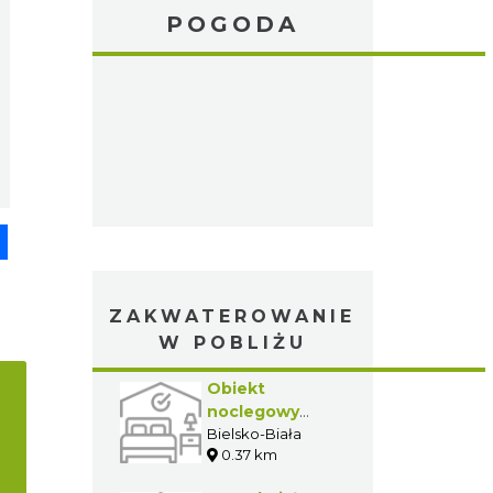
POGODA
pp
senger
Share
ZAKWATEROWANIE
W POBLIŻU
Obiekt
noclegowy
Beskid Park
Bielsko-Biała
0.37 km