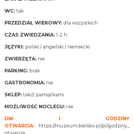
WC:
tak
PRZEDZIAŁ WIEKOWY:
dla wszystkich
CZAS ZWIEDZANIA:
1-2 h
JĘZYKI:
polski / angielski / niemiecki
ZWIERZĘTA:
nie
PARKING:
brak
GASTRONOMIA:
nie
SKLEP:
tak/z pamiątkami
MOŻLIWOŚĆ NOCLEGU:
nie
DNI I GODZINY
OTWARCIA:
https://muzeum.bielsko.pl/pl/godziny_
otwarcia