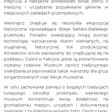
instytucji, a następnie powiększało swoje zbiory o
maszyny i urządzenia pozyskiwane głównie w
miejscowych zakładach przemysłowych.
Wewnątrz znajduje się niezwykła ekspozycja
historyczna opowiadająca dzieje bielsko-bialskiego
przemysłu. Ponadto zwiedzający mogą poznać
technologię wytwarzania tkanin wełnianych, na
oryginalnej, historycznej linii produkcyjnej.
Koneserów sztuki zapraszamy do znajdującej się na
poddaszu Galerii w Fabryce, gdzie są prezentowane
wystawy czasowe. Muzeum oprócz tradycyjnego
zwiedzania przeprowadza także warsztaty dla grup
zorganizowanych oraz lekcje muzealne.
W celu zachowania pamięci o bogatych tradycjach
tutejszego ośrodka przemysłu wełnianego
muzeum koncentruje swoją działalność na
gromadzeniu maszyn, urządzeń i dokumentacji
związanej z tą dziedziną wytwórczości. Oprócz tego,