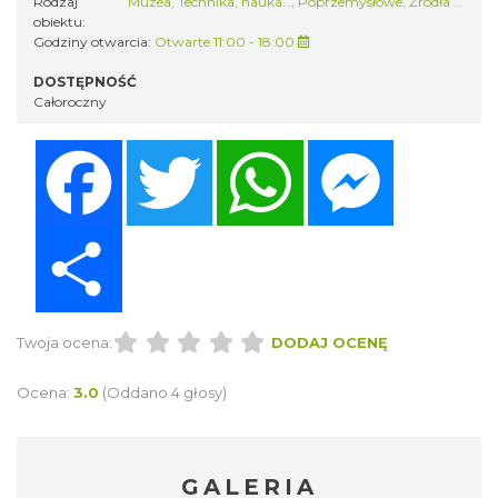
Rodzaj
Muzea
,
Technika, nauka…
,
Poprzemysłowe
,
Źródła historii
obiektu:
Godziny otwarcia:
Otwarte 11:00 - 18:00
DOSTĘPNOŚĆ
Całoroczny
Facebook
Twitter
WhatsApp
Messenger
Share
Twoja ocena:
DODAJ OCENĘ
Ocena:
3.0
(Oddano 4 głosy)
GALERIA