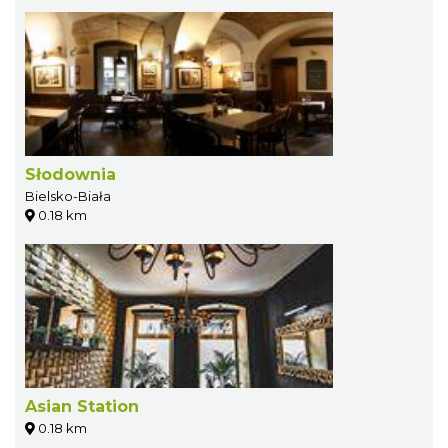
Słodownia
Bielsko-Biała
0.18 km
Asian Station
0.18 km