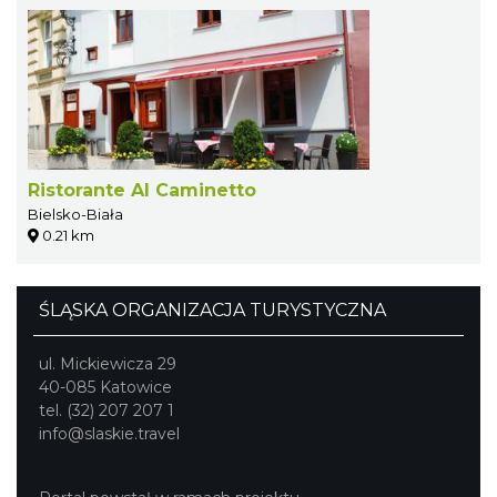
Ristorante Al Caminetto
Bielsko-Biała
0.21 km
ŚLĄSKA ORGANIZACJA TURYSTYCZNA
ul. Mickiewicza 29
40-085 Katowice
tel. (32) 207 207 1
info@slaskie.travel