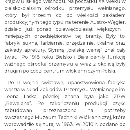
krajów Bliskiego Wschodu. Na początku XX wieku w
bielsko-bialskim ośrodku przemysłu wełnianego,
który był trzecim co do wielkości zakładem
produkcyjnym tego typu na terenie Austro-Węgier,
działało już ponad dziewięćdziesiąt większych i
mniejszych przedsiębiorstw tej branży. Były to:
fabryki sukna, farbiarnie, przędzalnie, tkalnie oraz
zakłady apretury. Słynną „bielską wełnę” znał cały
świat. Po 1918 roku Bielsko i Biała pełniły funkcję
ważnego ośrodka przemysłu a wraz z okolicą były
drugim po Łodzi centrum włókienniczym Polski.
Po II wojnie światowej upaństwowiona fabryka
weszła w skład Zakładów Przemysłu Wełnianego im.
Leona Laska, później znana była jako ZPW
„Bewelana”. Po zakończeniu produkcji część
zabudowań przeznaczono na potrzeby
ówczesnego Muzeum Techniki Włókienniczej, które
wprowadziło się tutaj w 1983. W 2010 r. oddano do