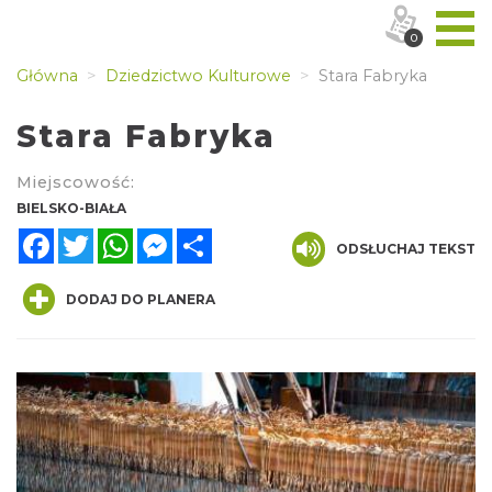
0
Główna
Dziedzictwo Kulturowe
Stara Fabryka
Stara Fabryka
Miejscowość:
BIELSKO-BIAŁA
Facebook
Twitter
WhatsApp
Messenger
Share
ODSŁUCHAJ TEKST
DODAJ DO PLANERA