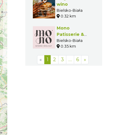
wino
Bielsko-Biała
0.32 km
Mono
Patisserie &
Bistro
Bielsko-Biała
0.35 km
«
1
2
3
…
6
»