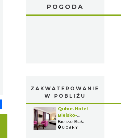
POGODA
ZAKWATEROWANIE
W POBLIŻU
pp
senger
Share
Qubus Hotel
Bielsko-
Biała****
Bielsko-Biała
0.08 km