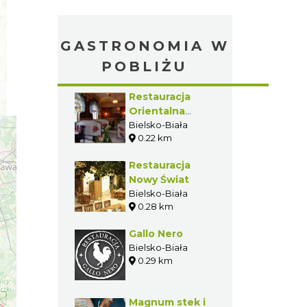
GASTRONOMIA W
POBLIŻU
Restauracja
Orientalna
Adona
Bielsko-Biała
0.22 km
Restauracja
Nowy Świat
Bielsko-Biała
0.28 km
Gallo Nero
Bielsko-Biała
0.29 km
Magnum stek i