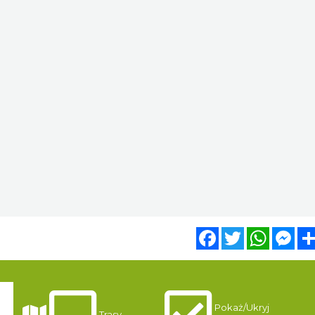
Facebook
Twitter
WhatsA
Mes
Pokaż/Ukryj
gi
Trasy