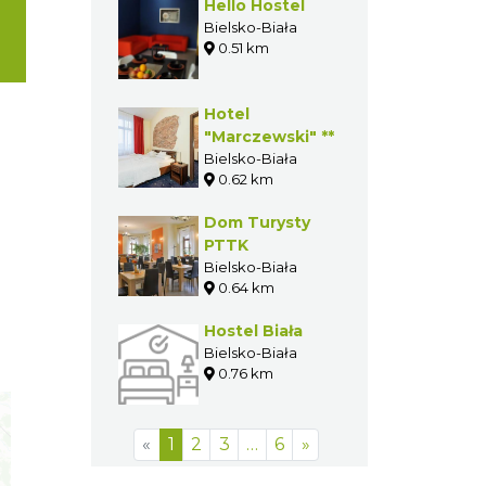
Hello Hostel
Bielsko-Biała
0.51 km
Hotel
"Marczewski" **
Bielsko-Biała
0.62 km
Dom Turysty
PTTK
Bielsko-Biała
0.64 km
Hostel Biała
Bielsko-Biała
0.76 km
«
1
2
3
…
6
»