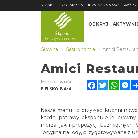
ŚLĄSKIE. INFORMACJA TURYSTYCZNA WOJEWÓDZ
ODKRYJ
AKTYWNI
Główna
Gastronomia
Amici Restauran
Amici Restaur
Miejscowość:
Facebook
Twitter
Whats
Me
BIELSKO-BIAŁA
Nasze menu to przykład kuchni nowopol
każdej potrawy eksponuje jej główny 
morza, jak i propozycji bezmięsnych.
i oryginalne lody, przygotowywane z uż