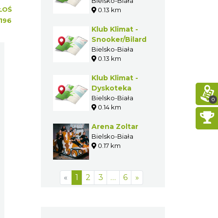
Bielsko-Biała
ŁOŚ
0.13 km
196
Klub Klimat -
Snooker/Bilard
Bielsko-Biała
0.13 km
Klub Klimat -
Dyskoteka
Bielsko-Biała
0
0.14 km
Arena Zoltar
Bielsko-Biała
0.17 km
«
1
2
3
…
6
»