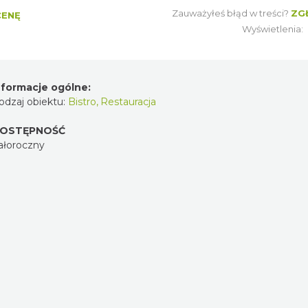
Zauważyłeś błąd w treści?
ZG
CENĘ
Wyświetlenia:
nformacje ogólne:
odzaj obiektu:
Bistro
,
Restauracja
OSTĘPNOŚĆ
ałoroczny