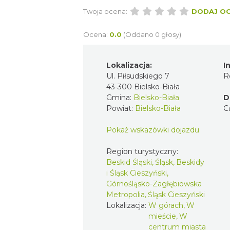
Twoja ocena:
DODAJ O
Ocena:
0.0
(Oddano 0 głosy)
Lokalizacja:
I
Ul. Piłsudskiego 7
R
43-300 Bielsko-Biała
Gmina:
Bielsko-Biała
D
Powiat:
Bielsko-Biała
C
Pokaż wskazówki dojazdu
Region turystyczny:
Beskid Śląski, Śląsk, Beskidy
i Śląsk Cieszyński,
Górnośląsko-Zagłębiowska
Metropolia, Śląsk Cieszyński
Lokalizacja:
W górach, W
mieście, W
centrum miasta