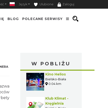
ość
Język
Ulubione
Zaloguj
IĘ
BLOG
POLECANE SERWISY
W POBLIŻU
NERA
Kino Helios
Bielsko-Biała
0.04 km
nazwa
woców
rbety
Klub Klimat -
Kręgielnia