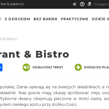
TWA ŚLĄSKIEGO
Dostępn
E
Z DZIECKIEM
BEZ BARIER
PRAKTYCZNIE
DZIEJE S
t & Bistro
ant & Bistro
App
ssenger
Share
ODSŁUCHAJ TEKST
DODAJ DO PLA
skiej. Dania opierają się na świeżych składnikach, a 
składnik. Nasi goście mają okazję spróbować mięs, o
 Wyborne desery obejmują pieczone w Amici ciasta, so
yciem ciekłego azotu przy stoliku Gości.