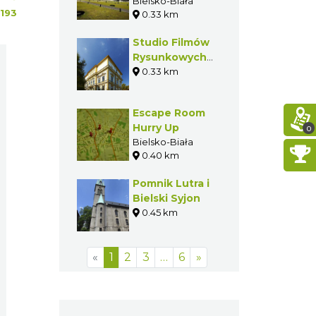
Animacji OKO
Bielsko-Biała
193
0.33 km
Studio Filmów
Rysunkowych
w Bielsku-
0.33 km
Białej
Escape Room
Hurry Up
0
Bielsko-Biała
0.40 km
Pomnik Lutra i
Bielski Syjon
0.45 km
«
1
2
3
…
6
»