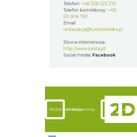
Telefon:
+48 338 223 275
Telefon komórkowy:
+48
531 818 781
Email:
restauracja@lunita.bielsko.pl
Strona internetowa:
http://www.lunita.pl/
Social media:
Facebook
Widok pełnoekranowy:
Atrakcje
Noclegi