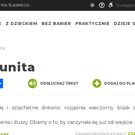
TWA ŚLĄSKIEGO
Dostępn
E
Z DZIECKIEM
BEZ BARIER
PRAKTYCZNIE
DZIEJE S
ita
unita
App
ssenger
Share
ODSŁUCHAJ TEKST
DODAJ DO PLA
 i szlachetne drewno rozjaśnia wieczorny blask 
nia i duszy. Dbamy o to, by zaczynała się już od wejścia :
Zauważyłeś błąd w treści?
ZG
CENĘ