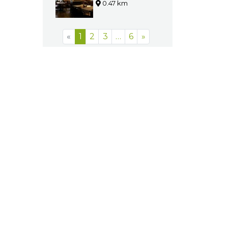
Bielsko-Biała
0.43 km
Słodownia
Bielsko-Biała
0.47 km
«
1
2
3
…
6
»