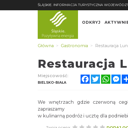
ŚLĄSKIE. INFORMACJA TURYSTYCZNA WOJEWÓDZ
ODKRYJ
AKTYWNI
Główna
Gastronomia
Restauracja Lun
Restauracja L
Miejscowość:
Facebook
Twitter
Whats
Me
BIELSKO-BIAŁA
We wnętrzach gdzie czerwoną cegłę
zapraszamy
w kulinarną podróż i ucztę dla podniebie
Twoja ocena:
DODAJ O