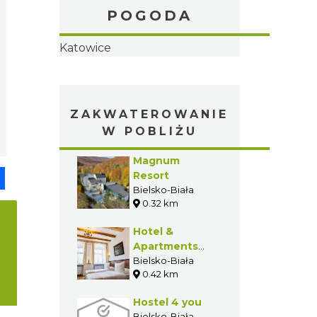
POGODA
pp
senger
Share
ZAKWATEROWANIE
W POBLIŻU
Magnum
Resort
Bielsko-Biała
0.32 km