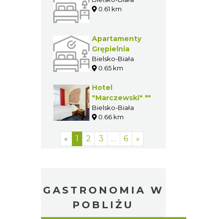
Hotel &
Apartments
Ventus Rosa
Bielsko-Biała
0.42 km
Hostel 4 you
Bielsko-Biała
0.61 km
Apartamenty
Grępielnia
Bielsko-Biała
0.65 km
Hotel
"Marczewski" **
Bielsko-Biała
0.66 km
«
1
2
3
…
6
»