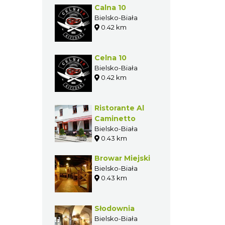
GASTRONOMIA W
POBLIŻU
Calna 10
Bielsko-Biała
0.42 km
Celna 10
Bielsko-Biała
0.42 km
Ristorante Al
Caminetto
Bielsko-Biała
0.43 km
Browar Miejski