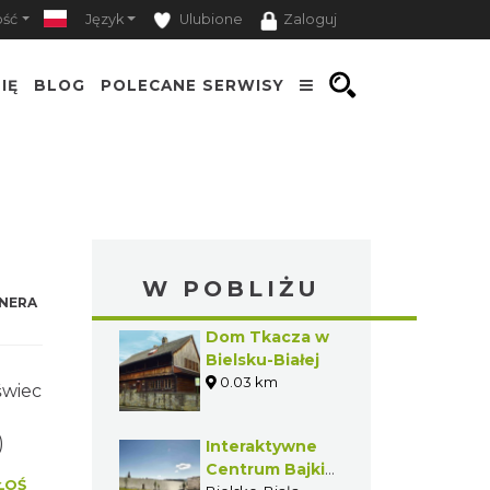
ość
Język
Ulubione
Zaloguj
IĘ
BLOG
POLECANE SERWISY
W POBLIŻU
NERA
Dom Tkacza w
Bielsku-Białej
0.03 km
świec
)
Interaktywne
Centrum Bajki i
ŁOŚ