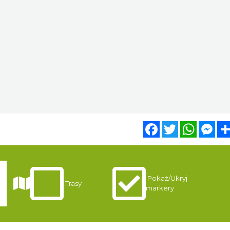
Facebook
Twitter
WhatsA
Mes
Pokaż/Ukryj
Trasy
markery