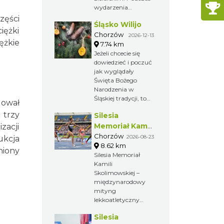
wydarzenia
odbywają się
zęści
Śląsko Wilijo
pokazy prac
iężki
żniwnych i działania
Chorzów
2026-12-13
ężkie
młynów.
7.74 km
Jeżeli chcecie się
dowiedzieć i poczuć
jak wyglądały
Święta Bożego
Narodzenia w
Śląskiej tradycji, to
lował
zapraszamy Was do
 trzy
Silesia
chorzowskiego
skansenu na Śląsko
Memoriał Kamili
zacji
Wilijo.
Skolimowskiej
Chorzów
2026-08-23
ukcja
8.62 km
niony
Silesia Memoriał
Kamili
Skolimowskiej –
międzynarodowy
mityng
lekkoatletyczny
organizowany
Silesia
przez Fundację