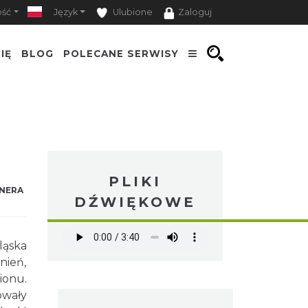
ość
Język
Ulubione
Zaloguj
IĘ
BLOG
POLECANE SERWISY
PLIKI
NERA
DŹWIĘKOWE
ląska
nień,
ionu.
wały