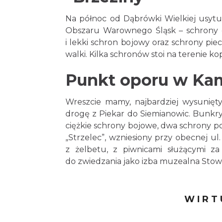
Na północ od Dąbrówki Wielkiej usyt
Obszaru Warownego Śląsk – schrony gru
i lekki schron bojowy oraz schrony pie
walki. Kilka schronów stoi na terenie kop
Punkt oporu w Ka
Wreszcie mamy, najbardziej wysunięt
drogę z Piekar do Siemianowic. Bunkry
ciężkie schrony bojowe, dwa schrony po
„Strzelec”, wzniesiony przy obecnej ul
z żelbetu, z piwnicami służącymi z
do zwiedzania jako izba muzealna Stowa
WIRT