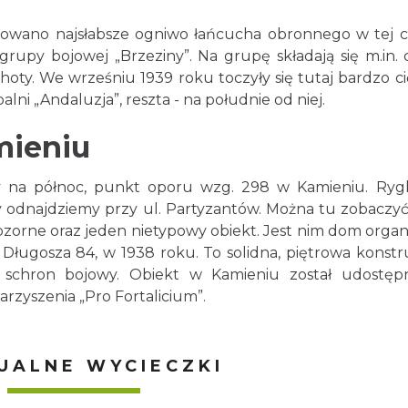
uowano najsłabsze ogniwo łańcucha obronnego w tej c
py bojowej „Brzeziny”. Na grupę składają się m.in. c
choty. We wrześniu 1939 roku toczyły się tutaj bardzo ci
alni „Andaluzja”, reszta - na południe od niej.
mieniu
y na północ, punkt oporu wzg. 298 w Kamieniu. Ryg
 odnajdziemy przy ul. Partyzantów. Można tu zobaczyć
zorne oraz jeden nietypowy obiekt. Jest nim dom organi
. Długosza 84, w 1938 roku. To solidna, piętrowa konstr
a schron bojowy. Obiekt w Kamieniu został udostęp
rzyszenia „Pro Fortalicium”.
UALNE WYCIECZKI