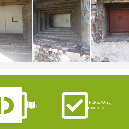
Pokaż/Ukryj
Trasy
markery