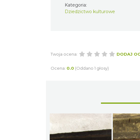
Kategoria:
Dziedzictwo kulturowe
Twoja ocena:
DODAJ O
Ocena:
0.0
(Oddano 1 głosy)