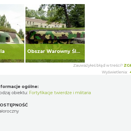
ria
Obszar Warowny Śląsk
Zauważyłeś błąd w treści?
ZG
Wyświetlenia:
nformacje ogólne:
odzaj obiektu:
Fortyfikacje twierdze i militaria
OSTĘPNOŚĆ
ałoroczny