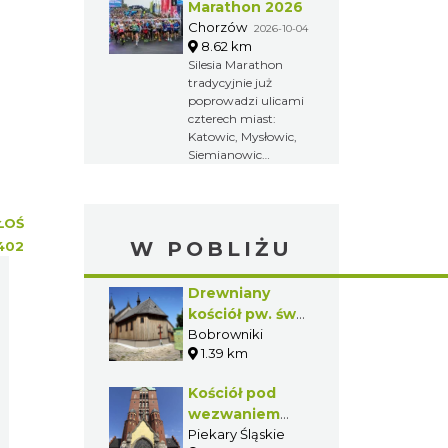
Kamili
Marathon 2026
Skolimowskiej.
Chorzów
2026-10-04
Zawody poświęcone
8.62 km
są pamięci zmarłej
Silesia Marathon
w lutym 2009 roku
tradycyjnie już
Kamili
poprowadzi ulicami
Skolimowskiej –
czterech miast:
mistrzyni
Katowic, Mysłowic,
olimpijskiej w rzucie
Siemianowic
młotem z 2000
Śląskich i Chorzowa.
roku.
Jest to największa
impreza biegowa na
ŁOŚ
Śląsku i jeden z
W POBLIŻU
największych
402
maratonów w
Polsce.
Drewniany
kościół pw. św.
Wawrzyńca w
Bobrowniki
1.39 km
Bobrownikach
Kościół pod
wezwaniem
Najświętszego
Piekary Śląskie