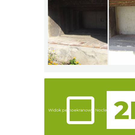
Atrakcje
Widok pełnoekranowy:
Noclegi