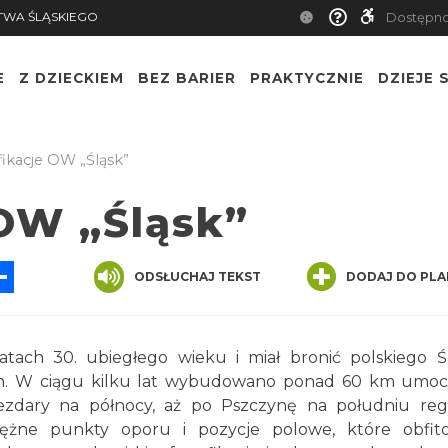
TWA ŚLĄSKIEGO
Dostępn
E
Z DZIECKIEM
BEZ BARIER
PRAKTYCZNIE
DZIEJE S
fikacje OW „Śląsk”
 OW „Śląsk”
App
ssenger
Share
ODSŁUCHAJ TEKST
DODAJ DO PLA
tach 30. ubiegłego wieku i miał bronić polskiego Ś
ch. W ciągu kilku lat wybudowano ponad 60 km umoc
iezdary na północy, aż po Pszczynę na południu reg
żne punkty oporu i pozycje polowe, które obfito