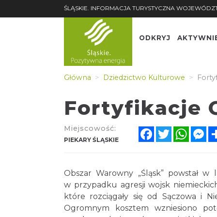
ŚLĄSKIE. INFORMACJA TURYSTYCZNA WOJEWÓDZ
ODKRYJ
AKTYWNI
Główna
Dziedzictwo Kulturowe
Forty
Fortyfikacje
Miejscowość:
Facebook
Twitter
Whats
Me
PIEKARY ŚLĄSKIE
Obszar Warowny „Śląsk” powstał w la
w przypadku agresji wojsk niemiecki
które rozciągały się od Sączowa i N
Ogromnym kosztem wzniesiono potę