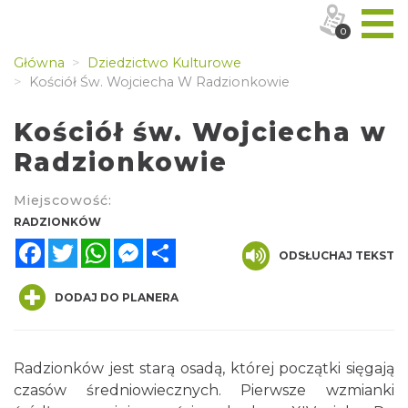
0
Główna
Dziedzictwo Kulturowe
Kościół Św. Wojciecha W Radzionkowie
Kościół św. Wojciecha w
Radzionkowie
Miejscowość:
RADZIONKÓW
Facebook
Twitter
WhatsApp
Messenger
Share
ODSŁUCHAJ TEKST
DODAJ DO PLANERA
Radzionków jest starą osadą, której początki sięgają
czasów średniowiecznych. Pierwsze wzmianki