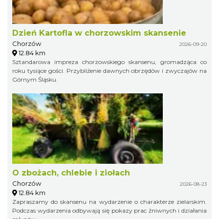
Dzień Kartofla w chorzowskim skansenie
Chorzów
2026-09-20
12.84 km
Sztandarowa impreza chorzowskiego skansenu, gromadząca co
roku tysiące gości. Przybliżenie dawnych obrzędów i zwyczajów na
Górnym Śląsku.
O zbożach, chlebie i ziołach
Chorzów
2026-08-23
12.84 km
Zapraszamy do skansenu na wydarzenie o charakterze zielarskim.
Podczas wydarzenia odbywają się pokazy prac żniwnych i działania