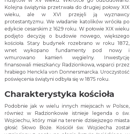
husytów w XV wieku. Wkrótce go odbudowano.
Kolejna świątynia przetrwała do drugiej połowy XIX
wieku, ale w XVI przejęli ją wyznawcy
protestantyzmu. We władanie katolików wróciła po
edykcie cesarskim z 1629 roku. W połowie XIX wieku
podjęto decyzję o budowie nowego, większego
kościoła. Stary budynek rozebrano w roku 1872,
wnet wykopano fundamenty pod nowy i
wmurowano kamień węgielny. Inwestycję
finansowali mieszkańcy Radzionkowa, wsparci przez
hrabiego Henckla von Donnersmarcka. Uroczystość
poświęcenia świątyni odbyła się w 1875 roku.
Charakterystyka kościoła
Podobnie jak w wielu innych miejscach w Polsce,
również w Radzionkowie istnieje legenda o św.
Wojciechu, który miał na terenie dzisiejszego miasta
głosić Słowo Boże. Kościół św. Wojciecha został