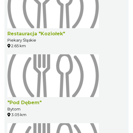
Restauracja "Koziołek"
Piekary Śląskie
2.65 km
"Pod Dębem"
Bytom
3.05 km