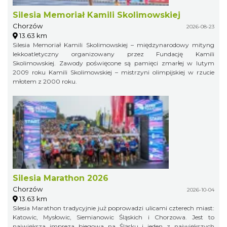
Silesia Memoriał Kamili Skolimowskiej
Chorzów
2026-08-23
13.63 km
Silesia Memoriał Kamili Skolimowskiej – międzynarodowy mityng
lekkoatletyczny organizowany przez Fundację Kamili
Skolimowskiej. Zawody poświęcone są pamięci zmarłej w lutym
2009 roku Kamili Skolimowskiej – mistrzyni olimpijskiej w rzucie
młotem z 2000 roku.
Silesia Marathon 2026
Chorzów
2026-10-04
13.63 km
Silesia Marathon tradycyjnie już poprowadzi ulicami czterech miast:
Katowic, Mysłowic, Siemianowic Śląskich i Chorzowa. Jest to
największa impreza biegowa na Śląsku i jeden z największych