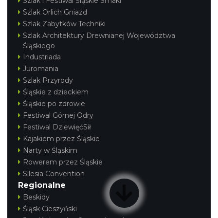
Szlak i Festiwal Śląskie Smaki
Szlak Orlich Gniazd
Szlak Zabytków Techniki
Szlak Architektury Drewnianej Województwa
Śląskiego
Industriada
Juromania
Szlak Przyrody
Śląskie z dzieckiem
Śląskie po zdrowie
Festiwal Górnej Odry
Festiwal DziewięćSił
Kajakiem przez Śląskie
Narty w Śląskim
Rowerem przez Śląskie
Silesia Convention
Regionalne
Beskidy
Śląsk Cieszyński