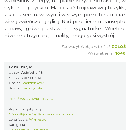
wzniesiony z cegły, na planie krzyża łacińskiego, w
stylu neogotyckim. Ma postać trójnawowej bazyliki,
z korpusem nawowym i węższym prezbiterium oraz
wieżą zwieńczoną iglicą. Nad przecięciem transeptu
z nawą główną ustawiono sygnaturkę. Wnętrze
również otrzymało jednolity, neogotycki wystrój.
Zauważyłeś błąd w treści?
ZGŁOŚ
Wyświetlenia:
1646
Lokalizacja:
Ul. św. Wojciecha 48
41-922 Radzionków
Gmina:
Radzionków
Powiat:
tarnogórski
Pokaż wskazówki dojazdu
Region turystyczny:
Górnośląsko-Zagłębiowska Metropolia
Lokalizacja:
W mieście
Kategoria:
Dziedzictwo kulturowe