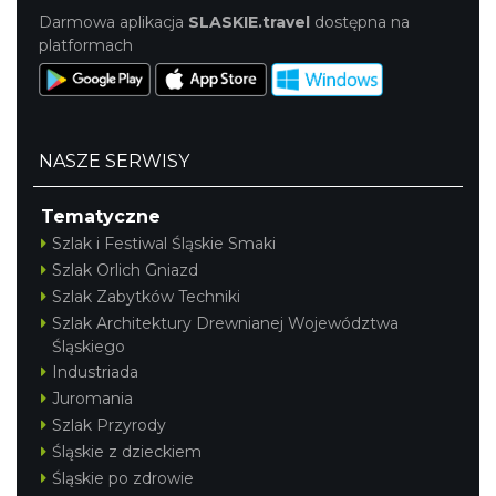
Darmowa aplikacja
SLASKIE.travel
dostępna na
platformach
NASZE SERWISY
Tematyczne
Szlak i Festiwal Śląskie Smaki
Szlak Orlich Gniazd
Szlak Zabytków Techniki
Szlak Architektury Drewnianej Województwa
Śląskiego
Industriada
Juromania
Szlak Przyrody
Śląskie z dzieckiem
Śląskie po zdrowie