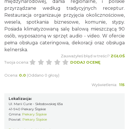
międzynarodowej, dania regionalne, i polskie
przyrządzane według tradycyjnych receptur.
Restauracja organizauje przyjęcia okolicznościowe,
wesela, spotkania biznesowe, komunie, stypy.
Posiada klimatyzowaną salę balową mieszczącą 90
osób, wyposażoną w sprzęt audio - video. W ofercie
pełna obsługa cateringowa, dekoracji oraz obsługa
kelnerska.
Zauważyłeś błąd w treści?
ZGŁOŚ
Twoja ocena:
DODAJ OCENĘ
Ocena:
0.0
(Oddano 0 głosy)
Wyświetlenia:
115
Lokalizacja:
Ul. Marii Curie - Skłodowskiej 65a
41-940 Piekary Śląskie
Gmina:
Piekary Śląskie
Powiat:
Piekary Śląskie