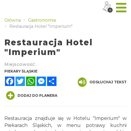
0
Główna
Gastronomia
Restauracja Hotel "Imperium"
Restauracja Hotel
"Imperium"
Miejscowość:
PIEKARY ŚLĄSKIE
Facebook
Twitter
WhatsApp
Messenger
Share
ODSŁUCHAJ TEKST
DODAJ DO PLANERA
Restauracja znajduje się w Hotelu "Imperium" w
Piekarach Śląskich, w menu potrawy kuchni