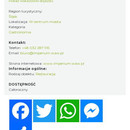
Pokaż wskazówki dojazdu
Region turystyczny:
Śląsk
Lokalizacja:
W centrum miasta
Kategoria:
Gastronomia
Kontakt:
Telefon:
+48 032 287 915
Email:
biuro@imperium.waw.pl
Strona internetowa:
www.imperium.waw.pl
Informacje ogólne:
Rodzaj obiektu:
Restauracja
DOSTĘPNOŚĆ
Całoroczny
Facebook
Twitter
WhatsApp
Messenger
Share