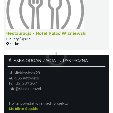
Restauracja - Hotel Pałac Wiśniewski
Piekary Śląskie
3.11 km
ŚLĄSKA ORGANIZACJA TURYSTYCZNA
ul. Mickiewicza 29
40-085 Katowice
tel. (32) 207 207 1
info@slaskie.travel
Portal powstał w ramach projektu
Mobilne Śląskie