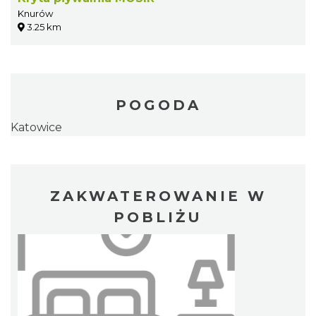
Knurów
3.25 km
POGODA
Katowice
ZAKWATEROWANIE W
POBLIŻU