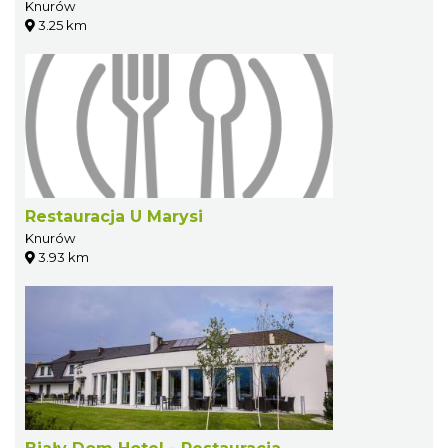
Knurów
3.25 km
Restauracja U Marysi
Knurów
3.93 km