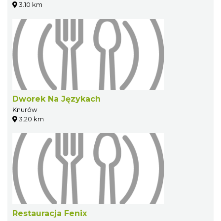
3.10 km
Dworek Na Językach
Knurów
3.20 km
Restauracja Fenix