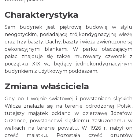
Charakterystyka
Sam budynek jest piętrową budowlą w stylu
neogotyckim, posiadającą trójkondygnacyjną wieżę
oraz trzy baszty. Dachy, baszty i wieża zwieńczone są
dekoracyjnymi blankami. W parku otaczającym
pałac znajduje się także murowany czworak z
początku XIX w., będący jednokondygnacyjnym
budynkiem z użytkowym poddaszem.
Zmiana właściciela
Gdy po I wojnie światowej i powstaniach śląskich
Wilcza znalazła się na terenie odrodzonej Polski,
tutejszy majątek oddano w dzierżawę Józefowi
Grzonce, powstańcowi śląskiemu zasłużonemu w
walkach na terenie powiatu. W 1926 r. nabył on
część majątku. Pozostałą część gruntów