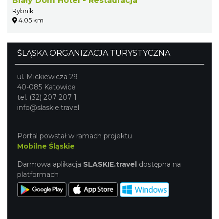
Biały Dom Hotel - Restauracja
Rybnik
4.05 km
ŚLĄSKA ORGANIZACJA TURYSTYCZNA
ul. Mickiewicza 29
40-085 Katowice
tel. (32) 207 207 1
info@slaskie.travel
Portal powstał w ramach projektu
Mobilne Śląskie
Darmowa aplikacja
SLASKIE.travel
dostępna na
platformach