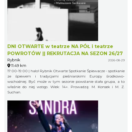
DNI OTWARTE w teatrze NA PÓŁ i teatrze
POWROTÓW || REKRUTACJA NA SEZON 26/27
Rybnik
2026-08-29
11.49 km
17:00-19:00 | halo! Rybnik Otwarte Spotkanie Śpiewacze - spotkanie
ze śpiewem i tradycjami pieśniarskimi Europy środkowo-
wschodniej. Być może w tym sezonie powstanie stała grupa, a to
właśnie do niej wstęp. Wiek: 14+. Prowadzą: M. Konsek i M. Z.
Suchan.