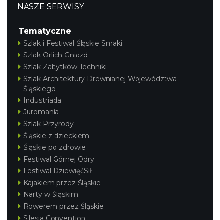
NASZE SERWISY
Tematyczne
Szlak i Festiwal Śląskie Smaki
Szlak Orlich Gniazd
Szlak Zabytków Techniki
Szlak Architektury Drewnianej Województwa
Śląskiego
Industriada
Juromania
Szlak Przyrody
Śląskie z dzieckiem
Śląskie po zdrowie
Festiwal Górnej Odry
Festiwal DziewięćSił
Kajakiem przez Śląskie
Narty w Śląskim
Rowerem przez Śląskie
Silesia Convention