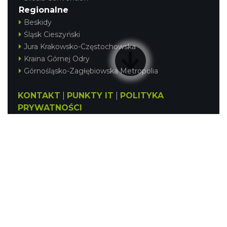
Regionalne
Beskidy
Śląsk Cieszyński
Jura Krakowsko-Częstochowska
Kraina Górnej Odry
Górnośląsko-Zagłębiowska Metropolia
KONTAKT
|
PUNKTY IT
|
POLITYKA
PRYWATNOŚCI