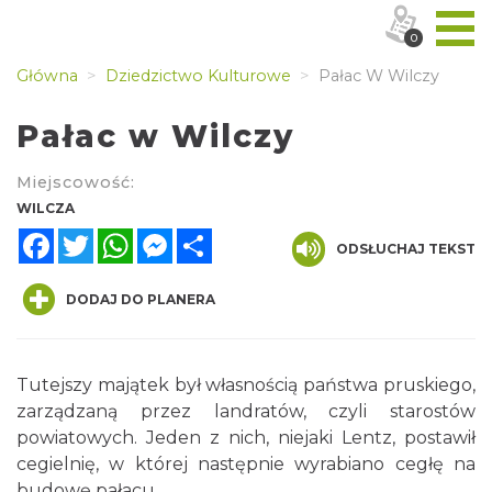
0
Główna
Dziedzictwo Kulturowe
Pałac W Wilczy
Pałac w Wilczy
Miejscowość:
WILCZA
Facebook
Twitter
WhatsApp
Messenger
Share
ODSŁUCHAJ TEKST
DODAJ DO PLANERA
Tutejszy majątek był własnością państwa pruskiego,
zarządzaną przez landratów, czyli starostów
powiatowych. Jeden z nich, niejaki Lentz, postawił
cegielnię, w której następnie wyrabiano cegłę na
budowę pałacu.